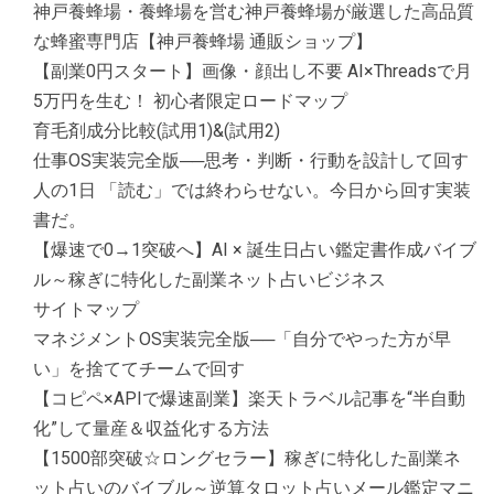
神戸養蜂場・養蜂場を営む神戸養蜂場が厳選した高品質
な蜂蜜専門店【神戸養蜂場 通販ショップ】
【副業0円スタート】画像・顔出し不要 AI×Threadsで月
5万円を生む！ 初心者限定ロードマップ
育毛剤成分比較(試用1)&(試用2)
仕事OS実装完全版──思考・判断・行動を設計して回す
人の1日 「読む」では終わらせない。今日から回す実装
書だ。
【爆速で0→1突破へ】AI × 誕生日占い鑑定書作成バイブ
ル～稼ぎに特化した副業ネット占いビジネス
サイトマップ
マネジメントOS実装完全版──「自分でやった方が早
い」を捨ててチームで回す
【コピペ×APIで爆速副業】楽天トラベル記事を“半自動
化”して量産＆収益化する方法
【1500部突破☆ロングセラー】稼ぎに特化した副業ネ
ット占いのバイブル～逆算タロット占いメール鑑定マニ