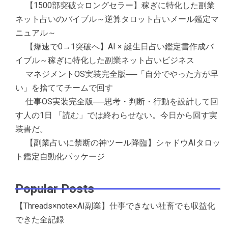
【1500部突破☆ロングセラー】稼ぎに特化した副業
ネット占いのバイブル～逆算タロット占いメール鑑定マ
ニュアル～
【爆速で0→1突破へ】AI × 誕生日占い鑑定書作成バ
イブル～稼ぎに特化した副業ネット占いビジネス
マネジメントOS実装完全版──「自分でやった方が早
い」を捨ててチームで回す
仕事OS実装完全版──思考・判断・行動を設計して回
す人の1日 「読む」では終わらせない。今日から回す実
装書だ。
【副業占いに禁断の神ツール降臨】シャドウAIタロッ
ト鑑定自動化パッケージ
Popular Posts
【Threads×note×AI副業】仕事できない社畜でも収益化
できた全記録