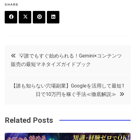
SHARE
F
T
P
L
a
w
in
in
c
it
t
k
投
💡誰でもすぐ始められる！Gemini×コンテンツ
e
t
e
e
販売の最短マネタイズガイドブック
稿
b
e
r
d
o
r
e
in
ナ
【誰も知らない穴場副業】Googleを活用して最短1
o
s
日で10万円を稼ぐ手法≪徹底解説≫
ビ
k
t
ゲ
Related Posts
ー