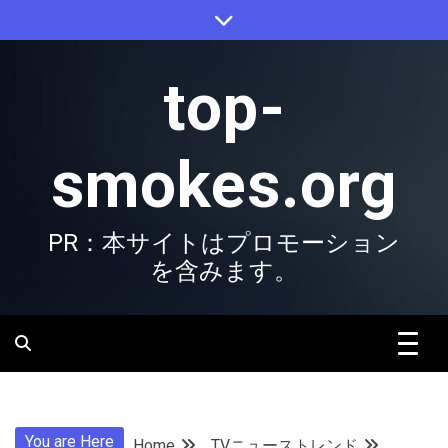
Skip
to
content
top-
smokes.org
PR：本サイトはプロモーション
を含みます。
You are Here
Home
TVニューストレンド