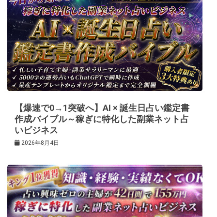
シ
ョ
ン
【爆速で0→1突破へ】AI × 誕生日占い鑑定書
作成バイブル～稼ぎに特化した副業ネット占
いビジネス
2026年8月4日