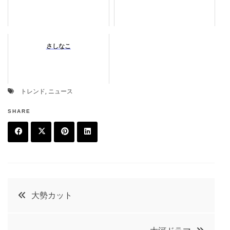
さしなこ
トレンド
,
ニュース
SHARE
F
T
P
L
a
w
in
in
c
it
t
k
投
大勢カット
e
t
e
e
稿
b
e
r
d