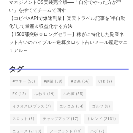
マネジメントOS実装完全版──「自分でやった方が早
い」を捨ててチームで回す
【コピペ×APIで爆速副業】楽天トラベル記事を“半自動
化”して量産＆収益化する方法
【1500部突破☆ロングセラー】稼ぎに特化した副業ネ
ット占いのバイブル～逆算タロット占いメール鑑定マニ
ュアル～
タグ
#マネー
(56)
#副業
(58)
#資産
(56)
CFD
(9)
FX
(12)
ふわり
(19)
ふわ姫
(55)
イクオスEXプラス
(7)
エレコム
(34)
ゴルフ
(8)
スロット
(8)
チャップアップ
(17)
トレンド
(2131)
ニュース
(2130)
ノーブランド
(13)
ハゲ
(7)