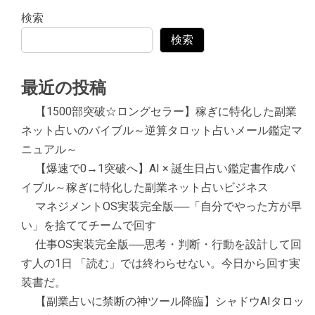
検索
検索
最近の投稿
【1500部突破☆ロングセラー】稼ぎに特化した副業
ネット占いのバイブル～逆算タロット占いメール鑑定マ
ニュアル～
【爆速で0→1突破へ】AI × 誕生日占い鑑定書作成バ
イブル～稼ぎに特化した副業ネット占いビジネス
マネジメントOS実装完全版──「自分でやった方が早
い」を捨ててチームで回す
仕事OS実装完全版──思考・判断・行動を設計して回
す人の1日 「読む」では終わらせない。今日から回す実
装書だ。
【副業占いに禁断の神ツール降臨】シャドウAIタロッ