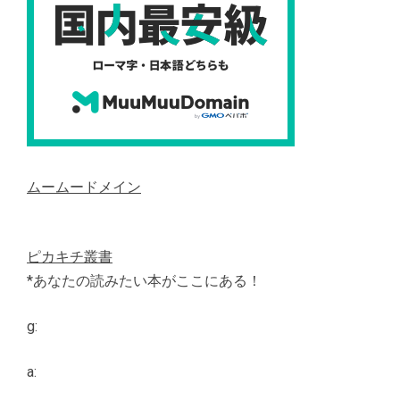
ムームードメイン
ピカキチ叢書
*あなたの読みたい本がここにある！
g:
a: