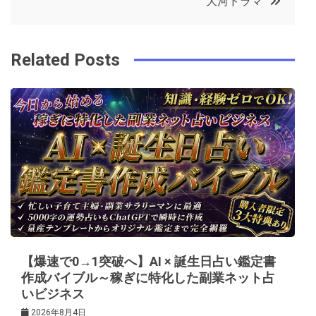
大河ドラマ
o
r
e
in
ナ
o
s
ビ
k
t
Related Posts
ゲ
ー
シ
ョ
ン
【爆速で0→1突破へ】AI × 誕生日占い鑑定書
作成バイブル～稼ぎに特化した副業ネット占
いビジネス
2026年8月4日