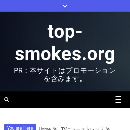
Skip
to
content
top-
smokes.org
PR：本サイトはプロモーション
を含みます。
You are Here
Home
TVニューストレンド