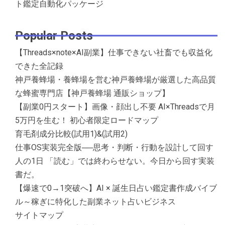
ト鑑定自動化パッケージ
Popular Posts
【Threads×note×AI副業】仕事できない社畜でも収益化
できた全記録
神戸養蜂場・養蜂場を営む神戸養蜂場が厳選した高品質
な蜂蜜専門店【神戸養蜂場 通販ショップ】
【副業0円スタート】画像・顔出し不要 AI×Threadsで月
5万円を生む！ 初心者限定ロードマップ
育毛剤成分比較(試用1)&(試用2)
仕事OS実装完全版──思考・判断・行動を設計して回す
人の1日 「読む」では終わらせない。今日から回す実装
書だ。
【爆速で0→1突破へ】AI × 誕生日占い鑑定書作成バイブ
ル～稼ぎに特化した副業ネット占いビジネス
サイトマップ