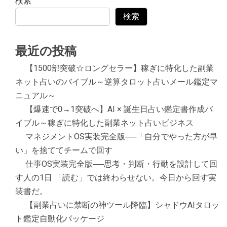
検索
検索
最近の投稿
【1500部突破☆ロングセラー】稼ぎに特化した副業
ネット占いのバイブル～逆算タロット占いメール鑑定マ
ニュアル～
【爆速で0→1突破へ】AI × 誕生日占い鑑定書作成バ
イブル～稼ぎに特化した副業ネット占いビジネス
マネジメントOS実装完全版──「自分でやった方が早
い」を捨ててチームで回す
仕事OS実装完全版──思考・判断・行動を設計して回
す人の1日 「読む」では終わらせない。今日から回す実
装書だ。
【副業占いに禁断の神ツール降臨】シャドウAIタロッ
ト鑑定自動化パッケージ