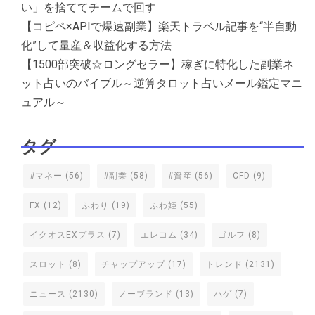
い」を捨ててチームで回す
【コピペ×APIで爆速副業】楽天トラベル記事を“半自動
化”して量産＆収益化する方法
【1500部突破☆ロングセラー】稼ぎに特化した副業ネ
ット占いのバイブル～逆算タロット占いメール鑑定マニ
ュアル～
タグ
#マネー
(56)
#副業
(58)
#資産
(56)
CFD
(9)
FX
(12)
ふわり
(19)
ふわ姫
(55)
イクオスEXプラス
(7)
エレコム
(34)
ゴルフ
(8)
スロット
(8)
チャップアップ
(17)
トレンド
(2131)
ニュース
(2130)
ノーブランド
(13)
ハゲ
(7)