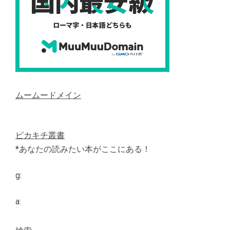
ムームードメイン
ピカキチ叢書
*あなたの読みたい本がここにある！
g:
a: