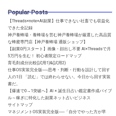
Popular Posts
【Threads×note×AI副業】仕事できない社畜でも収益化
できた全記録
神戸養蜂場・養蜂場を営む神戸養蜂場が厳選した高品質
な蜂蜜専門店【神戸養蜂場 通販ショップ】
【副業0円スタート】画像・顔出し不要 AI×Threadsで月
5万円を生む！ 初心者限定ロードマップ
育毛剤成分比較(試用1)&(試用2)
仕事OS実装完全版──思考・判断・行動を設計して回す
人の1日 「読む」では終わらせない。今日から回す実装
書だ。
【爆速で0→1突破へ】AI × 誕生日占い鑑定書作成バイブ
ル～稼ぎに特化した副業ネット占いビジネス
サイトマップ
マネジメントOS実装完全版──「自分でやった方が早