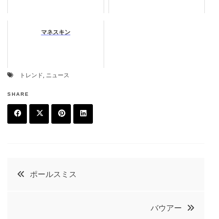
マネスキン
トレンド
,
ニュース
SHARE
F
T
P
L
a
w
in
in
c
it
t
k
投
ポールスミス
e
t
e
e
稿
b
e
r
d
バウアー
o
r
e
in