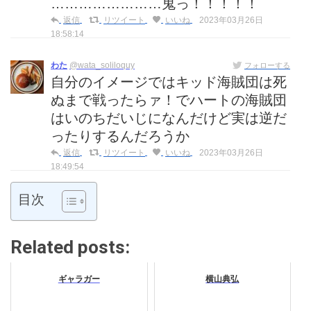
……………………鬼っ！！！！！
返信
リツイート
いいね
2023年03月26日
18:58:14
わた
@wata_soliloquy
フォローする
自分のイメージではキッド海賊団は死
ぬまで戦ったらァ！でハートの海賊団
はいのちだいじになんだけど実は逆だ
ったりするんだろうか
返信
リツイート
いいね
2023年03月26日
18:49:54
目次
Related posts:
ギャラガー
横山典弘