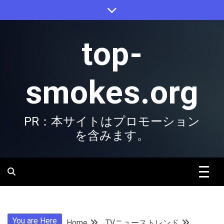
Skip
to
content
top-
smokes.org
PR：本サイトはプロモーション
を含みます。
You are Here
Home
TVニューストレンド