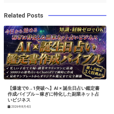
ナ
o
s
ビ
k
t
Related Posts
ゲ
ー
シ
ョ
ン
【爆速で0→1突破へ】AI × 誕生日占い鑑定書
作成バイブル～稼ぎに特化した副業ネット占
いビジネス
2026年8月4日