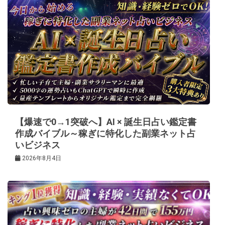
ゲ
ー
シ
ョ
ン
【爆速で0→1突破へ】AI × 誕生日占い鑑定書
作成バイブル～稼ぎに特化した副業ネット占
いビジネス
2026年8月4日