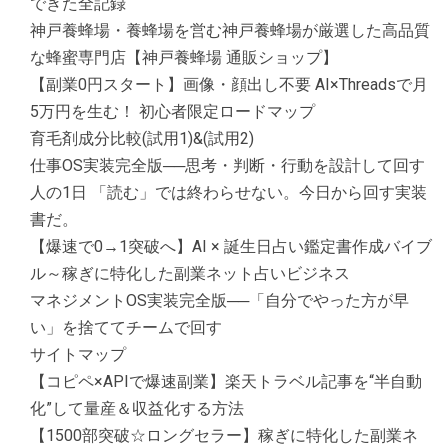
できた全記録
神戸養蜂場・養蜂場を営む神戸養蜂場が厳選した高品質
な蜂蜜専門店【神戸養蜂場 通販ショップ】
【副業0円スタート】画像・顔出し不要 AI×Threadsで月
5万円を生む！ 初心者限定ロードマップ
育毛剤成分比較(試用1)&(試用2)
仕事OS実装完全版──思考・判断・行動を設計して回す
人の1日 「読む」では終わらせない。今日から回す実装
書だ。
【爆速で0→1突破へ】AI × 誕生日占い鑑定書作成バイブ
ル～稼ぎに特化した副業ネット占いビジネス
マネジメントOS実装完全版──「自分でやった方が早
い」を捨ててチームで回す
サイトマップ
【コピペ×APIで爆速副業】楽天トラベル記事を“半自動
化”して量産＆収益化する方法
【1500部突破☆ロングセラー】稼ぎに特化した副業ネ