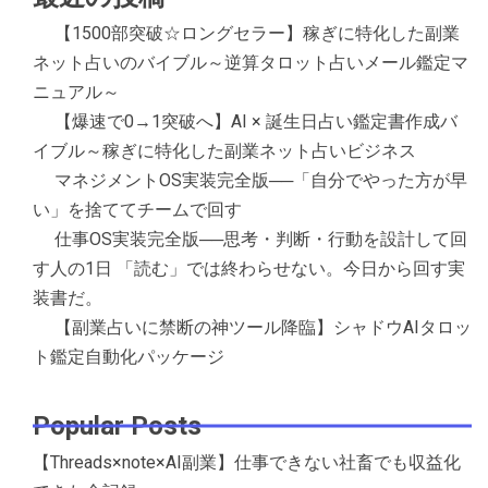
【1500部突破☆ロングセラー】稼ぎに特化した副業
ネット占いのバイブル～逆算タロット占いメール鑑定マ
ニュアル～
【爆速で0→1突破へ】AI × 誕生日占い鑑定書作成バ
イブル～稼ぎに特化した副業ネット占いビジネス
マネジメントOS実装完全版──「自分でやった方が早
い」を捨ててチームで回す
仕事OS実装完全版──思考・判断・行動を設計して回
す人の1日 「読む」では終わらせない。今日から回す実
装書だ。
【副業占いに禁断の神ツール降臨】シャドウAIタロッ
ト鑑定自動化パッケージ
Popular Posts
【Threads×note×AI副業】仕事できない社畜でも収益化