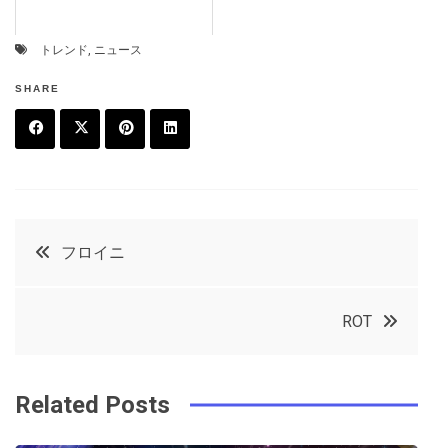
トレンド
,
ニュース
SHARE
F
T
P
L
a
w
in
in
c
it
t
k
投
フロイニ
e
t
e
e
稿
b
e
r
d
ROT
o
r
e
in
ナ
o
s
ビ
k
t
Related Posts