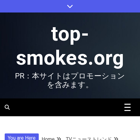
Skip
to
content
top-
smokes.org
PR：本サイトはプロモーション
を含みます。
You are Here
Home
TVニューストレンド