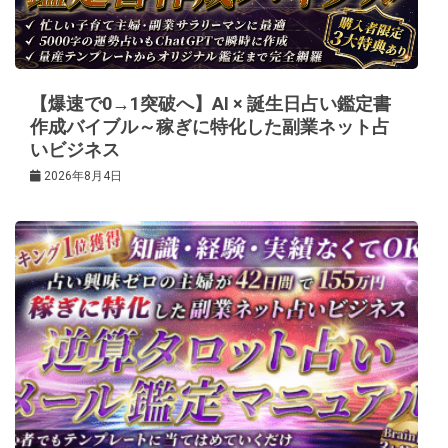
ョ
ン
【爆速で0→1突破へ】AI × 誕生日占い鑑定書
作成バイブル～稼ぎに特化した副業ネット占
いビジネス
2026年8月4日