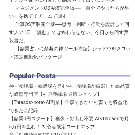
マネジメントOS実装完全版──「自分でやった方が早
い」を捨ててチームで回す
仕事OS実装完全版──思考・判断・行動を設計して回
す人の1日 「読む」では終わらせない。今日から回す実
装書だ。
【副業占いに禁断の神ツール降臨】シャドウAIタロッ
ト鑑定自動化パッケージ
Popular Posts
神戸養蜂場・養蜂場を営む神戸養蜂場が厳選した高品質
な蜂蜜専門店【神戸養蜂場 通販ショップ】
【Threads×note×AI副業】仕事できない社畜でも収益化
できた全記録
【副業0円スタート】画像・顔出し不要 AI×Threadsで月
5万円を生む！ 初心者限定ロードマップ
育毛剤成分比較(試用1)&(試用2)