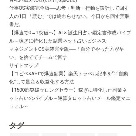
仕事OS実装完全版──思考・判断・行動を設計して回す
人の1日 「読む」では終わらせない。今日から回す実装
書だ。
【爆速で0→1突破へ】AI × 誕生日占い鑑定書作成バイブ
ル～稼ぎに特化した副業ネット占いビジネス
マネジメントOS実装完全版──「自分でやった方が早
い」を捨ててチームで回す
サイトマップ
【コピペ×APIで爆速副業】楽天トラベル記事を“半自動
化”して量産＆収益化する方法
【1500部突破☆ロングセラー】稼ぎに特化した副業ネ
ット占いのバイブル～逆算タロット占いメール鑑定マニ
ュアル～
タグ