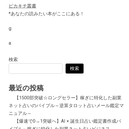
ピカキチ叢書
*あなたの読みたい本がここにある！
g:
a:
検索
検索
最近の投稿
【1500部突破☆ロングセラー】稼ぎに特化した副業
ネット占いのバイブル～逆算タロット占いメール鑑定マ
ニュアル～
【爆速で0→1突破へ】AI × 誕生日占い鑑定書作成バ
イブル～稼ぎに特化した副業ネット占いビジネス