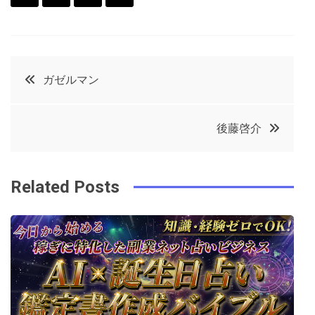
F
T
P
L
a
w
in
in
c
it
t
k
投
ガゼルマン
e
t
e
e
稿
b
e
r
d
後藤啓介
o
r
e
in
ナ
o
s
ビ
k
t
Related Posts
ゲ
ー
シ