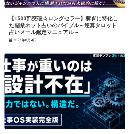
【1500部突破☆ロングセラー】稼ぎに特化し
た副業ネット占いのバイブル～逆算タロット
占いメール鑑定マニュアル～
2026年8月4日