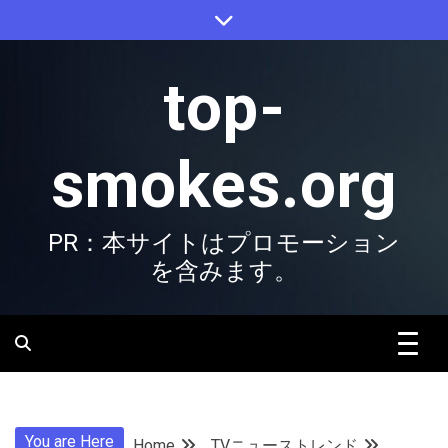
Skip
to
content
top-
smokes.org
PR：本サイトはプロモーション
を含みます。
You are Here
Home
TVニューストレンド