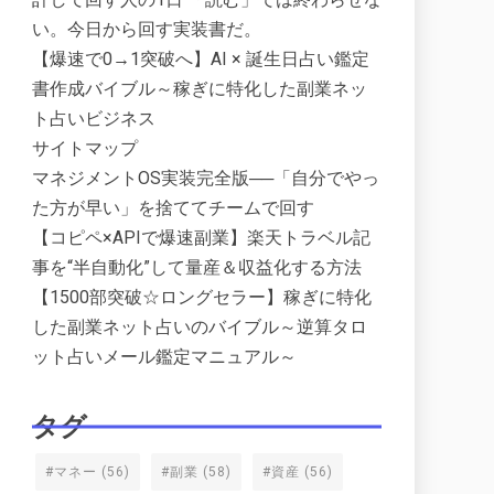
い。今日から回す実装書だ。
【爆速で0→1突破へ】AI × 誕生日占い鑑定
書作成バイブル～稼ぎに特化した副業ネッ
ト占いビジネス
サイトマップ
マネジメントOS実装完全版──「自分でやっ
た方が早い」を捨ててチームで回す
【コピペ×APIで爆速副業】楽天トラベル記
事を“半自動化”して量産＆収益化する方法
【1500部突破☆ロングセラー】稼ぎに特化
した副業ネット占いのバイブル～逆算タロ
ット占いメール鑑定マニュアル～
タグ
#マネー
(56)
#副業
(58)
#資産
(56)