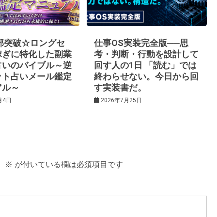
0部突破☆ロングセ
仕事OS実装完全版──思
稼ぎに特化した副業
考・判断・行動を設計して
占いのバイブル～逆
回す人の1日 「読む」では
ット占いメール鑑定
終わらせない。今日から回
アル～
す実装書だ。
月4日
2026年7月25日
。
※
が付いている欄は必須項目です