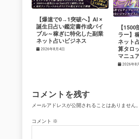
ー
【爆速で0→1突破へ】AI ×
シ
誕生日占い鑑定書作成バイ
【150
ブル～稼ぎに特化した副業
ラー】
ネット占いビジネス
ネット
ョ
算タロ
2026年8月4日
マニュ
ン
2026年8
コメントを残す
メールアドレスが公開されることはありません
コメント
※