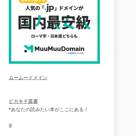
ムームードメイン
ピカキチ叢書
*あなたの読みたい本がここにある！
g: