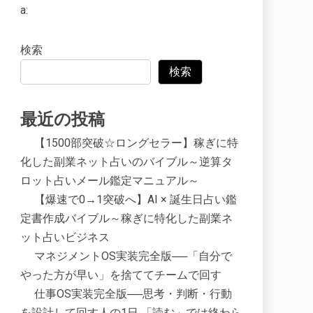
a:
検索
検索
最近の投稿
【1500部突破☆ロングセラー】稼ぎに特
化した副業ネット占いのバイブル～逆算タ
ロット占いメール鑑定マニュアル～
【爆速で0→1突破へ】AI × 誕生日占い鑑
定書作成バイブル～稼ぎに特化した副業ネ
ット占いビジネス
マネジメントOS実装完全版──「自分で
やった方が早い」を捨ててチームで回す
仕事OS実装完全版──思考・判断・行動
を設計して回す人の1日 「読む」では終わら