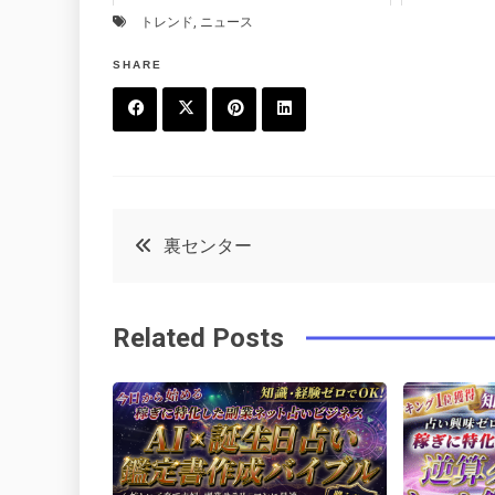
トレンド
,
ニュース
SHARE
F
T
P
L
a
w
in
in
c
it
t
k
投
裏センター
e
t
e
e
稿
b
e
r
d
Related Posts
o
r
e
in
ナ
o
s
ビ
k
t
ゲ