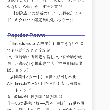
せない。今日から回す実装書だ。
【副業占いに禁断の神ツール降臨】シャ
ドウAIタロット鑑定自動化パッケージ
Popular Posts
【Threads×note×AI副業】仕事できない社畜
でも収益化できた全記録
神戸養蜂場・養蜂場を営む神戸養蜂場が厳
選した高品質な蜂蜜専門店【神戸養蜂場 通
販ショップ】
【副業0円スタート】画像・顔出し不要
AI×Threadsで月5万円を生む！ 初心者限定
ロードマップ
育毛剤成分比較(試用1)&(試用2)
仕事OS実装完全版──思考・判断・行動を設
計して回す人の1日 「読む」では終わらせな