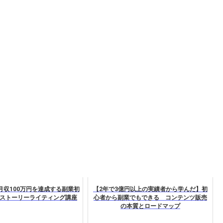
月収100万円を達成する副業初
【2年で3億円以上の実績者から学んだ】初
ストーリーライティング講座
心者から副業でもできる コンテンツ販売
の本質とロードマップ