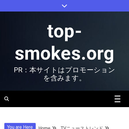
Skip
to
content
top-
smokes.org
PR：本サイトはプロモーション
を含みます。
You are Here
Home
TVニューストレンド