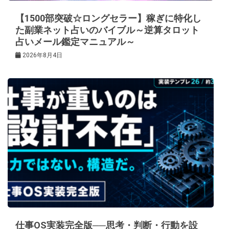
【1500部突破☆ロングセラー】稼ぎに特化し
た副業ネット占いのバイブル～逆算タロット
占いメール鑑定マニュアル～
2026年8月4日
仕事OS実装完全版──思考・判断・行動を設