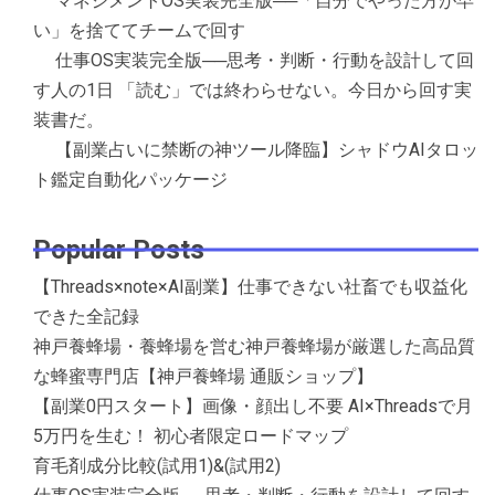
マネジメントOS実装完全版──「自分でやった方が早
い」を捨ててチームで回す
仕事OS実装完全版──思考・判断・行動を設計して回
す人の1日 「読む」では終わらせない。今日から回す実
装書だ。
【副業占いに禁断の神ツール降臨】シャドウAIタロッ
ト鑑定自動化パッケージ
Popular Posts
【Threads×note×AI副業】仕事できない社畜でも収益化
できた全記録
神戸養蜂場・養蜂場を営む神戸養蜂場が厳選した高品質
な蜂蜜専門店【神戸養蜂場 通販ショップ】
【副業0円スタート】画像・顔出し不要 AI×Threadsで月
5万円を生む！ 初心者限定ロードマップ
育毛剤成分比較(試用1)&(試用2)