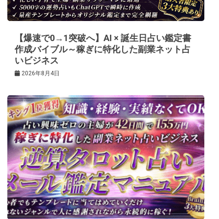
ョ
ン
【爆速で0→1突破へ】AI × 誕生日占い鑑定書
作成バイブル～稼ぎに特化した副業ネット占
いビジネス
2026年8月4日