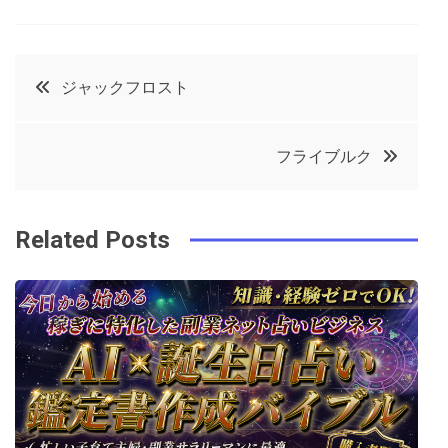
a
w
in
in
c
it
t
k
投
ジャックフロスト
e
t
e
e
稿
b
e
r
d
フライブルク
o
r
e
in
ナ
o
s
ビ
k
t
Related Posts
ゲ
ー
シ