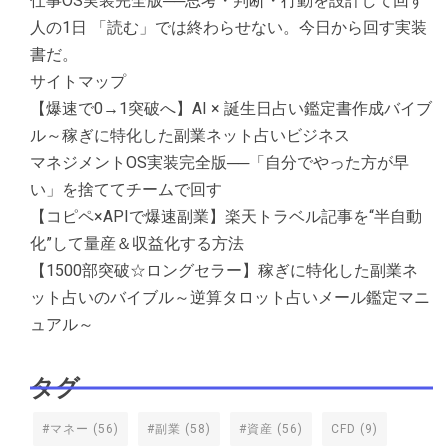
仕事OS実装完全版──思考・判断・行動を設計して回す
人の1日 「読む」では終わらせない。今日から回す実装
書だ。
サイトマップ
【爆速で0→1突破へ】AI × 誕生日占い鑑定書作成バイブ
ル～稼ぎに特化した副業ネット占いビジネス
マネジメントOS実装完全版──「自分でやった方が早
い」を捨ててチームで回す
【コピペ×APIで爆速副業】楽天トラベル記事を“半自動
化”して量産＆収益化する方法
【1500部突破☆ロングセラー】稼ぎに特化した副業ネ
ット占いのバイブル～逆算タロット占いメール鑑定マニ
ュアル～
タグ
#マネー
(56)
#副業
(58)
#資産
(56)
CFD
(9)