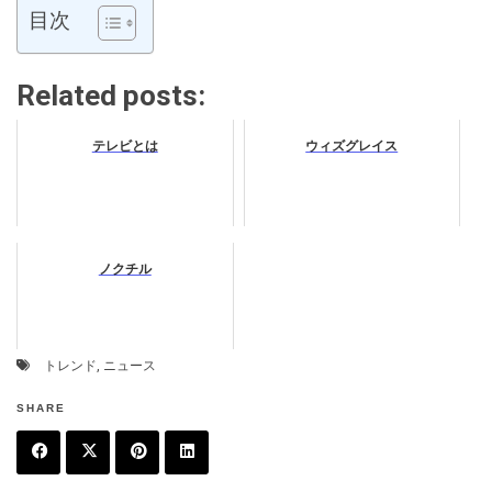
目次
Related posts:
テレビとは
ウィズグレイス
ノクチル
トレンド
,
ニュース
SHARE
F
T
P
L