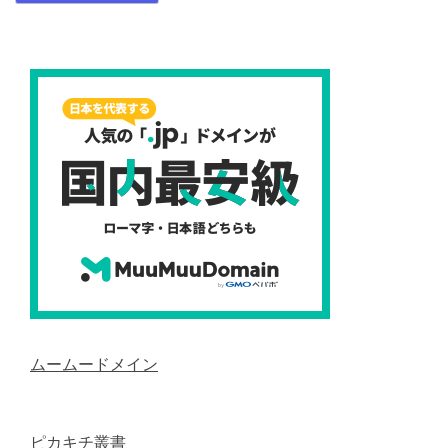
ムームードメイン
ピカキチ叢書