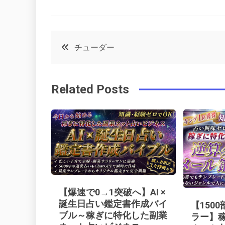
F
T
P
L
a
w
in
in
c
it
t
k
投
チューダー
e
t
e
e
稿
b
e
r
d
Related Posts
o
r
e
in
ナ
o
s
ビ
k
t
ゲ
ー
【爆速で0→1突破へ】AI ×
シ
誕生日占い鑑定書作成バイ
【150
ブル～稼ぎに特化した副業
ラー】