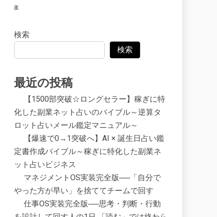
a:
検索
検索
最近の投稿
【1500部突破☆ロングセラー】稼ぎに特
化した副業ネット占いのバイブル～逆算タ
ロット占いメール鑑定マニュアル～
【爆速で0→1突破へ】AI × 誕生日占い鑑
定書作成バイブル～稼ぎに特化した副業ネ
ット占いビジネス
マネジメントOS実装完全版──「自分で
やった方が早い」を捨ててチームで回す
仕事OS実装完全版──思考・判断・行動
を設計して回す人の1日 「読む」では終わら