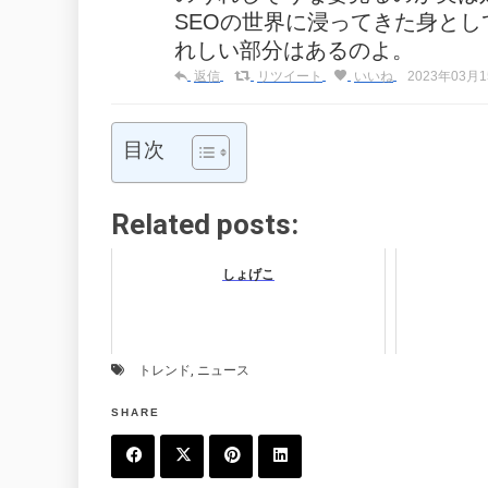
SEOの世界に浸ってきた身と
れしい部分はあるのよ。
返信
リツイート
いいね
2023年03月15
目次
Related posts:
しょげこ
トレンド
,
ニュース
SHARE