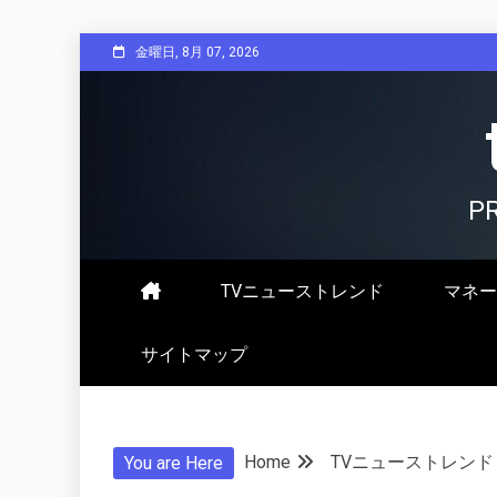
Skip
金曜日, 8月 07, 2026
to
content
P
TVニューストレンド
マネー
サイトマップ
Home
TVニューストレンド
You are Here