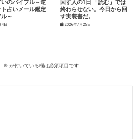
占いのバイブル～逆
回す人の1日 「読む」では
ット占いメール鑑定
終わらせない。今日から回
アル～
す実装書だ。
月4日
2026年7月25日
。
※
が付いている欄は必須項目です