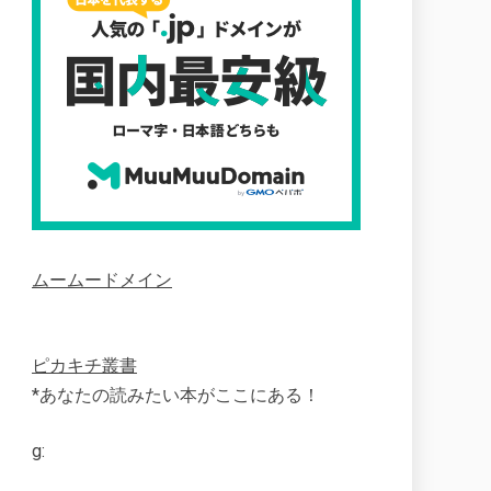
ムームードメイン
ピカキチ叢書
*あなたの読みたい本がここにある！
g: