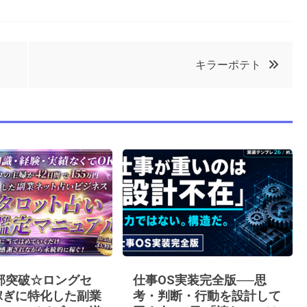
キラーポテト
0部突破☆ロングセ
仕事OS実装完全版──思
稼ぎに特化した副業
考・判断・行動を設計して