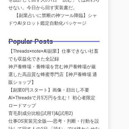
せない。今日から回す実装書だ。
【副業占いに禁断の神ツール降臨】シャ
ドウAIタロット鑑定自動化パッケージ
Popular Posts
【Threads×note×AI副業】仕事できない社畜
でも収益化できた全記録
神戸養蜂場・養蜂場を営む神戸養蜂場が厳
選した高品質な蜂蜜専門店【神戸養蜂場 通
販ショップ】
【副業0円スタート】画像・顔出し不要
AI×Threadsで月5万円を生む！ 初心者限定
ロードマップ
育毛剤成分比較(試用1)&(試用2)
仕事OS実装完全版──思考・判断・行動を設
計して回す人の1日 「読む」では終わらせな