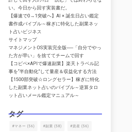
い。今日から回す実装書だ。
【爆速で0→1突破へ】AI × 誕生日占い鑑定
書作成バイブル～稼ぎに特化した副業ネッ
ト占いビジネス
サイトマップ
マネジメントOS実装完全版──「自分でやっ
た方が早い」を捨ててチームで回す
【コピペ×APIで爆速副業】楽天トラベル記
事を“半自動化”して量産＆収益化する方法
【1500部突破☆ロングセラー】稼ぎに特化
した副業ネット占いのバイブル～逆算タロ
ット占いメール鑑定マニュアル～
タグ
#マネー
(56)
#副業
(58)
#資産
(56)