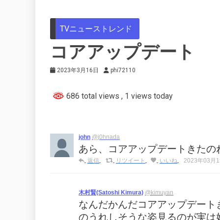
TVニューストレンド
コアアップデート
2023年3月16日
phi72110
686 total views
, 1 views today
john
@j0hnada
あら、コアアップデートきたの
返信
リツイート
いいね
2023年03月15
木村賢(Satoshi Kimura)
@kimuyan
なんだかんだコアアップデート
のうれしそうな姿見るのが実は