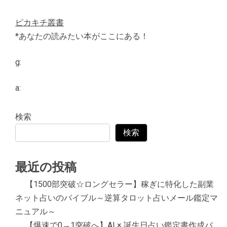
ピカキチ叢書
*あなたの読みたい本がここにある！
g:
a:
検索
検索
最近の投稿
【1500部突破☆ロングセラー】稼ぎに特化した副業
ネット占いのバイブル～逆算タロット占いメール鑑定マ
ニュアル～
【爆速で0→1突破へ】AI × 誕生日占い鑑定書作成バ