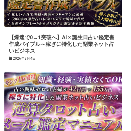
シ
ョ
ン
【爆速で0→1突破へ】AI × 誕生日占い鑑定書
作成バイブル～稼ぎに特化した副業ネット占
いビジネス
2026年8月4日