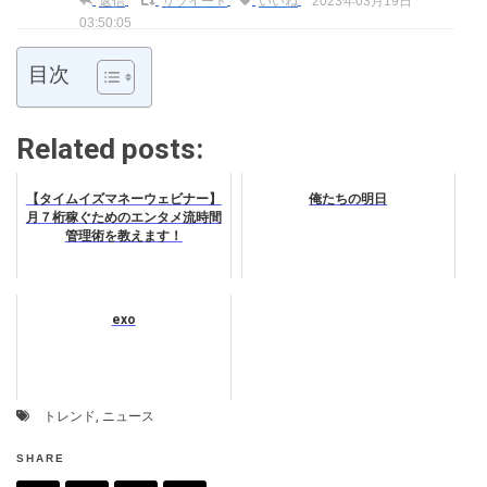
返信
リツイート
いいね
2023年03月19日
03:50:05
目次
Related posts:
【タイムイズマネーウェビナー】
俺たちの明日
月７桁稼ぐためのエンタメ流時間
管理術を教えます！
exo
トレンド
,
ニュース
SHARE