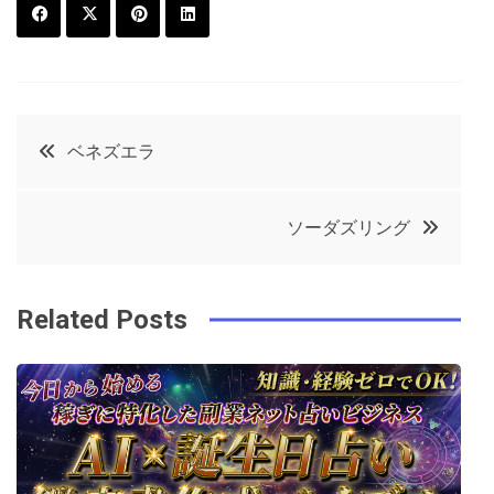
F
T
P
L
a
w
in
in
c
it
t
k
投
ベネズエラ
e
t
e
e
稿
b
e
r
d
ソーダズリング
o
r
e
in
ナ
o
s
ビ
k
t
Related Posts
ゲ
ー