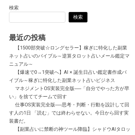
検索
検索
最近の投稿
【1500部突破☆ロングセラー】稼ぎに特化した副業
ネット占いのバイブル～逆算タロット占いメール鑑定マ
ニュアル～
【爆速で0→1突破へ】AI × 誕生日占い鑑定書作成バ
イブル～稼ぎに特化した副業ネット占いビジネス
マネジメントOS実装完全版──「自分でやった方が早
い」を捨ててチームで回す
仕事OS実装完全版──思考・判断・行動を設計して回
す人の1日 「読む」では終わらせない。今日から回す実
装書だ。
【副業占いに禁断の神ツール降臨】シャドウAIタロッ