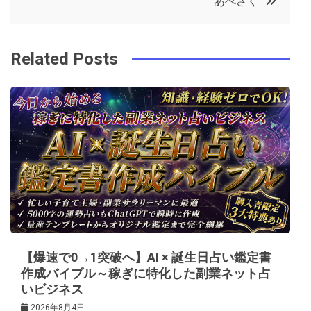
あべさく
o
r
e
in
ナ
o
s
ビ
k
t
Related Posts
ゲ
ー
シ
ョ
ン
【爆速で0→1突破へ】AI × 誕生日占い鑑定書
作成バイブル～稼ぎに特化した副業ネット占
いビジネス
2026年8月4日