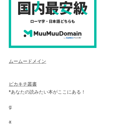
ムームードメイン
ピカキチ叢書
*あなたの読みたい本がここにある！
g:
a: