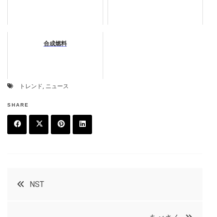
合成燃料
トレンド
,
ニュース
SHARE
F
T
P
L
a
w
in
in
c
it
t
k
投
NST
e
t
e
e
稿
b
e
r
d