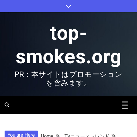
Skip
to
content
top-
smokes.org
PR：本サイトはプロモーション
を含みます。
You are Here
Home
TVニューストレンド