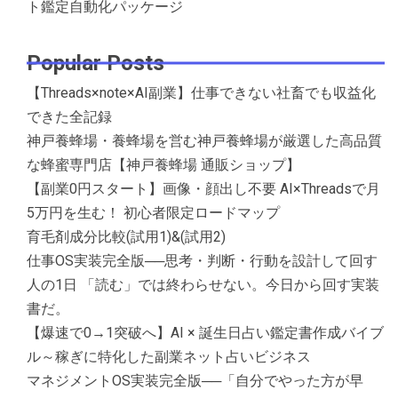
ト鑑定自動化パッケージ
Popular Posts
【Threads×note×AI副業】仕事できない社畜でも収益化
できた全記録
神戸養蜂場・養蜂場を営む神戸養蜂場が厳選した高品質
な蜂蜜専門店【神戸養蜂場 通販ショップ】
【副業0円スタート】画像・顔出し不要 AI×Threadsで月
5万円を生む！ 初心者限定ロードマップ
育毛剤成分比較(試用1)&(試用2)
仕事OS実装完全版──思考・判断・行動を設計して回す
人の1日 「読む」では終わらせない。今日から回す実装
書だ。
【爆速で0→1突破へ】AI × 誕生日占い鑑定書作成バイブ
ル～稼ぎに特化した副業ネット占いビジネス
マネジメントOS実装完全版──「自分でやった方が早