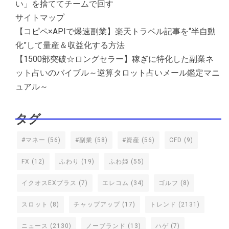
い」を捨ててチームで回す
サイトマップ
【コピペ×APIで爆速副業】楽天トラベル記事を“半自動
化”して量産＆収益化する方法
【1500部突破☆ロングセラー】稼ぎに特化した副業ネ
ット占いのバイブル～逆算タロット占いメール鑑定マニ
ュアル～
タグ
#マネー
(56)
#副業
(58)
#資産
(56)
CFD
(9)
FX
(12)
ふわり
(19)
ふわ姫
(55)
イクオスEXプラス
(7)
エレコム
(34)
ゴルフ
(8)
スロット
(8)
チャップアップ
(17)
トレンド
(2131)
ニュース
(2130)
ノーブランド
(13)
ハゲ
(7)