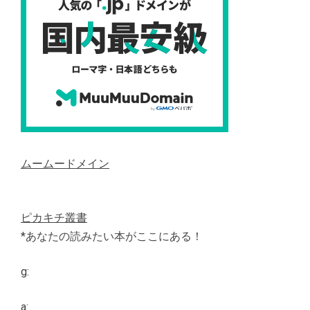
ムームードメイン
ピカキチ叢書
*あなたの読みたい本がここにある！
g:
a: