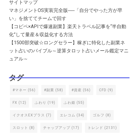
サイトマップ
マネジメントOS実装完全版──「自分でやった方が早
い」を捨ててチームで回す
【コピペ×APIで爆速副業】楽天トラベル記事を“半自動
化”して量産＆収益化する方法
【1500部突破☆ロングセラー】稼ぎに特化した副業ネ
ット占いのバイブル～逆算タロット占いメール鑑定マニ
ュアル～
タグ
#マネー
(56)
#副業
(58)
#資産
(56)
CFD
(9)
FX
(12)
ふわり
(19)
ふわ姫
(55)
イクオスEXプラス
(7)
エレコム
(34)
ゴルフ
(8)
スロット
(8)
チャップアップ
(17)
トレンド
(2131)