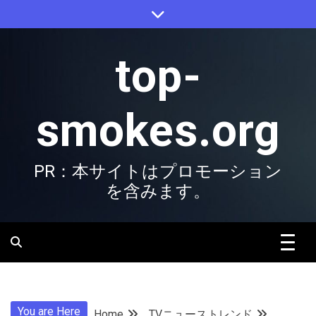
Skip
to
content
top-
smokes.org
PR：本サイトはプロモーション
を含みます。
You are Here
Home
TVニューストレンド