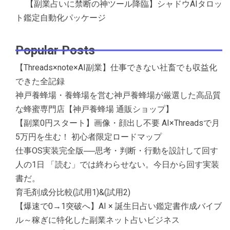
【副業占いに禁断の神ツール降臨】シャドウAIタロッ
ト鑑定自動化パッケージ
Popular Posts
【Threads×note×AI副業】仕事できない社畜でも収益化
できた全記録
神戸養蜂場・養蜂場を営む神戸養蜂場が厳選した高品質
な蜂蜜専門店【神戸養蜂場 通販ショップ】
【副業0円スタート】画像・顔出し不要 AI×Threadsで月
5万円を生む！ 初心者限定ロードマップ
仕事OS実装完全版──思考・判断・行動を設計して回す
人の1日 「読む」では終わらせない。今日から回す実装
書だ。
育毛剤成分比較(試用1)&(試用2)
【爆速で0→1突破へ】AI × 誕生日占い鑑定書作成バイブ
ル～稼ぎに特化した副業ネット占いビジネス