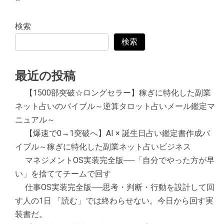
検索
検索
最近の投稿
【1500部突破☆ロングセラー】稼ぎに特化した副業
ネット占いのバイブル～逆算タロット占いメール鑑定マ
ニュアル～
【爆速で0→1突破へ】AI × 誕生日占い鑑定書作成バ
イブル～稼ぎに特化した副業ネット占いビジネス
マネジメントOS実装完全版──「自分でやった方が早
い」を捨ててチームで回す
仕事OS実装完全版──思考・判断・行動を設計して回
す人の1日 「読む」では終わらせない。今日から回す実
装書だ。