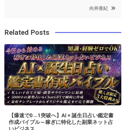
o
r
e
in
ナ
向井亜紀
o
s
ビ
k
t
Related Posts
ゲ
ー
シ
ョ
ン
【爆速で0→1突破へ】AI × 誕生日占い鑑定書
作成バイブル～稼ぎに特化した副業ネット占
いビジネス