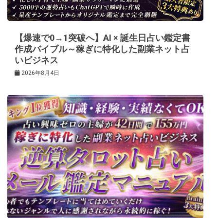
ョ
ン
【爆速で0→1突破へ】AI × 誕生日占い鑑定書
作成バイブル～稼ぎに特化した副業ネット占
いビジネス
2026年8月4日