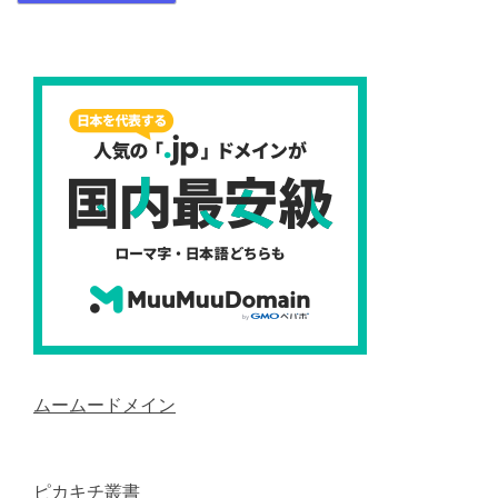
ムームードメイン
ピカキチ叢書