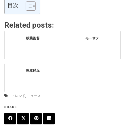
目次
Related posts:
秋葉監督
モーサテ
鳥取砂丘
トレンド
,
ニュース
SHARE
F
T
P
L