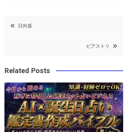
a
w
in
in
c
it
t
k
投
日向坂
e
t
e
e
稿
b
e
r
d
ピアストリ
o
r
e
in
ナ
o
s
ビ
k
t
Related Posts
ゲ
ー
シ