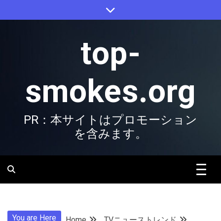
Skip
to
content
top-
smokes.org
PR：本サイトはプロモーション
を含みます。
You are Here
Home
TVニューストレンド