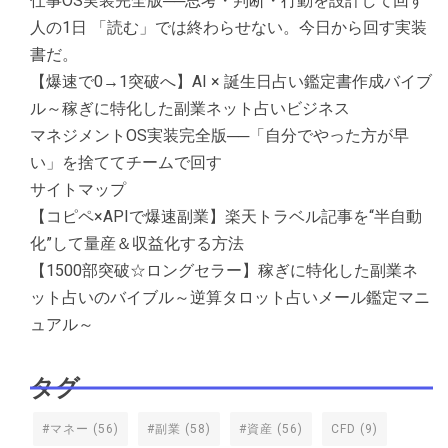
仕事OS実装完全版──思考・判断・行動を設計して回す
人の1日 「読む」では終わらせない。今日から回す実装
書だ。
【爆速で0→1突破へ】AI × 誕生日占い鑑定書作成バイブ
ル～稼ぎに特化した副業ネット占いビジネス
マネジメントOS実装完全版──「自分でやった方が早
い」を捨ててチームで回す
サイトマップ
【コピペ×APIで爆速副業】楽天トラベル記事を“半自動
化”して量産＆収益化する方法
【1500部突破☆ロングセラー】稼ぎに特化した副業ネ
ット占いのバイブル～逆算タロット占いメール鑑定マニ
ュアル～
タグ
#マネー
(56)
#副業
(58)
#資産
(56)
CFD
(9)