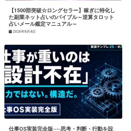
【1500部突破☆ロングセラー】稼ぎに特化し
た副業ネット占いのバイブル～逆算タロット
占いメール鑑定マニュアル～
2026年8月4日
仕事OS実装完全版──思考・判断・行動を設