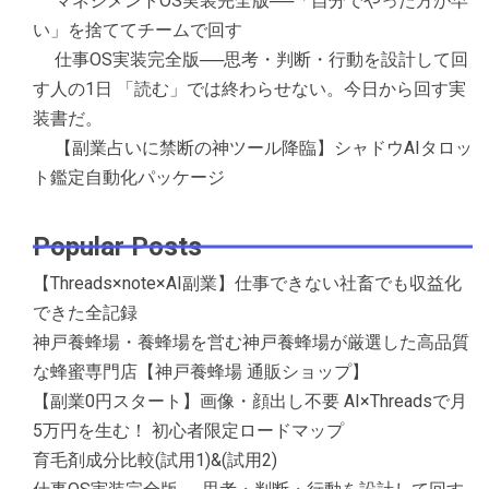
マネジメントOS実装完全版──「自分でやった方が早
い」を捨ててチームで回す
仕事OS実装完全版──思考・判断・行動を設計して回
す人の1日 「読む」では終わらせない。今日から回す実
装書だ。
【副業占いに禁断の神ツール降臨】シャドウAIタロッ
ト鑑定自動化パッケージ
Popular Posts
【Threads×note×AI副業】仕事できない社畜でも収益化
できた全記録
神戸養蜂場・養蜂場を営む神戸養蜂場が厳選した高品質
な蜂蜜専門店【神戸養蜂場 通販ショップ】
【副業0円スタート】画像・顔出し不要 AI×Threadsで月
5万円を生む！ 初心者限定ロードマップ
育毛剤成分比較(試用1)&(試用2)