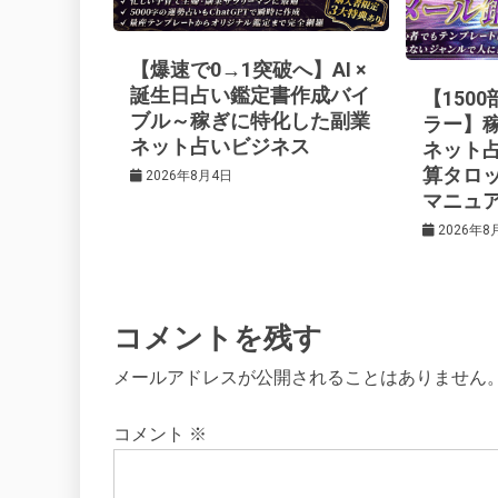
ー
【爆速で0→1突破へ】AI ×
シ
誕生日占い鑑定書作成バイ
【150
ブル～稼ぎに特化した副業
ラー】
ネット占いビジネス
ネット
ョ
算タロ
2026年8月4日
マニュ
ン
2026年8
コメントを残す
メールアドレスが公開されることはありません
コメント
※