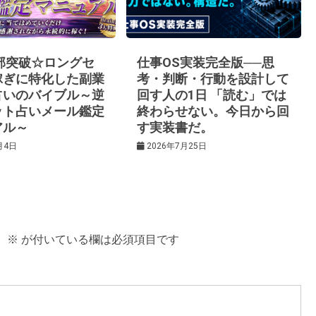
0部突破☆ロングセ
仕事OS実装完全版──思
稼ぎに特化した副業
考・判断・行動を設計して
占いのバイブル～逆
回す人の1日 「読む」では
ット占いメール鑑定
終わらせない。今日から回
アル～
す実装書だ。
月4日
2026年7月25日
。
※
が付いている欄は必須項目です