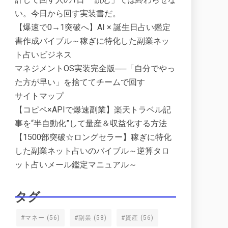
い。今日から回す実装書だ。
【爆速で0→1突破へ】AI × 誕生日占い鑑定
書作成バイブル～稼ぎに特化した副業ネッ
ト占いビジネス
マネジメントOS実装完全版──「自分でやっ
た方が早い」を捨ててチームで回す
サイトマップ
【コピペ×APIで爆速副業】楽天トラベル記
事を“半自動化”して量産＆収益化する方法
【1500部突破☆ロングセラー】稼ぎに特化
した副業ネット占いのバイブル～逆算タロ
ット占いメール鑑定マニュアル～
タグ
#マネー
(56)
#副業
(58)
#資産
(56)