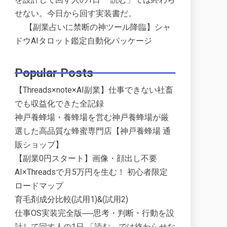
せない。今日から回す実装書だ。
【副業占いに禁断の神ツール降臨】シャ
ドウAIタロット鑑定自動化パッケージ
Popular Posts
【Threads×note×AI副業】仕事できない社畜
でも収益化できた全記録
神戸養蜂場・養蜂場を営む神戸養蜂場が厳
選した高品質な蜂蜜専門店【神戸養蜂場 通
販ショップ】
【副業0円スタート】画像・顔出し不要
AI×Threadsで月5万円を生む！ 初心者限定
ロードマップ
育毛剤成分比較(試用1)&(試用2)
仕事OS実装完全版──思考・判断・行動を設
計して回す人の1日 「読む」では終わらせな