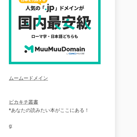
ムームードメイン
ピカキチ叢書
*あなたの読みたい本がここにある！
g: