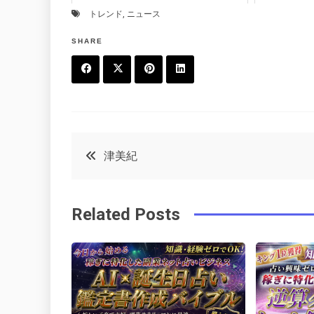
トレンド
,
ニュース
SHARE
F
T
P
L
a
w
in
in
c
it
t
k
投
津美紀
e
t
e
e
稿
b
e
r
d
Related Posts
o
r
e
in
ナ
o
s
ビ
k
t
ゲ