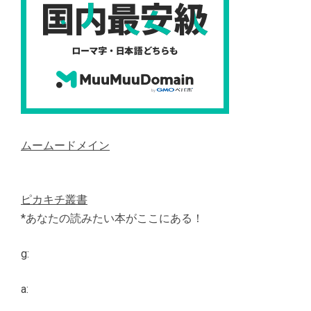
ムームードメイン
ピカキチ叢書
*あなたの読みたい本がここにある！
g:
a: