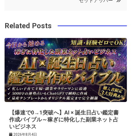
セットアッパー
o
r
e
in
ナ
o
s
ビ
k
t
Related Posts
ゲ
ー
シ
ョ
ン
【爆速で0→1突破へ】AI × 誕生日占い鑑定書
作成バイブル～稼ぎに特化した副業ネット占
いビジネス
2026年8月4日