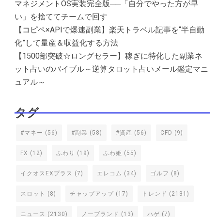
マネジメントOS実装完全版──「自分でやった方が早
い」を捨ててチームで回す
【コピペ×APIで爆速副業】楽天トラベル記事を“半自動
化”して量産＆収益化する方法
【1500部突破☆ロングセラー】稼ぎに特化した副業ネ
ット占いのバイブル～逆算タロット占いメール鑑定マニ
ュアル～
タグ
#マネー
(56)
#副業
(58)
#資産
(56)
CFD
(9)
FX
(12)
ふわり
(19)
ふわ姫
(55)
イクオスEXプラス
(7)
エレコム
(34)
ゴルフ
(8)
スロット
(8)
チャップアップ
(17)
トレンド
(2131)
ニュース
(2130)
ノーブランド
(13)
ハゲ
(7)