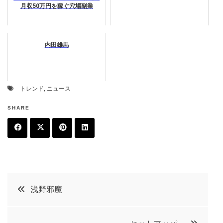
月収50万円を稼ぐ穴場副業
内田雄馬
トレンド
,
ニュース
SHARE
F
T
P
L
a
w
in
in
c
it
t
k
投
浅野邪魔
e
t
e
e
稿
b
e
r
d