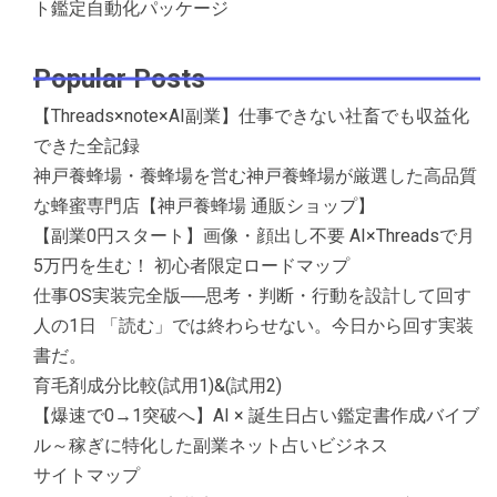
ト鑑定自動化パッケージ
Popular Posts
【Threads×note×AI副業】仕事できない社畜でも収益化
できた全記録
神戸養蜂場・養蜂場を営む神戸養蜂場が厳選した高品質
な蜂蜜専門店【神戸養蜂場 通販ショップ】
【副業0円スタート】画像・顔出し不要 AI×Threadsで月
5万円を生む！ 初心者限定ロードマップ
仕事OS実装完全版──思考・判断・行動を設計して回す
人の1日 「読む」では終わらせない。今日から回す実装
書だ。
育毛剤成分比較(試用1)&(試用2)
【爆速で0→1突破へ】AI × 誕生日占い鑑定書作成バイブ
ル～稼ぎに特化した副業ネット占いビジネス
サイトマップ