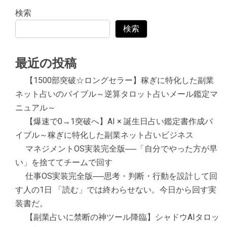
検索
検索
最近の投稿
【1500部突破☆ロングセラー】稼ぎに特化した副業
ネット占いのバイブル～逆算タロット占いメール鑑定マ
ニュアル～
【爆速で0→1突破へ】AI × 誕生日占い鑑定書作成バ
イブル～稼ぎに特化した副業ネット占いビジネス
マネジメントOS実装完全版──「自分でやった方が早
い」を捨ててチームで回す
仕事OS実装完全版──思考・判断・行動を設計して回
す人の1日 「読む」では終わらせない。今日から回す実
装書だ。
【副業占いに禁断の神ツール降臨】シャドウAIタロッ