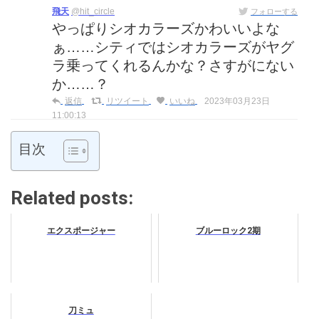
飛天
@hit_circle
フォローする
やっぱりシオカラーズかわいいよな
ぁ……シティではシオカラーズがヤグ
ラ乗ってくれるんかな？さすがにない
か……？
返信
リツイート
いいね
2023年03月23日
11:00:13
目次
Related posts:
エクスポージャー
ブルーロック2期
刀ミュ