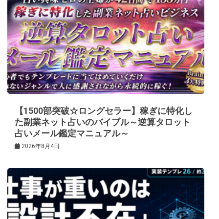
【1500部突破☆ロングセラー】稼ぎに特化し
た副業ネット占いのバイブル～逆算タロット
占いメール鑑定マニュアル～
2026年8月4日