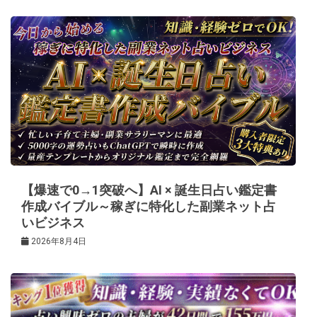
ゲ
ー
シ
ョ
ン
【爆速で0→1突破へ】AI × 誕生日占い鑑定書
作成バイブル～稼ぎに特化した副業ネット占
いビジネス
2026年8月4日