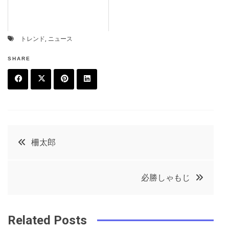
トレンド
,
ニュース
SHARE
F
T
P
L
a
w
in
in
c
it
t
k
投
柵太郎
e
t
e
e
稿
b
e
r
d
必勝しゃもじ
o
r
e
in
ナ
o
s
ビ
k
t
Related Posts