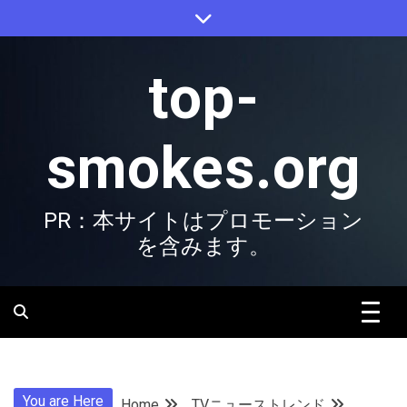
Skip
to
content
top-
smokes.org
PR：本サイトはプロモーション
を含みます。
You are Here
Home
TVニューストレンド