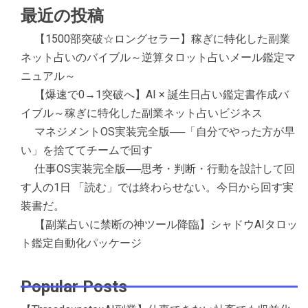
最近の投稿
【1500部突破☆ロングセラー】稼ぎに特化した副業
ネット占いのバイブル～逆算タロット占いメール鑑定マ
ニュアル～
【爆速で0→1突破へ】AI × 誕生日占い鑑定書作成バ
イブル～稼ぎに特化した副業ネット占いビジネス
マネジメントOS実装完全版──「自分でやった方が早
い」を捨ててチームで回す
仕事OS実装完全版──思考・判断・行動を設計して回
す人の1日 「読む」では終わらせない。今日から回す実
装書だ。
【副業占いに禁断の神ツール降臨】シャドウAIタロッ
ト鑑定自動化パッケージ
Popular Posts