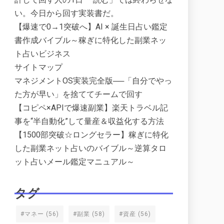
い。今日から回す実装書だ。
【爆速で0→1突破へ】AI × 誕生日占い鑑定
書作成バイブル～稼ぎに特化した副業ネッ
ト占いビジネス
サイトマップ
マネジメントOS実装完全版──「自分でやっ
た方が早い」を捨ててチームで回す
【コピペ×APIで爆速副業】楽天トラベル記
事を“半自動化”して量産＆収益化する方法
【1500部突破☆ロングセラー】稼ぎに特化
した副業ネット占いのバイブル～逆算タロ
ット占いメール鑑定マニュアル～
タグ
#マネー
(56)
#副業
(58)
#資産
(56)