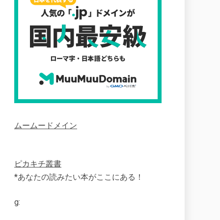
ムームードメイン
ピカキチ叢書
*あなたの読みたい本がここにある！
g: