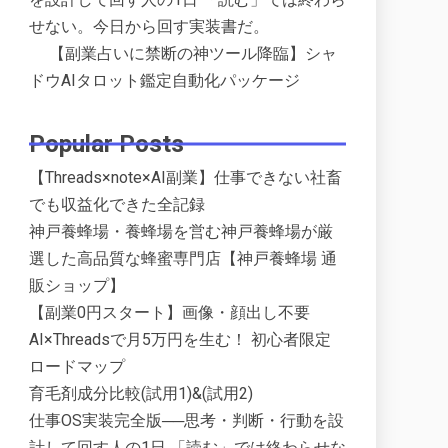
せない。今日から回す実装書だ。
【副業占いに禁断の神ツール降臨】シャ
ドウAIタロット鑑定自動化パッケージ
Popular Posts
【Threads×note×AI副業】仕事できない社畜
でも収益化できた全記録
神戸養蜂場・養蜂場を営む神戸養蜂場が厳
選した高品質な蜂蜜専門店【神戸養蜂場 通
販ショップ】
【副業0円スタート】画像・顔出し不要
AI×Threadsで月5万円を生む！ 初心者限定
ロードマップ
育毛剤成分比較(試用1)&(試用2)
仕事OS実装完全版──思考・判断・行動を設
計して回す人の1日 「読む」では終わらせな