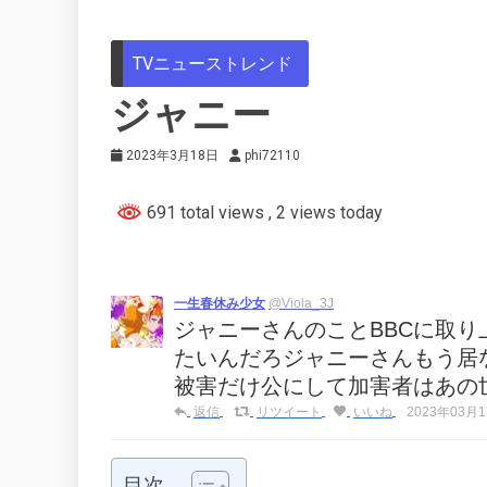
TVニューストレンド
ジャニー
2023年3月18日
phi72110
691 total views
, 2 views today
一生春休み少女
@Viola_3J
ジャニーさんのことBBCに取
たいんだろジャニーさんもう居
被害だけ公にして加害者はあの
返信
リツイート
いいね
2023年03月17
目次