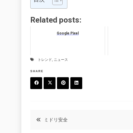
Related posts:
Google Pixel
トレンド
,
ニュース
SHARE
F
T
P
L
a
w
in
in
c
it
t
k
投
ミドリ安全
e
t
e
e