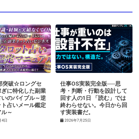
0部突破☆ロングセ
仕事OS実装完全版──思
稼ぎに特化した副業
考・判断・行動を設計して
占いのバイブル～逆
回す人の1日 「読む」では
ット占いメール鑑定
終わらせない。今日から回
アル～
す実装書だ。
月4日
2026年7月25日