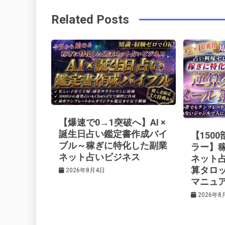
稿
b
e
r
d
Related Posts
o
r
e
in
ナ
o
s
ビ
k
t
ゲ
ー
【爆速で0→1突破へ】AI ×
シ
誕生日占い鑑定書作成バイ
【150
ブル～稼ぎに特化した副業
ラー】
ネット占いビジネス
ネット
ョ
算タロ
2026年8月4日
マニュ
ン
2026年8