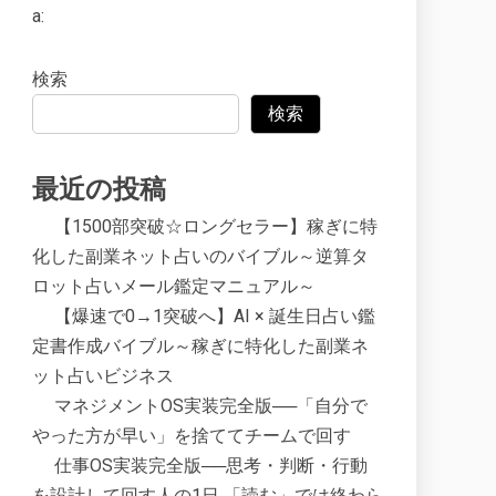
a:
検索
検索
最近の投稿
【1500部突破☆ロングセラー】稼ぎに特
化した副業ネット占いのバイブル～逆算タ
ロット占いメール鑑定マニュアル～
【爆速で0→1突破へ】AI × 誕生日占い鑑
定書作成バイブル～稼ぎに特化した副業ネ
ット占いビジネス
マネジメントOS実装完全版──「自分で
やった方が早い」を捨ててチームで回す
仕事OS実装完全版──思考・判断・行動
を設計して回す人の1日 「読む」では終わら