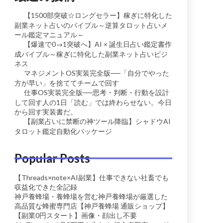
【1500部突破☆ロングセラー】稼ぎに特化した
副業ネット占いのバイブル～逆算タロット占いメ
ール鑑定マニュアル～
【爆速で0→1突破へ】AI × 誕生日占い鑑定書作
成バイブル～稼ぎに特化した副業ネット占いビジ
ネス
マネジメントOS実装完全版──「自分でやった
方が早い」を捨ててチームで回す
仕事OS実装完全版──思考・判断・行動を設計
して回す人の1日「読む」では終わらせない。今日
から回す実装書だ。
【副業占いに禁断の神ツール降臨】シャドウAI
タロット鑑定自動化パッケージ
Popular Posts
【Threads×note×AI副業】仕事できない社畜でも
収益化できた全記録
神戸養蜂場・養蜂場を営む神戸養蜂場が厳選した
高品質な蜂蜜専門店【神戸養蜂場 通販ショップ】
【副業0円スタート】画像・顔出し不要