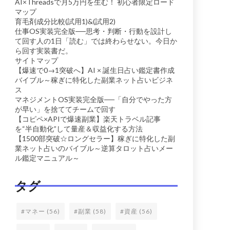
AI×Threadsで月5万円を生む！ 初心者限定ロード
マップ
育毛剤成分比較(試用1)&(試用2)
仕事OS実装完全版──思考・判断・行動を設計し
て回す人の1日「読む」では終わらせない。今日か
ら回す実装書だ。
サイトマップ
【爆速で0→1突破へ】AI × 誕生日占い鑑定書作成
バイブル～稼ぎに特化した副業ネット占いビジネ
ス
マネジメントOS実装完全版──「自分でやった方
が早い」を捨ててチームで回す
【コピペ×APIで爆速副業】楽天トラベル記事
を“半自動化”して量産＆収益化する方法
【1500部突破☆ロングセラー】稼ぎに特化した副
業ネット占いのバイブル～逆算タロット占いメー
ル鑑定マニュアル～
タグ
#マネー
(56)
#副業
(58)
#資産
(56)