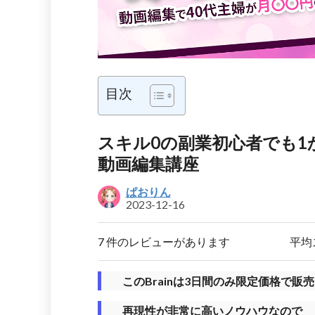
目次
スキル0の副業初心者でも
動画編集講座
ぱおりん
2023-12-16
7 件のレビューがあります
平均
このBrainは3日間のみ限定価格で販
再現性が非常に高いノウハウなので