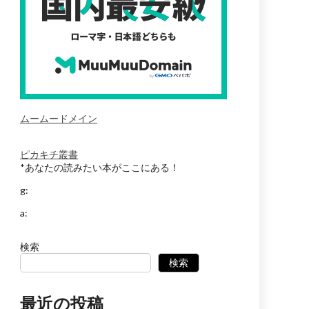
ムームードメイン
ピカキチ叢書
*あなたの読みたい本がここにある！
g:
a:
検索
検索
最近の投稿