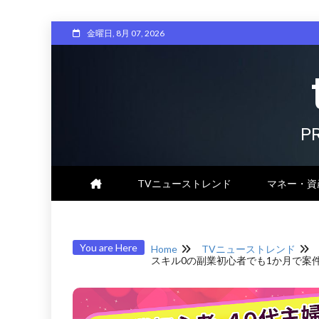
Skip
金曜日, 8月 07, 2026
to
content
P
TVニューストレンド
マネー・資
You are Here
Home
TVニューストレンド
スキル0の副業初心者でも1か月で案