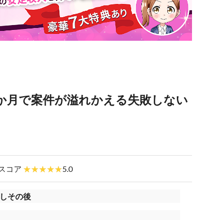
1か月で案件が溢れかえる失敗しない
スコア
5.0
売しその後