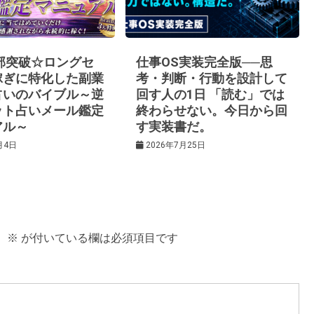
0部突破☆ロングセ
仕事OS実装完全版──思
稼ぎに特化した副業
考・判断・行動を設計して
占いのバイブル～逆
回す人の1日 「読む」では
ット占いメール鑑定
終わらせない。今日から回
アル～
す実装書だ。
月4日
2026年7月25日
。
※
が付いている欄は必須項目です