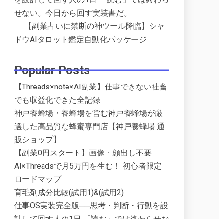
せない。今日から回す実装書だ。
【副業占いに禁断の神ツール降臨】シャ
ドウAIタロット鑑定自動化パッケージ
Popular Posts
【Threads×note×AI副業】仕事できない社畜
でも収益化できた全記録
神戸養蜂場・養蜂場を営む神戸養蜂場が厳
選した高品質な蜂蜜専門店【神戸養蜂場 通
販ショップ】
【副業0円スタート】画像・顔出し不要
AI×Threadsで月5万円を生む！ 初心者限定
ロードマップ
育毛剤成分比較(試用1)&(試用2)
仕事OS実装完全版──思考・判断・行動を設
計して回す人の1日 「読む」では終わらせな