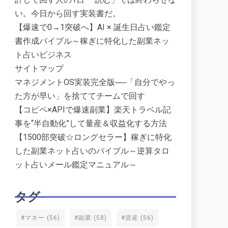
い。今日から回す実装書だ。
【爆速で0→1突破へ】AI × 誕生日占い鑑定
書作成バイブル～稼ぎに特化した副業ネッ
ト占いビジネス
サイトマップ
マネジメントOS実装完全版──「自分でやっ
た方が早い」を捨ててチームで回す
【コピペ×APIで爆速副業】楽天トラベル記
事を“半自動化”して量産＆収益化する方法
【1500部突破☆ロングセラー】稼ぎに特化
した副業ネット占いのバイブル～逆算タロ
ット占いメール鑑定マニュアル～
タグ
#マネー
(56)
#副業
(58)
#資産
(56)