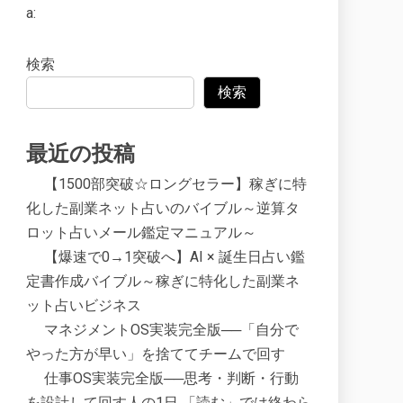
a:
検索
検索
最近の投稿
【1500部突破☆ロングセラー】稼ぎに特
化した副業ネット占いのバイブル～逆算タ
ロット占いメール鑑定マニュアル～
【爆速で0→1突破へ】AI × 誕生日占い鑑
定書作成バイブル～稼ぎに特化した副業ネ
ット占いビジネス
マネジメントOS実装完全版──「自分で
やった方が早い」を捨ててチームで回す
仕事OS実装完全版──思考・判断・行動
を設計して回す人の1日 「読む」では終わら