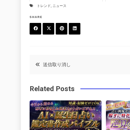
トレンド
,
ニュース
SHARE
F
T
P
L
a
w
in
in
c
it
t
k
投
送信取り消し
e
t
e
e
稿
b
e
r
d
Related Posts
o
r
e
in
ナ
o
s
ビ
k
t
ゲ