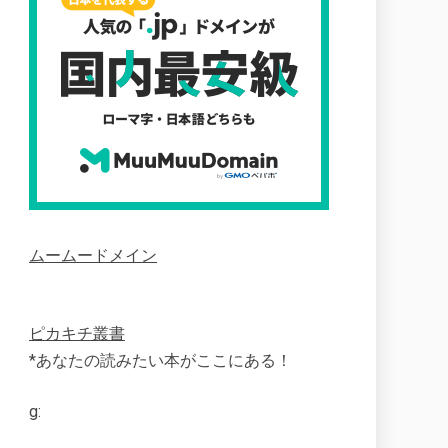
ムームードメイン
ピカキチ叢書
*あなたの読みたい本がここにある！
g: