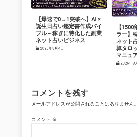
ー
【爆速で0→1突破へ】AI ×
シ
誕生日占い鑑定書作成バイ
【150
ブル～稼ぎに特化した副業
ラー】
ネット占いビジネス
ネット
ョ
算タロ
2026年8月4日
マニュ
ン
2026年8
コメントを残す
メールアドレスが公開されることはありません
コメント
※