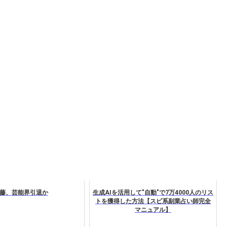
藤、芸能界引退か
生成AIを活用して"自動"で7万4000人のリス
トを獲得した方法【スピ系副業占い師完全
マニュアル】