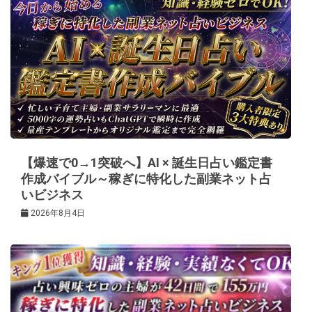
ゲ
ー
シ
ョ
ン
【爆速で0→1突破へ】AI × 誕生日占い鑑定書
作成バイブル～稼ぎに特化した副業ネット占
いビジネス
2026年8月4日