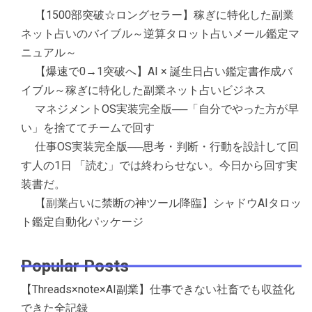
【1500部突破☆ロングセラー】稼ぎに特化した副業
ネット占いのバイブル～逆算タロット占いメール鑑定マ
ニュアル～
【爆速で0→1突破へ】AI × 誕生日占い鑑定書作成バ
イブル～稼ぎに特化した副業ネット占いビジネス
マネジメントOS実装完全版──「自分でやった方が早
い」を捨ててチームで回す
仕事OS実装完全版──思考・判断・行動を設計して回
す人の1日 「読む」では終わらせない。今日から回す実
装書だ。
【副業占いに禁断の神ツール降臨】シャドウAIタロッ
ト鑑定自動化パッケージ
Popular Posts
【Threads×note×AI副業】仕事できない社畜でも収益化
できた全記録