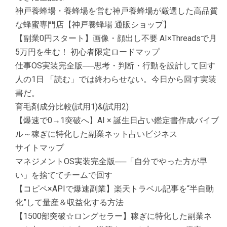
神戸養蜂場・養蜂場を営む神戸養蜂場が厳選した高品質
な蜂蜜専門店【神戸養蜂場 通販ショップ】
【副業0円スタート】画像・顔出し不要 AI×Threadsで月
5万円を生む！ 初心者限定ロードマップ
仕事OS実装完全版──思考・判断・行動を設計して回す
人の1日 「読む」では終わらせない。今日から回す実装
書だ。
育毛剤成分比較(試用1)&(試用2)
【爆速で0→1突破へ】AI × 誕生日占い鑑定書作成バイブ
ル～稼ぎに特化した副業ネット占いビジネス
サイトマップ
マネジメントOS実装完全版──「自分でやった方が早
い」を捨ててチームで回す
【コピペ×APIで爆速副業】楽天トラベル記事を“半自動
化”して量産＆収益化する方法
【1500部突破☆ロングセラー】稼ぎに特化した副業ネ