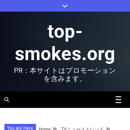
Skip
to
content
top-
smokes.org
PR：本サイトはプロモーション
を含みます。
You are Here
Home
TVニューストレンド