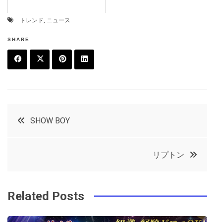
トレンド
,
ニュース
SHARE
F
T
P
L
a
w
in
in
c
it
t
k
投
SHOW BOY
e
t
e
e
稿
b
e
r
d
リプトン
o
r
e
in
ナ
o
s
ビ
k
t
Related Posts