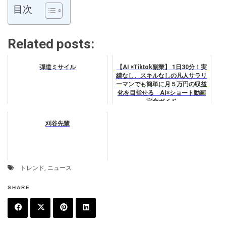
目次
Related posts:
弾道ミサイル
【AI ×Tiktok副業】 1日30分！実
績なし、スキルなしの凡人サラリ
ーマンでも簡単に月５万円の収益
化を目指せる AI×ショート動画
完全ガイド
刈谷先輩
トレンド
,
ニュース
SHARE
F
T
P
L