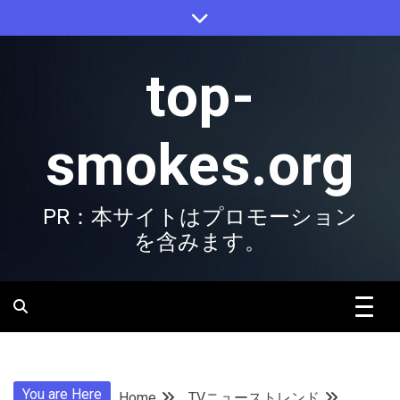
Skip
to
content
top-
smokes.org
PR：本サイトはプロモーション
を含みます。
You are Here
Home
TVニューストレンド