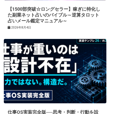
【1500部突破☆ロングセラー】稼ぎに特化し
た副業ネット占いのバイブル～逆算タロット
占いメール鑑定マニュアル～
2026年8月4日
仕事OS実装完全版──思考・判断・行動を設