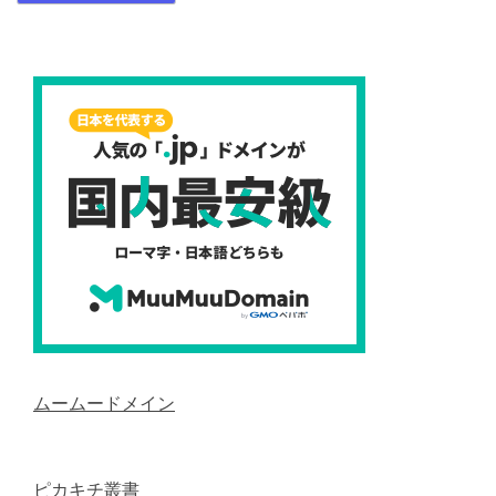
ムームードメイン
ピカキチ叢書