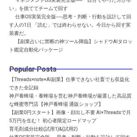
マネジメントOS実装完全版──「自分でやった方が早
い」を捨ててチームで回す
仕事OS実装完全版──思考・判断・行動を設計して回
す人の1日 「読む」では終わらせない。今日から回す実
装書だ。
【副業占いに禁断の神ツール降臨】シャドウAIタロッ
ト鑑定自動化パッケージ
Popular Posts
【Threads×note×AI副業】仕事できない社畜でも収益化
できた全記録
神戸養蜂場・養蜂場を営む神戸養蜂場が厳選した高品質
な蜂蜜専門店【神戸養蜂場 通販ショップ】
【副業0円スタート】画像・顔出し不要 AI×Threadsで月
5万円を生む！ 初心者限定ロードマップ
育毛剤成分比較(試用1)&(試用2)