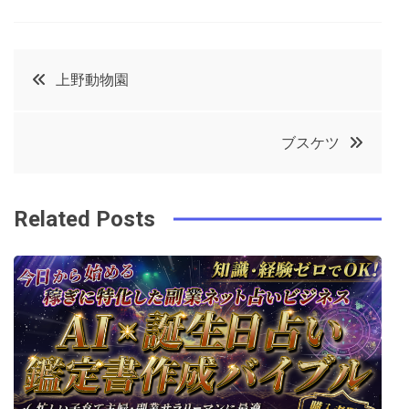
a
w
in
in
c
it
t
k
投
上野動物園
e
t
e
e
稿
b
e
r
d
ブスケツ
o
r
e
in
ナ
o
s
ビ
k
t
Related Posts
ゲ
ー
シ