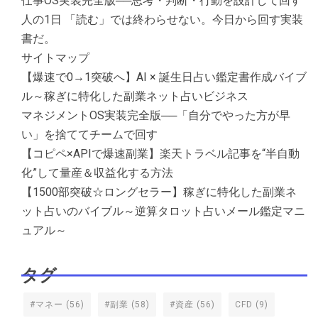
仕事OS実装完全版──思考・判断・行動を設計して回す
人の1日 「読む」では終わらせない。今日から回す実装
書だ。
サイトマップ
【爆速で0→1突破へ】AI × 誕生日占い鑑定書作成バイブ
ル～稼ぎに特化した副業ネット占いビジネス
マネジメントOS実装完全版──「自分でやった方が早
い」を捨ててチームで回す
【コピペ×APIで爆速副業】楽天トラベル記事を“半自動
化”して量産＆収益化する方法
【1500部突破☆ロングセラー】稼ぎに特化した副業ネ
ット占いのバイブル～逆算タロット占いメール鑑定マニ
ュアル～
タグ
#マネー
(56)
#副業
(58)
#資産
(56)
CFD
(9)