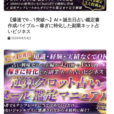
ョ
ン
【爆速で0→1突破へ】AI × 誕生日占い鑑定書
作成バイブル～稼ぎに特化した副業ネット占
いビジネス
2026年8月4日