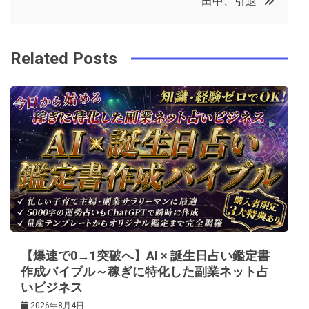
田中、引退
o
r
e
in
ナ
o
s
ビ
k
t
Related Posts
ゲ
ー
シ
ョ
ン
【爆速で0→1突破へ】AI × 誕生日占い鑑定書
作成バイブル～稼ぎに特化した副業ネット占
いビジネス
2026年8月4日