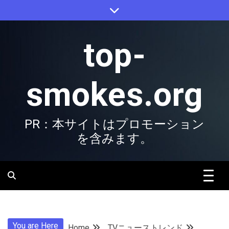
Skip
to
content
top-
smokes.org
PR：本サイトはプロモーション
を含みます。
You are Here
Home
TVニューストレンド