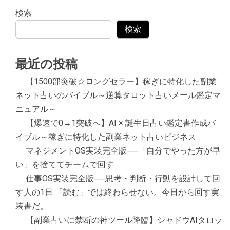
検索
検索
最近の投稿
【1500部突破☆ロングセラー】稼ぎに特化した副業
ネット占いのバイブル～逆算タロット占いメール鑑定マ
ニュアル～
【爆速で0→1突破へ】AI × 誕生日占い鑑定書作成バ
イブル～稼ぎに特化した副業ネット占いビジネス
マネジメントOS実装完全版──「自分でやった方が早
い」を捨ててチームで回す
仕事OS実装完全版──思考・判断・行動を設計して回
す人の1日 「読む」では終わらせない。今日から回す実
装書だ。
【副業占いに禁断の神ツール降臨】シャドウAIタロッ