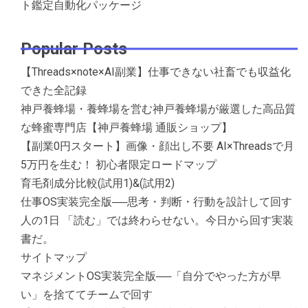
ト鑑定自動化パッケージ
Popular Posts
【Threads×note×AI副業】仕事できない社畜でも収益化
できた全記録
神戸養蜂場・養蜂場を営む神戸養蜂場が厳選した高品質
な蜂蜜専門店【神戸養蜂場 通販ショップ】
【副業0円スタート】画像・顔出し不要 AI×Threadsで月
5万円を生む！ 初心者限定ロードマップ
育毛剤成分比較(試用1)&(試用2)
仕事OS実装完全版──思考・判断・行動を設計して回す
人の1日 「読む」では終わらせない。今日から回す実装
書だ。
サイトマップ
マネジメントOS実装完全版──「自分でやった方が早
い」を捨ててチームで回す