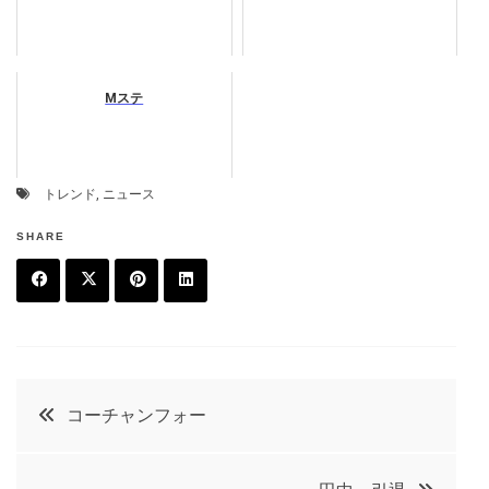
Mステ
トレンド
,
ニュース
SHARE
F
T
P
L
a
w
in
in
c
it
t
k
投
コーチャンフォー
e
t
e
e
稿
b
e
r
d