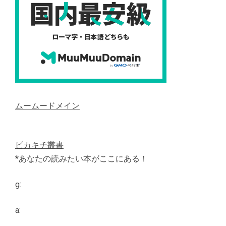
ムームードメイン
ピカキチ叢書
*あなたの読みたい本がここにある！
g:
a: