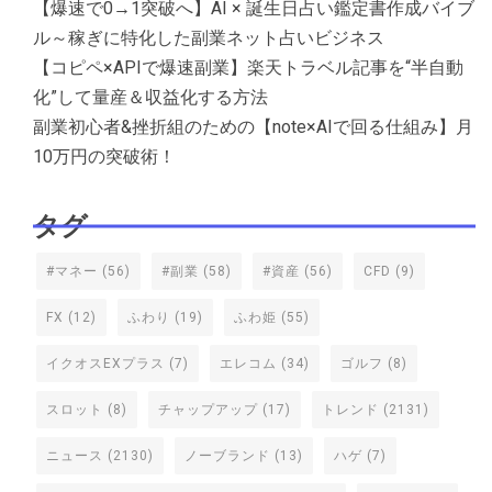
【爆速で0→1突破へ】AI × 誕生日占い鑑定書作成バイブ
ル～稼ぎに特化した副業ネット占いビジネス
【コピペ×APIで爆速副業】楽天トラベル記事を“半自動
化”して量産＆収益化する方法
副業初心者&挫折組のための【note×AIで回る仕組み】月
10万円の突破術！
タグ
#マネー
(56)
#副業
(58)
#資産
(56)
CFD
(9)
FX
(12)
ふわり
(19)
ふわ姫
(55)
イクオスEXプラス
(7)
エレコム
(34)
ゴルフ
(8)
スロット
(8)
チャップアップ
(17)
トレンド
(2131)
ニュース
(2130)
ノーブランド
(13)
ハゲ
(7)