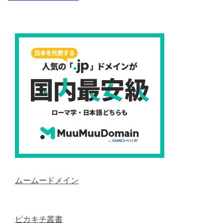
ムームードメイン
ピカキチ叢書