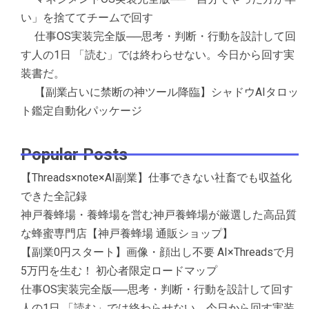
い」を捨ててチームで回す
仕事OS実装完全版──思考・判断・行動を設計して回
す人の1日 「読む」では終わらせない。今日から回す実
装書だ。
【副業占いに禁断の神ツール降臨】シャドウAIタロッ
ト鑑定自動化パッケージ
Popular Posts
【Threads×note×AI副業】仕事できない社畜でも収益化
できた全記録
神戸養蜂場・養蜂場を営む神戸養蜂場が厳選した高品質
な蜂蜜専門店【神戸養蜂場 通販ショップ】
【副業0円スタート】画像・顔出し不要 AI×Threadsで月
5万円を生む！ 初心者限定ロードマップ
仕事OS実装完全版──思考・判断・行動を設計して回す
人の1日 「読む」では終わらせない。今日から回す実装