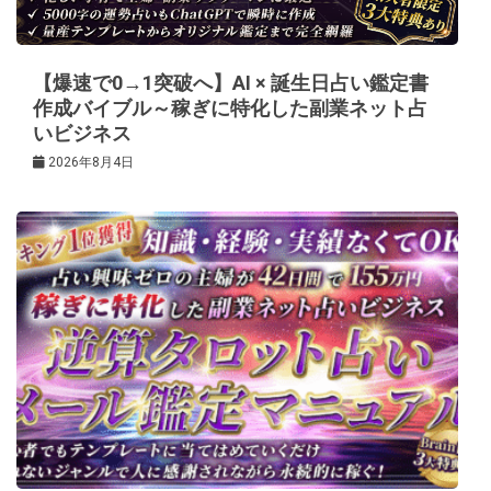
ョ
ン
【爆速で0→1突破へ】AI × 誕生日占い鑑定書
作成バイブル～稼ぎに特化した副業ネット占
いビジネス
2026年8月4日