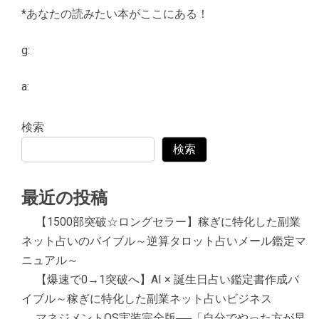
*あなたの読みたい本がここにある！
g:
a:
検索
検索
最近の投稿
【1500部突破☆ロングセラー】稼ぎに特化した副業
ネット占いのバイブル～逆算タロット占いメール鑑定マ
ニュアル～
【爆速で0→1突破へ】AI × 誕生日占い鑑定書作成バ
イブル～稼ぎに特化した副業ネット占いビジネス
マネジメントOS実装完全版──「自分でやった方が早