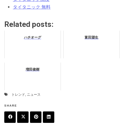
タイタニック 無料
Related posts:
ハチオーグ
富田望生
増田俊樹
トレンド
,
ニュース
SHARE
F
T
P
L