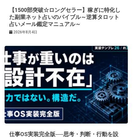
【1500部突破☆ロングセラー】稼ぎに特化し
た副業ネット占いのバイブル～逆算タロット
占いメール鑑定マニュアル～
2026年8月4日
仕事OS実装完全版──思考・判断・行動を設