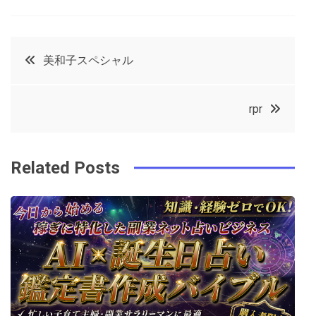
a
w
in
in
c
it
t
k
投
美和子スペシャル
e
t
e
e
稿
b
e
r
d
rpr
o
r
e
in
ナ
o
s
ビ
k
t
Related Posts
ゲ
ー
シ