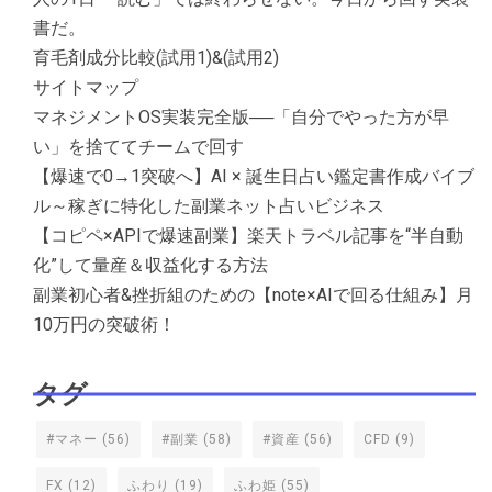
書だ。
育毛剤成分比較(試用1)&(試用2)
サイトマップ
マネジメントOS実装完全版──「自分でやった方が早
い」を捨ててチームで回す
【爆速で0→1突破へ】AI × 誕生日占い鑑定書作成バイブ
ル～稼ぎに特化した副業ネット占いビジネス
【コピペ×APIで爆速副業】楽天トラベル記事を“半自動
化”して量産＆収益化する方法
副業初心者&挫折組のための【note×AIで回る仕組み】月
10万円の突破術！
タグ
#マネー
(56)
#副業
(58)
#資産
(56)
CFD
(9)
FX
(12)
ふわり
(19)
ふわ姫
(55)