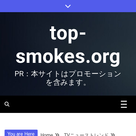
Skip
to
content
top-
smokes.org
PR：本サイトはプロモーション
を含みます。
You are Here
Home
TVニューストレンド