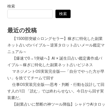
検索
検索
最近の投稿
【1500部突破☆ロングセラー】稼ぎに特化した副業
ネット占いのバイブル～逆算タロット占いメール鑑定マ
ニュアル～
【爆速で0→1突破へ】AI × 誕生日占い鑑定書作成バ
イブル～稼ぎに特化した副業ネット占いビジネス
マネジメントOS実装完全版──「自分でやった方が早
い」を捨ててチームで回す
仕事OS実装完全版──思考・判断・行動を設計して回
す人の1日 「読む」では終わらせない。今日から回す実
装書だ。
【副業占いに禁断の神ツール降臨】シャドウAIタロッ