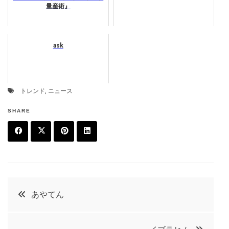
量産術』
ask
トレンド
,
ニュース
SHARE
F
T
P
L
a
w
in
in
c
it
t
k
投
あやてん
e
t
e
e
稿
b
e
r
d