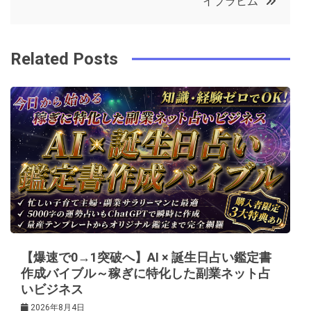
イブラヒム
o
r
e
in
ナ
o
s
ビ
k
t
Related Posts
ゲ
ー
シ
ョ
ン
【爆速で0→1突破へ】AI × 誕生日占い鑑定書
作成バイブル～稼ぎに特化した副業ネット占
いビジネス
2026年8月4日