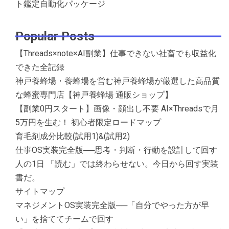
ト鑑定自動化パッケージ
Popular Posts
【Threads×note×AI副業】仕事できない社畜でも収益化
できた全記録
神戸養蜂場・養蜂場を営む神戸養蜂場が厳選した高品質
な蜂蜜専門店【神戸養蜂場 通販ショップ】
【副業0円スタート】画像・顔出し不要 AI×Threadsで月
5万円を生む！ 初心者限定ロードマップ
育毛剤成分比較(試用1)&(試用2)
仕事OS実装完全版──思考・判断・行動を設計して回す
人の1日 「読む」では終わらせない。今日から回す実装
書だ。
サイトマップ
マネジメントOS実装完全版──「自分でやった方が早
い」を捨ててチームで回す