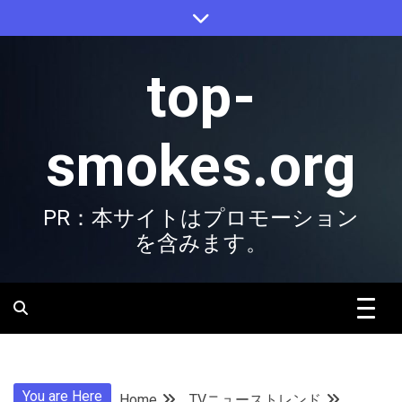
Skip
to
content
top-
smokes.org
PR：本サイトはプロモーション
を含みます。
You are Here
Home
TVニューストレンド