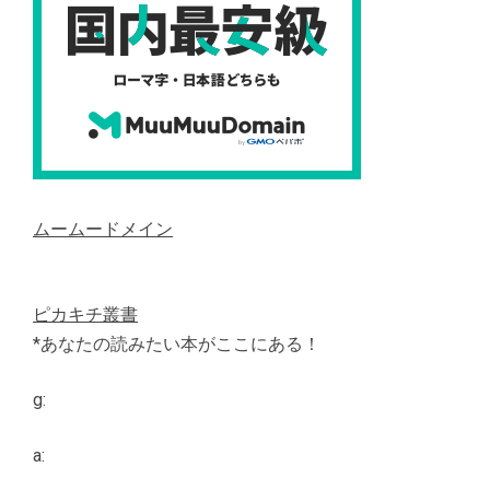
ムームードメイン
ピカキチ叢書
*あなたの読みたい本がここにある！
g:
a: