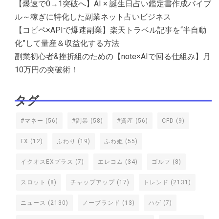
【爆速で0→1突破へ】AI × 誕生日占い鑑定書作成バイブ
ル～稼ぎに特化した副業ネット占いビジネス
【コピペ×APIで爆速副業】楽天トラベル記事を“半自動
化”して量産＆収益化する方法
副業初心者&挫折組のための【note×AIで回る仕組み】月
10万円の突破術！
タグ
#マネー
(56)
#副業
(58)
#資産
(56)
CFD
(9)
FX
(12)
ふわり
(19)
ふわ姫
(55)
イクオスEXプラス
(7)
エレコム
(34)
ゴルフ
(8)
スロット
(8)
チャップアップ
(17)
トレンド
(2131)
ニュース
(2130)
ノーブランド
(13)
ハゲ
(7)