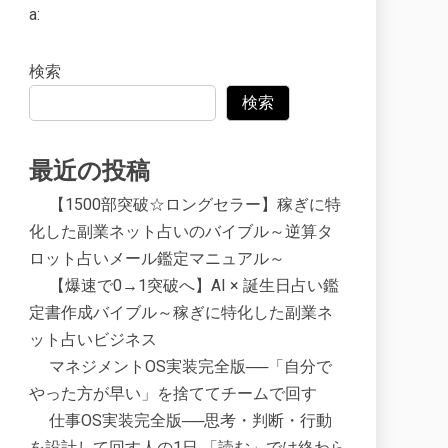
a:
検索
検索
最近の投稿
【1500部突破☆ロングセラー】稼ぎに特
化した副業ネット占いのバイブル～逆算タ
ロット占いメール鑑定マニュアル～
【爆速で0→1突破へ】AI × 誕生日占い鑑
定書作成バイブル～稼ぎに特化した副業ネ
ット占いビジネス
マネジメントOS実装完全版──「自分で
やった方が早い」を捨ててチームで回す
仕事OS実装完全版──思考・判断・行動
を設計して回す人の1日 「読む」では終わら