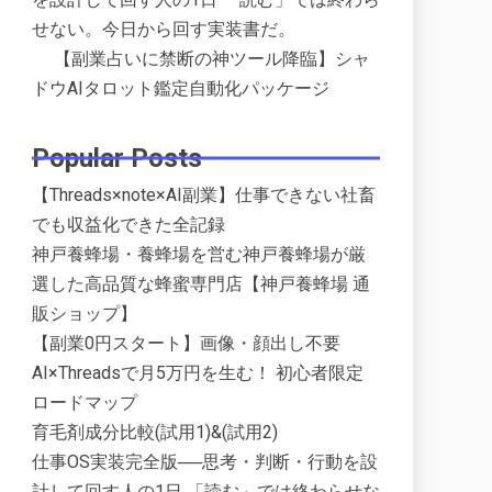
せない。今日から回す実装書だ。
【副業占いに禁断の神ツール降臨】シャ
ドウAIタロット鑑定自動化パッケージ
Popular Posts
【Threads×note×AI副業】仕事できない社畜
でも収益化できた全記録
神戸養蜂場・養蜂場を営む神戸養蜂場が厳
選した高品質な蜂蜜専門店【神戸養蜂場 通
販ショップ】
【副業0円スタート】画像・顔出し不要
AI×Threadsで月5万円を生む！ 初心者限定
ロードマップ
育毛剤成分比較(試用1)&(試用2)
仕事OS実装完全版──思考・判断・行動を設
計して回す人の1日 「読む」では終わらせな