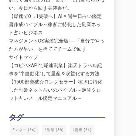
い。今日から回す実装書だ。
【爆速で0→1突破へ】AI × 誕生日占い鑑定
書作成バイブル～稼ぎに特化した副業ネッ
ト占いビジネス
マネジメントOS実装完全版──「自分でやっ
た方が早い」を捨ててチームで回す
サイトマップ
【コピペ×APIで爆速副業】楽天トラベル記
事を“半自動化”して量産＆収益化する方法
【1500部突破☆ロングセラー】稼ぎに特化
した副業ネット占いのバイブル～逆算タロ
ット占いメール鑑定マニュアル～
タグ
#マネー
(56)
#副業
(58)
#資産
(56)