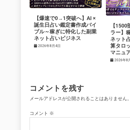
ー
【爆速で0→1突破へ】AI ×
シ
誕生日占い鑑定書作成バイ
【150
ブル～稼ぎに特化した副業
ラー】
ネット占いビジネス
ネット
ョ
算タロ
2026年8月4日
マニュ
ン
2026年8
コメントを残す
メールアドレスが公開されることはありません
コメント
※