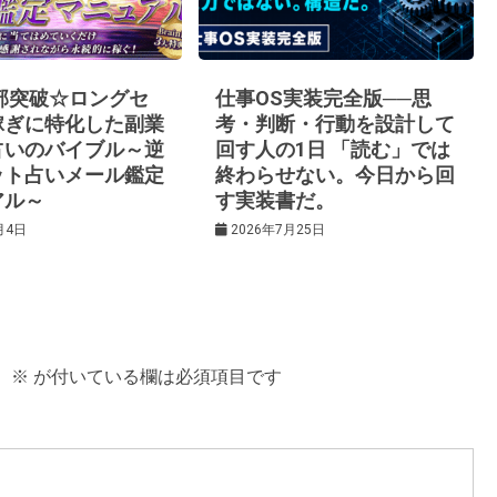
0部突破☆ロングセ
仕事OS実装完全版──思
稼ぎに特化した副業
考・判断・行動を設計して
占いのバイブル～逆
回す人の1日 「読む」では
ット占いメール鑑定
終わらせない。今日から回
アル～
す実装書だ。
月4日
2026年7月25日
。
※
が付いている欄は必須項目です