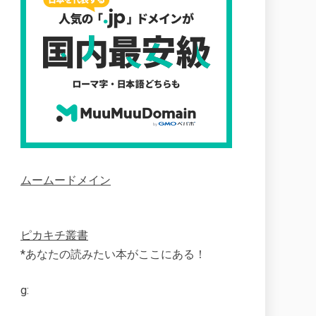
ムームードメイン
ピカキチ叢書
*あなたの読みたい本がここにある！
g: