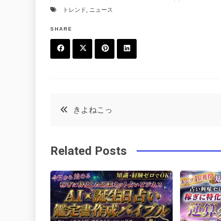
トレンド
,
ニュース
SHARE
F
T
P
L
a
w
in
in
c
it
t
k
投
きよねこっ
e
t
e
e
稿
b
e
r
d
Related Posts
o
r
e
in
ナ
o
s
ビ
k
t
ゲ