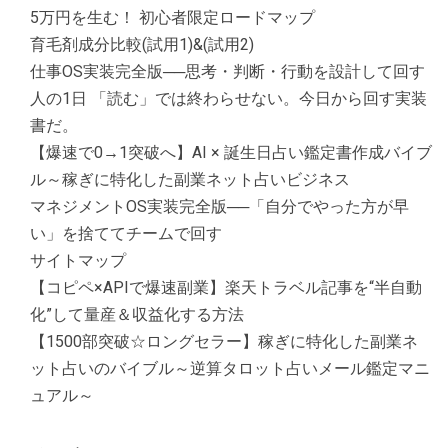
5万円を生む！ 初心者限定ロードマップ
育毛剤成分比較(試用1)&(試用2)
仕事OS実装完全版──思考・判断・行動を設計して回す
人の1日 「読む」では終わらせない。今日から回す実装
書だ。
【爆速で0→1突破へ】AI × 誕生日占い鑑定書作成バイブ
ル～稼ぎに特化した副業ネット占いビジネス
マネジメントOS実装完全版──「自分でやった方が早
い」を捨ててチームで回す
サイトマップ
【コピペ×APIで爆速副業】楽天トラベル記事を“半自動
化”して量産＆収益化する方法
【1500部突破☆ロングセラー】稼ぎに特化した副業ネ
ット占いのバイブル～逆算タロット占いメール鑑定マニ
ュアル～