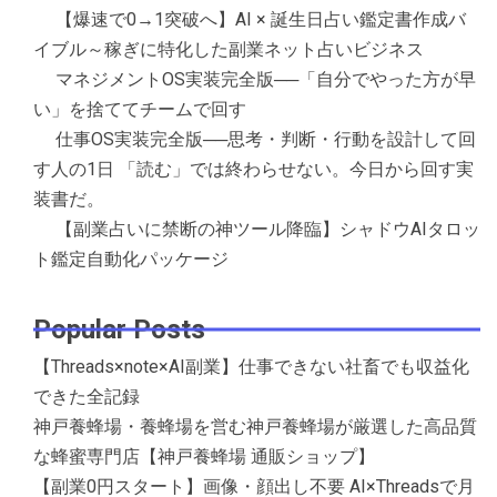
【爆速で0→1突破へ】AI × 誕生日占い鑑定書作成バ
イブル～稼ぎに特化した副業ネット占いビジネス
マネジメントOS実装完全版──「自分でやった方が早
い」を捨ててチームで回す
仕事OS実装完全版──思考・判断・行動を設計して回
す人の1日 「読む」では終わらせない。今日から回す実
装書だ。
【副業占いに禁断の神ツール降臨】シャドウAIタロッ
ト鑑定自動化パッケージ
Popular Posts
【Threads×note×AI副業】仕事できない社畜でも収益化
できた全記録
神戸養蜂場・養蜂場を営む神戸養蜂場が厳選した高品質
な蜂蜜専門店【神戸養蜂場 通販ショップ】
【副業0円スタート】画像・顔出し不要 AI×Threadsで月