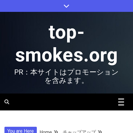
Skip
to
content
top-
smokes.org
PR：本サイトはプロモーション
を含みます。
You are Here
Home
チャップアップ