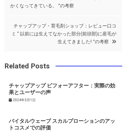
稿
b
e
r
d
かくなってきている。 ”の考察
o
r
e
in
ナ
o
s
チャップアップ・育毛剤ショップ：レビュー口コ
ビ
k
t
ミ “ 以前には生えてなかった部分(前頭部)に産毛が
生えてきました! ”の考察
ゲ
ー
Related Posts
シ
チャップアップ ビフォーアフター：実際の効
果とユーザーの声
ョ
2024年3月1日
ン
バイタルウェーブ スカルプローションのアッ
トコスメでの評価