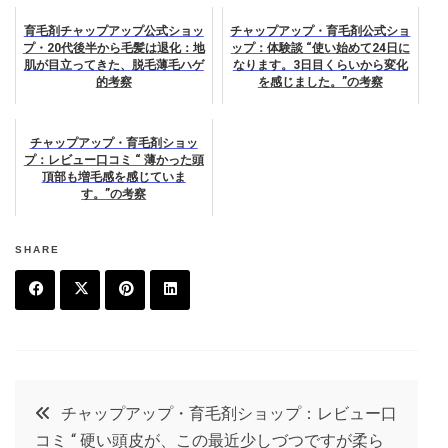
育毛剤チャップアップ公式ショッ
チャップアップ・育毛剤公式ショ
プ・20代後半から毛髪は退化：地
ップ：体験談 “使い始めて24日に
肌が目立ってきた、脱毛薄毛ハゲ
なります。3日目くらいから変化
的考察
を感じました。”の考察
チャップアップ・育毛剤ショッ
プ：レビュー口コミ “ 薄かった頭
頂部も増毛感を感じていま
す。”の考察
SHARE
F
T
P
L
a
w
in
in
c
it
t
k
投
チャップアップ・育毛剤ショップ：レビュー口
e
t
e
e
コミ “ 硬い頭皮が、この最近少しづつですが柔ら