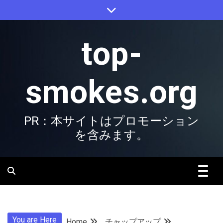
Skip
to
content
top-
smokes.org
PR：本サイトはプロモーション
を含みます。
You are Here
Home
チャップアップ