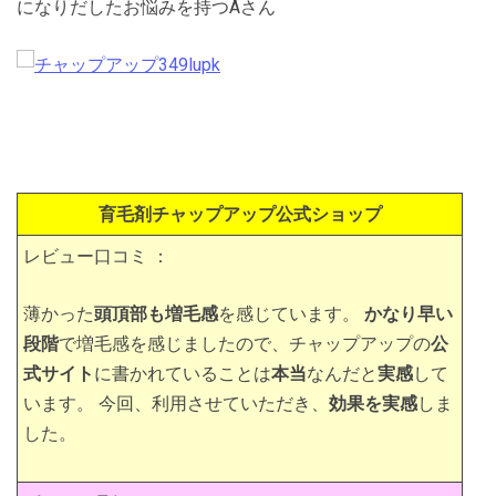
になりだしたお悩みを持つAさん
育毛剤チャップアップ公式ショップ
レビュー口コミ ：
薄かった
頭頂部も増毛感
を感じています。
かなり早い
段階
で増毛感を感じましたので、チャップアップの
公
式サイト
に書かれていることは
本当
なんだと
実感
して
います。 今回、利用させていただき、
効果を実感
しま
した。