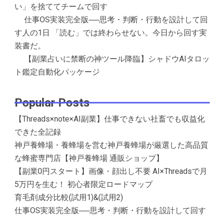
い」を捨ててチームで回す
仕事OS実装完全版──思考・判断・行動を設計して回
す人の1日 「読む」では終わらせない。今日から回す実
装書だ。
【副業占いに禁断の神ツール降臨】シャドウAIタロッ
ト鑑定自動化パッケージ
Popular Posts
【Threads×note×AI副業】仕事できない社畜でも収益化
できた全記録
神戸養蜂場・養蜂場を営む神戸養蜂場が厳選した高品質
な蜂蜜専門店【神戸養蜂場 通販ショップ】
【副業0円スタート】画像・顔出し不要 AI×Threadsで月
5万円を生む！ 初心者限定ロードマップ
育毛剤成分比較(試用1)&(試用2)
仕事OS実装完全版──思考・判断・行動を設計して回す