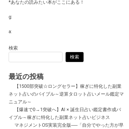
*あなたの読みたい本がここにある！
g:
a:
検索
検索
最近の投稿
【1500部突破☆ロングセラー】稼ぎに特化した副業
ネット占いのバイブル～逆算タロット占いメール鑑定マ
ニュアル～
【爆速で0→1突破へ】AI × 誕生日占い鑑定書作成バ
イブル～稼ぎに特化した副業ネット占いビジネス
マネジメントOS実装完全版──「自分でやった方が早