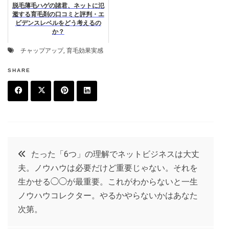
脱毛薄毛ハゲの諸君、ネットに氾
濫する育毛剤の口コミと評判・エ
ビデンスレベルをどう考えるの
か？
チャップアップ
,
育毛効果実感
SHARE
F
T
P
L
a
w
in
in
c
it
t
k
投
たった「6つ」の理解でネットビジネスは大丈
e
t
e
e
夫。ノウハウは必要だけど重要じゃない。それを
稿
b
e
r
d
生かせる◯◯が最重要。これがわからないと一生
o
r
e
in
ノウハウコレクター。やるかやらないかはあなた
ナ
次第。
o
s