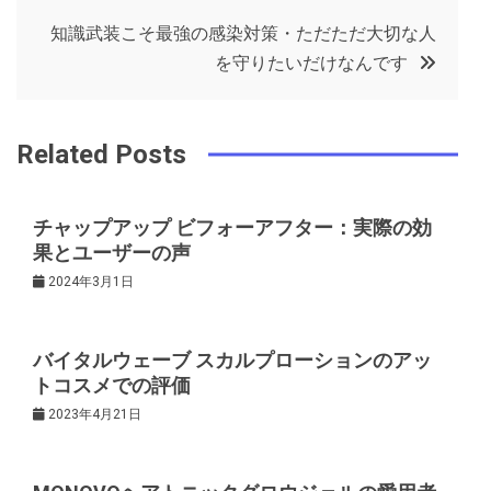
ビ
k
t
知識武装こそ最強の感染対策・ただただ大切な人
ゲ
を守りたいだけなんです
ー
Related Posts
シ
チャップアップ ビフォーアフター：実際の効
ョ
果とユーザーの声
2024年3月1日
ン
バイタルウェーブ スカルプローションのアッ
トコスメでの評価
2023年4月21日