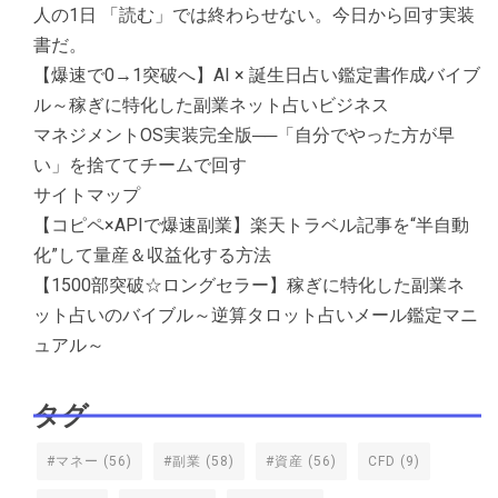
人の1日 「読む」では終わらせない。今日から回す実装
書だ。
【爆速で0→1突破へ】AI × 誕生日占い鑑定書作成バイブ
ル～稼ぎに特化した副業ネット占いビジネス
マネジメントOS実装完全版──「自分でやった方が早
い」を捨ててチームで回す
サイトマップ
【コピペ×APIで爆速副業】楽天トラベル記事を“半自動
化”して量産＆収益化する方法
【1500部突破☆ロングセラー】稼ぎに特化した副業ネ
ット占いのバイブル～逆算タロット占いメール鑑定マニ
ュアル～
タグ
#マネー
(56)
#副業
(58)
#資産
(56)
CFD
(9)