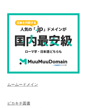
ムームードメイン
ピカキチ叢書