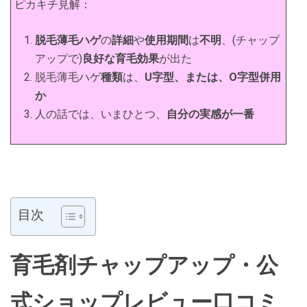
ピカキチ見解：
脱毛薄毛ハゲ
の
詳細
や
使用期間
は
不明
、(チャップ
アップで)
良好な育毛効果
が出た
脱毛薄毛ハゲ
種類
は、
U字型、または、O字型併用
か
人の話では、いまひとつ、
自分の実感が一番
目次
育毛剤チャップアップ・公
式ショップレビュー口コミ