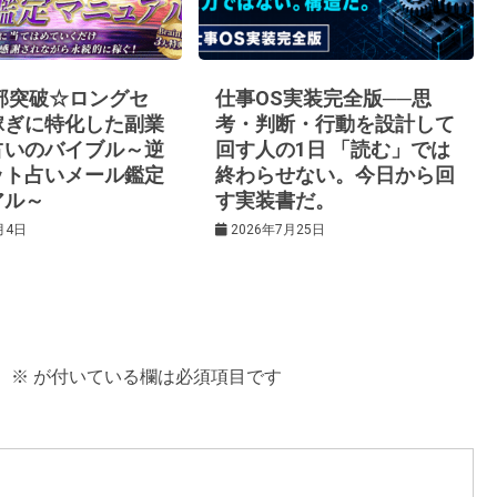
0部突破☆ロングセ
仕事OS実装完全版──思
稼ぎに特化した副業
考・判断・行動を設計して
占いのバイブル～逆
回す人の1日 「読む」では
ット占いメール鑑定
終わらせない。今日から回
アル～
す実装書だ。
月4日
2026年7月25日
。
※
が付いている欄は必須項目です