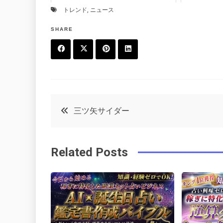
トレンド
,
ニュース
SHARE
F
T
P
L
a
w
in
in
c
it
t
k
投
三ツ矢サイダー
e
t
e
e
稿
b
e
r
d
Related Posts
o
r
e
in
ナ
o
s
ビ
k
t
ゲ