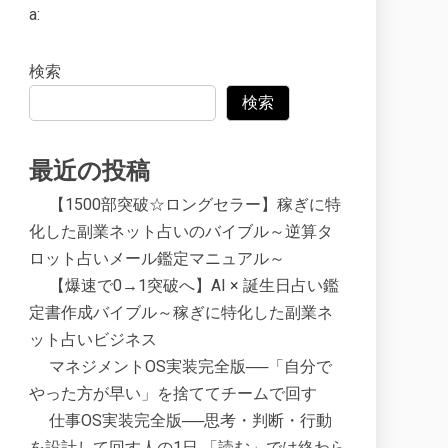
a:
検索
検索
最近の投稿
【1500部突破☆ロングセラー】稼ぎに特
化した副業ネット占いのバイブル～逆算タ
ロット占いメール鑑定マニュアル～
【爆速で0→1突破へ】AI × 誕生日占い鑑
定書作成バイブル～稼ぎに特化した副業ネ
ット占いビジネス
マネジメントOS実装完全版──「自分で
やった方が早い」を捨ててチームで回す
仕事OS実装完全版──思考・判断・行動
を設計して回す人の1日 「読む」では終わら