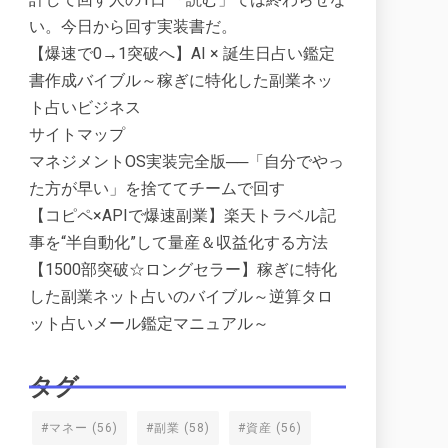
い。今日から回す実装書だ。
【爆速で0→1突破へ】AI × 誕生日占い鑑定
書作成バイブル～稼ぎに特化した副業ネッ
ト占いビジネス
サイトマップ
マネジメントOS実装完全版──「自分でやっ
た方が早い」を捨ててチームで回す
【コピペ×APIで爆速副業】楽天トラベル記
事を“半自動化”して量産＆収益化する方法
【1500部突破☆ロングセラー】稼ぎに特化
した副業ネット占いのバイブル～逆算タロ
ット占いメール鑑定マニュアル～
タグ
#マネー
(56)
#副業
(58)
#資産
(56)