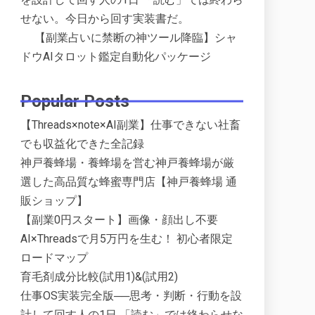
せない。今日から回す実装書だ。
【副業占いに禁断の神ツール降臨】シャ
ドウAIタロット鑑定自動化パッケージ
Popular Posts
【Threads×note×AI副業】仕事できない社畜
でも収益化できた全記録
神戸養蜂場・養蜂場を営む神戸養蜂場が厳
選した高品質な蜂蜜専門店【神戸養蜂場 通
販ショップ】
【副業0円スタート】画像・顔出し不要
AI×Threadsで月5万円を生む！ 初心者限定
ロードマップ
育毛剤成分比較(試用1)&(試用2)
仕事OS実装完全版──思考・判断・行動を設
計して回す人の1日 「読む」では終わらせな