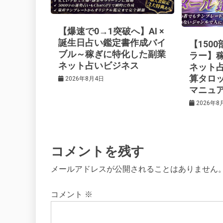
ー
【爆速で0→1突破へ】AI ×
シ
誕生日占い鑑定書作成バイ
【150
ブル～稼ぎに特化した副業
ラー】
ネット占いビジネス
ネット
ョ
算タロ
2026年8月4日
マニュ
ン
2026年8
コメントを残す
メールアドレスが公開されることはありません
コメント
※