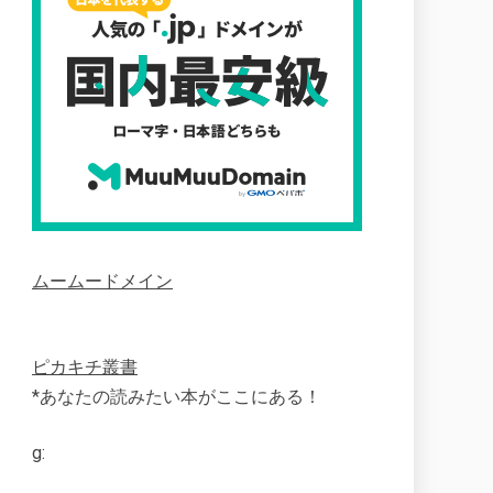
ムームードメイン
ピカキチ叢書
*あなたの読みたい本がここにある！
g: