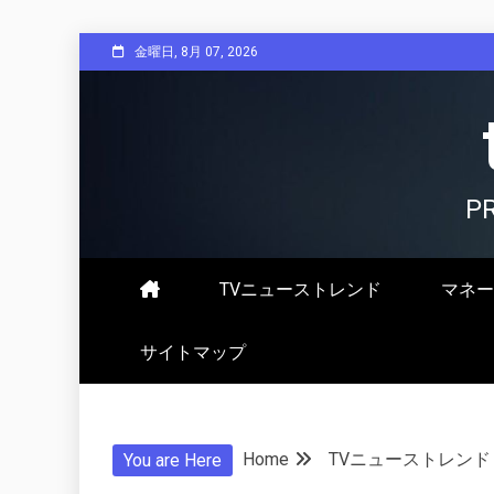
Skip
金曜日, 8月 07, 2026
to
content
P
TVニューストレンド
マネー
サイトマップ
Home
TVニューストレンド
You are Here