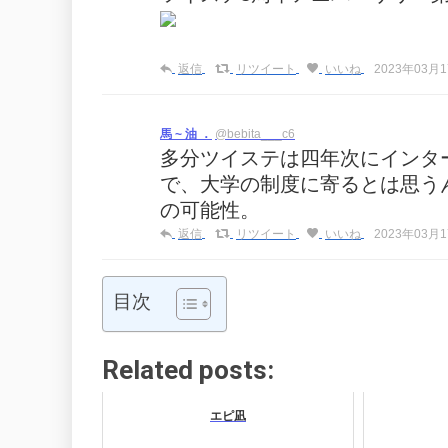
返信
リツイート
いいね
2023年03月17
馬 ~ 油 ．
@bebita___c6
多分ツイステは四年次にインタ
で、大学の制度に寄るとは思う
の可能性。
返信
リツイート
いいね
2023年03月17
目次
Related posts:
エピ凪