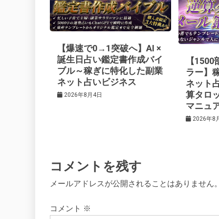
ゲ
ー
【爆速で0→1突破へ】AI ×
シ
誕生日占い鑑定書作成バイ
【150
ブル～稼ぎに特化した副業
ラー】
ネット占いビジネス
ネット
ョ
算タロ
2026年8月4日
マニュ
ン
2026年8
コメントを残す
メールアドレスが公開されることはありません
コメント
※