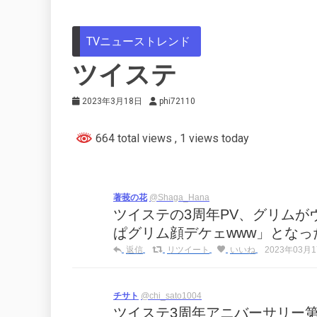
TVニューストレンド
ツイステ
2023年3月18日
phi72110
664 total views
, 1 views today
著莪の花
@Shaga_Hana
ツイステの3周年PV、グリム
ぱグリム顔デケェwww」とな
返信
リツイート
いいね
2023年03月17
チサト
@chi_sato1004
ツイステ3周年アニバーサリー第