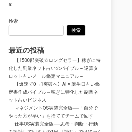
a:
検索
検索
最近の投稿
【1500部突破☆ロングセラー】稼ぎに特
化した副業ネット占いのバイブル～逆算タ
ロット占いメール鑑定マニュアル～
【爆速で0→1突破へ】AI × 誕生日占い鑑
定書作成バイブル～稼ぎに特化した副業ネ
ット占いビジネス
マネジメントOS実装完全版──「自分で
やった方が早い」を捨ててチームで回す
仕事OS実装完全版──思考・判断・行動
を設計して回す人の1日 「読む」では終わら