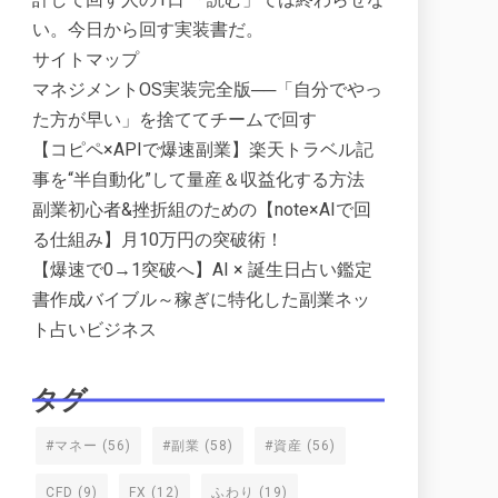
い。今日から回す実装書だ。
サイトマップ
マネジメントOS実装完全版──「自分でやっ
た方が早い」を捨ててチームで回す
【コピペ×APIで爆速副業】楽天トラベル記
事を“半自動化”して量産＆収益化する方法
副業初心者&挫折組のための【note×AIで回
る仕組み】月10万円の突破術！
【爆速で0→1突破へ】AI × 誕生日占い鑑定
書作成バイブル～稼ぎに特化した副業ネッ
ト占いビジネス
タグ
#マネー
(56)
#副業
(58)
#資産
(56)
CFD
(9)
FX
(12)
ふわり
(19)