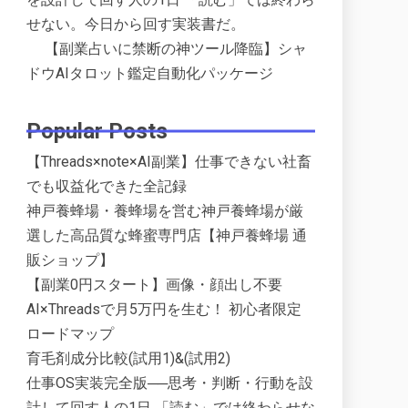
せない。今日から回す実装書だ。
【副業占いに禁断の神ツール降臨】シャ
ドウAIタロット鑑定自動化パッケージ
Popular Posts
【Threads×note×AI副業】仕事できない社畜
でも収益化できた全記録
神戸養蜂場・養蜂場を営む神戸養蜂場が厳
選した高品質な蜂蜜専門店【神戸養蜂場 通
販ショップ】
【副業0円スタート】画像・顔出し不要
AI×Threadsで月5万円を生む！ 初心者限定
ロードマップ
育毛剤成分比較(試用1)&(試用2)
仕事OS実装完全版──思考・判断・行動を設
計して回す人の1日 「読む」では終わらせな