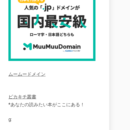
ムームードメイン
ピカキチ叢書
*あなたの読みたい本がここにある！
g: