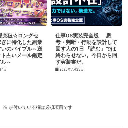
0部突破☆ロングセ
仕事OS実装完全版──思
稼ぎに特化した副業
考・判断・行動を設計して
占いのバイブル～逆
回す人の1日 「読む」では
ット占いメール鑑定
終わらせない。今日から回
アル～
す実装書だ。
月4日
2026年7月25日
。
※
が付いている欄は必須項目です