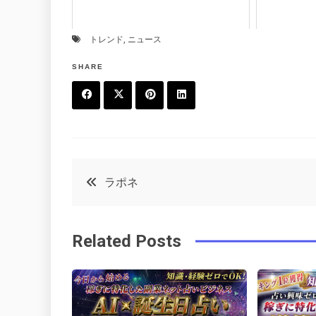
トレンド
,
ニュース
SHARE
F
T
P
L
a
w
in
in
c
it
t
k
投
ラポネ
e
t
e
e
稿
b
e
r
d
Related Posts
o
r
e
in
ナ
o
s
ビ
k
t