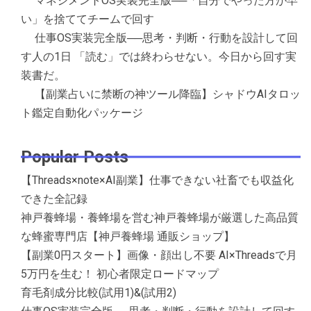
マネジメントOS実装完全版──「自分でやった方が早
い」を捨ててチームで回す
仕事OS実装完全版──思考・判断・行動を設計して回
す人の1日 「読む」では終わらせない。今日から回す実
装書だ。
【副業占いに禁断の神ツール降臨】シャドウAIタロッ
ト鑑定自動化パッケージ
Popular Posts
【Threads×note×AI副業】仕事できない社畜でも収益化
できた全記録
神戸養蜂場・養蜂場を営む神戸養蜂場が厳選した高品質
な蜂蜜専門店【神戸養蜂場 通販ショップ】
【副業0円スタート】画像・顔出し不要 AI×Threadsで月
5万円を生む！ 初心者限定ロードマップ
育毛剤成分比較(試用1)&(試用2)