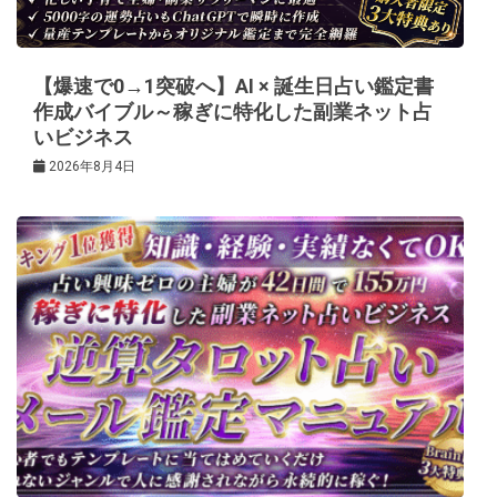
ョ
ン
【爆速で0→1突破へ】AI × 誕生日占い鑑定書
作成バイブル～稼ぎに特化した副業ネット占
いビジネス
2026年8月4日