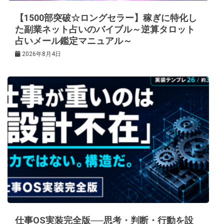
【1500部突破☆ロングセラー】稼ぎに特化し
た副業ネット占いのバイブル～逆算タロット
占いメール鑑定マニュアル～
2026年8月4日
仕事OS実装完全版──思考・判断・行動を設