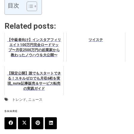
目次
Related posts:
【中級者向け】インスタアフィリ
ツイステ
エイト100万円完全ロードマッ
プ〜月収2500万円の起業家から
教わったノウハウを大公開〜
【限定公開】誰でもスタートでき
る！スキルゼロでも月収6桁を実
現_note記事販売＆サービス転売
の実践ガイド
トレンド
,
ニュース
SHARE
F
T
P
L