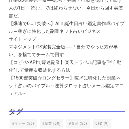
仕事OS実装完全版──思考・判断・行動を設計して回す
人の1日 「読む」では終わらせない。今日から回す実装
書だ。
【爆速で0→1突破へ】AI × 誕生日占い鑑定書作成バイブ
ル～稼ぎに特化した副業ネット占いビジネス
サイトマップ
マネジメントOS実装完全版──「自分でやった方が早
い」を捨ててチームで回す
【コピペ×APIで爆速副業】楽天トラベル記事を“半自動
化”して量産＆収益化する方法
【1500部突破☆ロングセラー】稼ぎに特化した副業ネ
ット占いのバイブル～逆算タロット占いメール鑑定マニ
ュアル～
タグ
#マネー
(56)
#副業
(58)
#資産
(56)
CFD
(9)