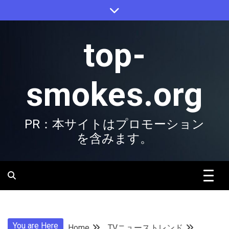
Skip
to
content
top-
smokes.org
PR：本サイトはプロモーション
を含みます。
You are Here
Home
TVニューストレンド