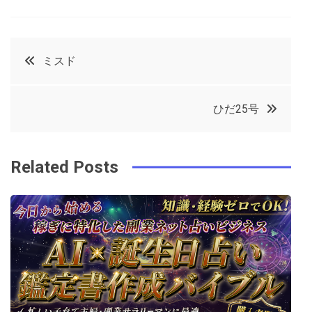
a
w
in
in
c
it
t
k
投
ミスド
e
t
e
e
稿
b
e
r
d
ひだ25号
o
r
e
in
ナ
o
s
ビ
k
t
Related Posts
ゲ
ー
シ