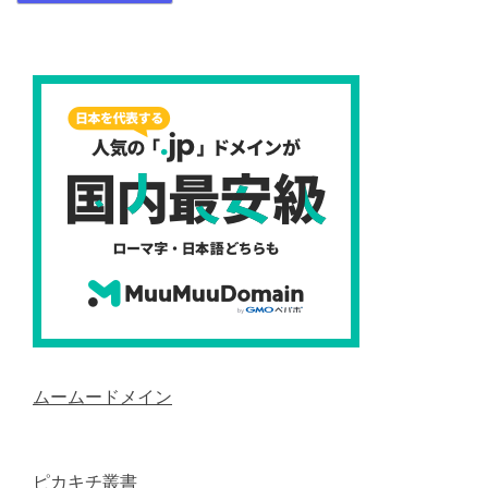
ムームードメイン
ピカキチ叢書