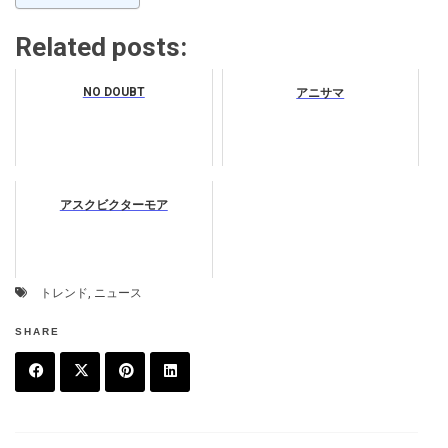
Related posts:
NO DOUBT
アニサマ
アスクビクターモア
トレンド
,
ニュース
SHARE
F
T
P
L
a
w
in
in