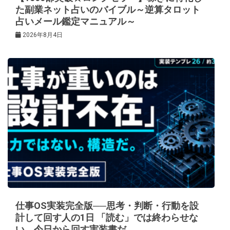
た副業ネット占いのバイブル～逆算タロット
占いメール鑑定マニュアル～
2026年8月4日
仕事OS実装完全版──思考・判断・行動を設
計して回す人の1日 「読む」では終わらせな
い。今日から回す実装書だ。