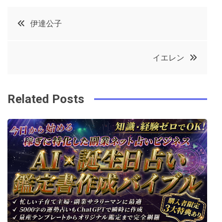
c
it
t
k
投
伊達公子
e
t
e
e
稿
b
e
r
d
イエレン
o
r
e
in
ナ
o
s
ビ
k
t
Related Posts
ゲ
ー
シ
ョ