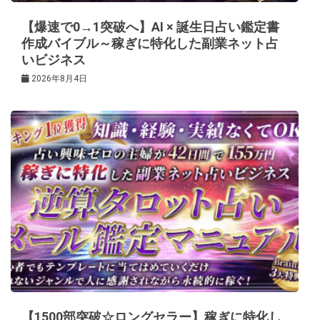
ン
【爆速で0→1突破へ】AI × 誕生日占い鑑定書
作成バイブル～稼ぎに特化した副業ネット占
いビジネス
2026年8月4日
【1500部突破☆ロングセラー】稼ぎに特化し