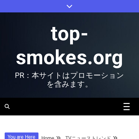
Skip
to
content
top-
smokes.org
PR：本サイトはプロモーション
を含みます。
You are Here
Home
TVニューストレンド