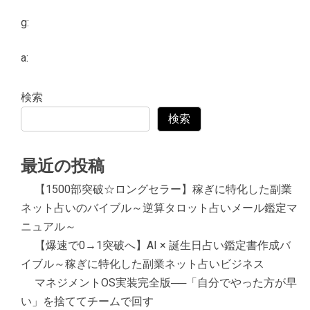
g:
a:
検索
検索
最近の投稿
【1500部突破☆ロングセラー】稼ぎに特化した副業
ネット占いのバイブル～逆算タロット占いメール鑑定マ
ニュアル～
【爆速で0→1突破へ】AI × 誕生日占い鑑定書作成バ
イブル～稼ぎに特化した副業ネット占いビジネス
マネジメントOS実装完全版──「自分でやった方が早
い」を捨ててチームで回す