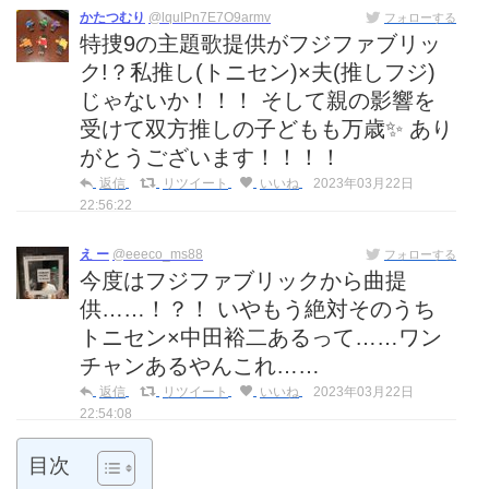
かたつむり
@lquIPn7E7O9armv
フォローする
特捜9の主題歌提供がフジファブリッ
ク!？私推し(トニセン)×夫(推しフジ)
じゃないか！！！ そして親の影響を
受けて双方推しの子どもも万歳✨ あり
がとうございます！！！！
返信
リツイート
いいね
2023年03月22日
22:56:22
え ー
@eeeco_ms88
フォローする
今度はフジファブリックから曲提
供……！？！ いやもう絶対そのうち
トニセン×中田裕二あるって……ワン
チャンあるやんこれ……
返信
リツイート
いいね
2023年03月22日
22:54:08
目次