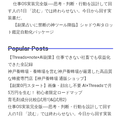
仕事OS実装完全版──思考・判断・行動を設計して回
す人の1日 「読む」では終わらせない。今日から回す実
装書だ。
【副業占いに禁断の神ツール降臨】シャドウAIタロッ
ト鑑定自動化パッケージ
Popular Posts
【Threads×note×AI副業】仕事できない社畜でも収益化
できた全記録
神戸養蜂場・養蜂場を営む神戸養蜂場が厳選した高品質
な蜂蜜専門店【神戸養蜂場 通販ショップ】
【副業0円スタート】画像・顔出し不要 AI×Threadsで月
5万円を生む！ 初心者限定ロードマップ
育毛剤成分比較(試用1)&(試用2)
仕事OS実装完全版──思考・判断・行動を設計して回す
人の1日 「読む」では終わらせない。今日から回す実装