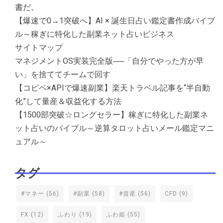
書だ。
【爆速で0→1突破へ】AI × 誕生日占い鑑定書作成バイブ
ル～稼ぎに特化した副業ネット占いビジネス
サイトマップ
マネジメントOS実装完全版──「自分でやった方が早
い」を捨ててチームで回す
【コピペ×APIで爆速副業】楽天トラベル記事を“半自動
化”して量産＆収益化する方法
【1500部突破☆ロングセラー】稼ぎに特化した副業ネ
ット占いのバイブル～逆算タロット占いメール鑑定マニ
ュアル～
タグ
#マネー
(56)
#副業
(58)
#資産
(56)
CFD
(9)
FX
(12)
ふわり
(19)
ふわ姫
(55)