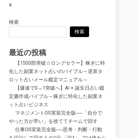
a:
検索
検索
最近の投稿
【1500部突破☆ロングセラー】稼ぎに特
化した副業ネット占いのバイブル～逆算タ
ロット占いメール鑑定マニュアル～
【爆速で0→1突破へ】AI × 誕生日占い鑑
定書作成バイブル～稼ぎに特化した副業ネ
ット占いビジネス
マネジメントOS実装完全版──「自分で
やった方が早い」を捨ててチームで回す
仕事OS実装完全版──思考・判断・行動
を設計して回す人の1日 「読む」では終わら