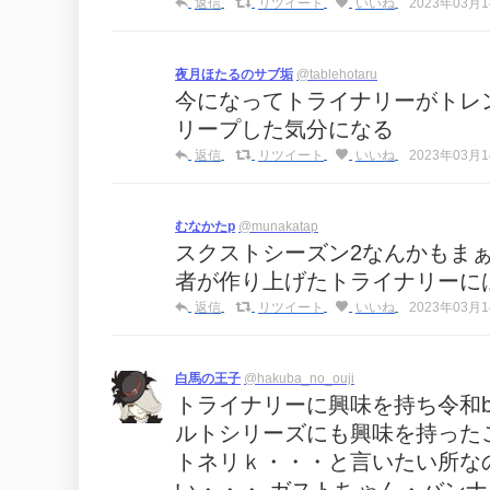
返信
リツイート
いいね
2023年03月14
夜月ほたるのサブ垢
@tablehotaru
今になってトライナリーがトレ
リープした気分になる
返信
リツイート
いいね
2023年03月14
むなかたp
@munakatap
スクストシーズン2なんかもま
者が作り上げたトライナリーに
返信
リツイート
いいね
2023年03月14
白馬の王子
@hakuba_no_ouji
トライナリーに興味を持ち令和b
ルトシリーズにも興味を持った
トネリｋ・・・と言いたい所なの