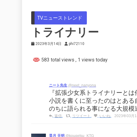
TVニューストレンド
トライナリー
2023年3月14日
phi72110
583 total views
, 1 views today
ニート先生
@neet_nanyona
『拡張少女系トライナリーとは
小説を書くに至ったのはとある
のちに語られる事になる大規模
返信
リツイート
いいね
2023年03月14
昊月 天明
@kougetsu_KTG