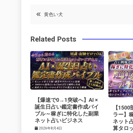
c
it
t
k
投
黄色い犬
e
t
e
e
稿
b
e
r
d
Related Posts
o
r
e
in
ナ
o
s
ビ
k
t
ゲ
ー
【爆速で0→1突破へ】AI ×
シ
誕生日占い鑑定書作成バイ
【150
ブル～稼ぎに特化した副業
ラー】
ネット占いビジネス
ネット
ョ
算タロ
2026年8月4日