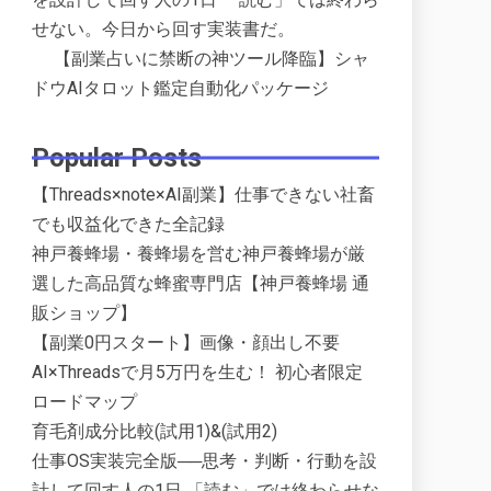
せない。今日から回す実装書だ。
【副業占いに禁断の神ツール降臨】シャ
ドウAIタロット鑑定自動化パッケージ
Popular Posts
【Threads×note×AI副業】仕事できない社畜
でも収益化できた全記録
神戸養蜂場・養蜂場を営む神戸養蜂場が厳
選した高品質な蜂蜜専門店【神戸養蜂場 通
販ショップ】
【副業0円スタート】画像・顔出し不要
AI×Threadsで月5万円を生む！ 初心者限定
ロードマップ
育毛剤成分比較(試用1)&(試用2)
仕事OS実装完全版──思考・判断・行動を設
計して回す人の1日 「読む」では終わらせな