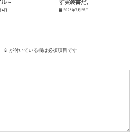
アル～
す実装書だ。
月4日
2026年7月25日
。
※
が付いている欄は必須項目です