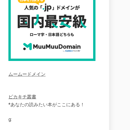
ムームードメイン
ピカキチ叢書
*あなたの読みたい本がここにある！
g: