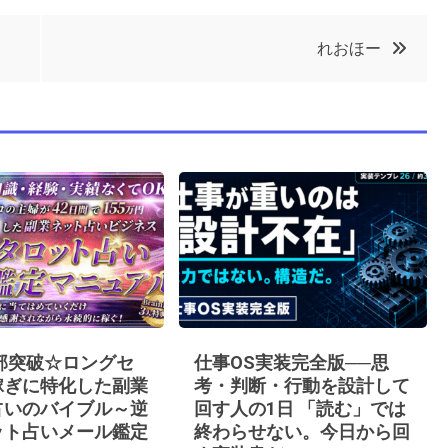
れおほー
0部突破☆ロングセ
仕事OS実装完全版──思
稼ぎに特化した副業
考・判断・行動を設計して
占いのバイブル～逆
回す人の1日 「読む」では
ット占いメール鑑定
終わらせない。今日から回