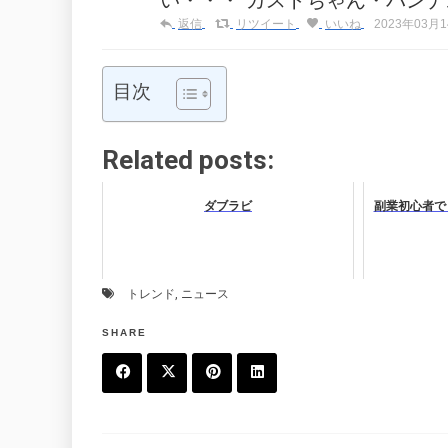
い・・・ ガストちゃん・バン
返信
リツイート
いいね
2023年03月14
目次
Related posts:
ダブラビ
副業初心者で
トレンド
,
ニュース
SHARE
F
T
P
L
a
w
in
in