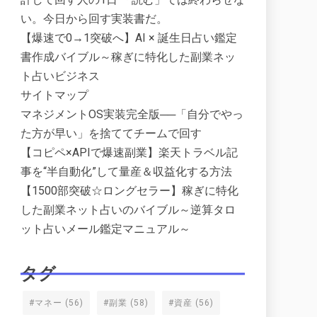
い。今日から回す実装書だ。
【爆速で0→1突破へ】AI × 誕生日占い鑑定
書作成バイブル～稼ぎに特化した副業ネッ
ト占いビジネス
サイトマップ
マネジメントOS実装完全版──「自分でやっ
た方が早い」を捨ててチームで回す
【コピペ×APIで爆速副業】楽天トラベル記
事を“半自動化”して量産＆収益化する方法
【1500部突破☆ロングセラー】稼ぎに特化
した副業ネット占いのバイブル～逆算タロ
ット占いメール鑑定マニュアル～
タグ
#マネー
(56)
#副業
(58)
#資産
(56)