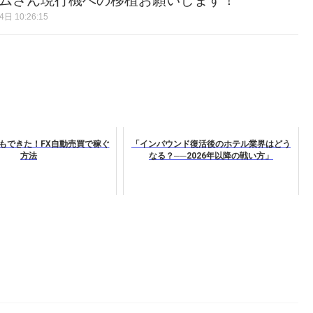
ナムさん現行機への移植お願いします！
日 10:26:15
もできた！FX自動売買で稼ぐ
「インバウンド復活後のホテル業界はどう
方法
なる？──2026年以降の戦い方」