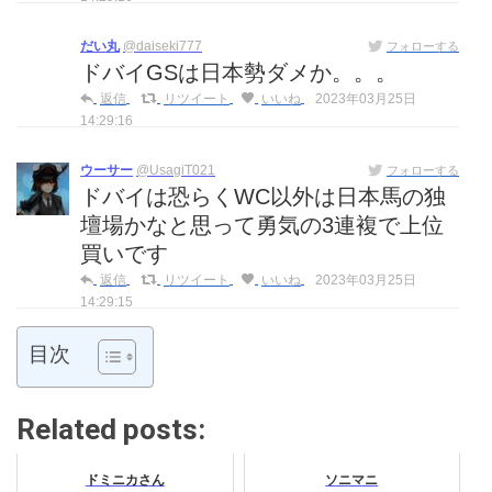
だい丸
@daiseki777
フォローする
ドバイGSは日本勢ダメか。。。
返信
リツイート
いいね
2023年03月25日
14:29:16
ウーサー
@UsagiT021
フォローする
ドバイは恐らくWC以外は日本馬の独
壇場かなと思って勇気の3連複で上位
買いです
返信
リツイート
いいね
2023年03月25日
14:29:15
目次
Related posts:
ドミニカさん
ソニマニ