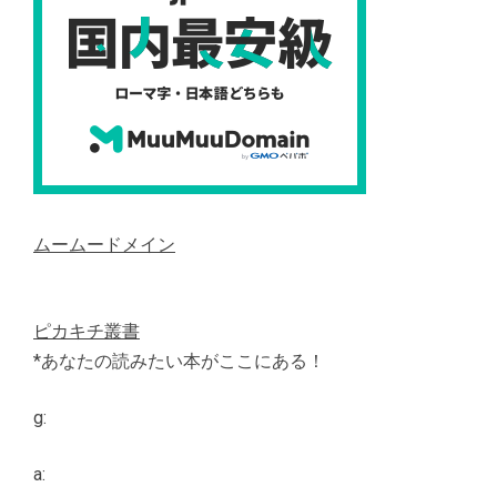
ムームードメイン
ピカキチ叢書
*あなたの読みたい本がここにある！
g:
a: