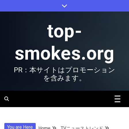
Skip
to
content
top-
smokes.org
PR：本サイトはプロモーション
を含みます。
You are Here
Home
TVニューストレンド