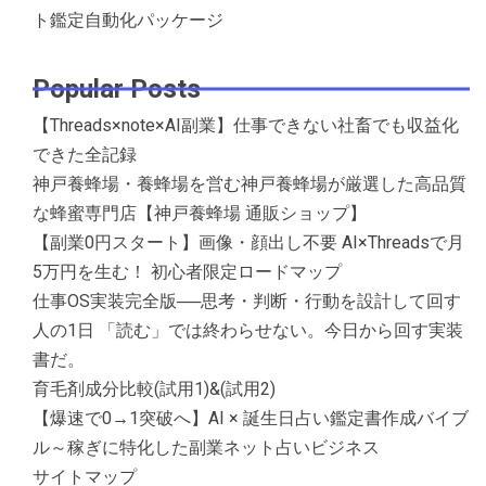
ト鑑定自動化パッケージ
Popular Posts
【Threads×note×AI副業】仕事できない社畜でも収益化
できた全記録
神戸養蜂場・養蜂場を営む神戸養蜂場が厳選した高品質
な蜂蜜専門店【神戸養蜂場 通販ショップ】
【副業0円スタート】画像・顔出し不要 AI×Threadsで月
5万円を生む！ 初心者限定ロードマップ
仕事OS実装完全版──思考・判断・行動を設計して回す
人の1日 「読む」では終わらせない。今日から回す実装
書だ。
育毛剤成分比較(試用1)&(試用2)
【爆速で0→1突破へ】AI × 誕生日占い鑑定書作成バイブ
ル～稼ぎに特化した副業ネット占いビジネス
サイトマップ