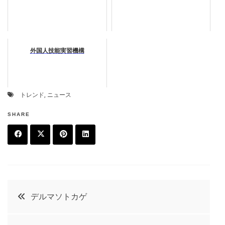
外国人技能実習機構
トレンド
,
ニュース
SHARE
F
T
P
L
a
w
in
in
c
it
t
k
投
デルマソトカゲ
e
t
e
e
稿
b
e
r
d