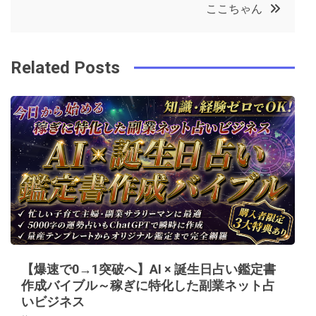
ここちゃん
o
r
e
in
ナ
o
s
ビ
k
t
Related Posts
ゲ
ー
シ
ョ
ン
【爆速で0→1突破へ】AI × 誕生日占い鑑定書
作成バイブル～稼ぎに特化した副業ネット占
いビジネス