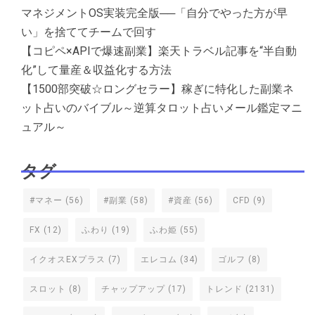
マネジメントOS実装完全版──「自分でやった方が早
い」を捨ててチームで回す
【コピペ×APIで爆速副業】楽天トラベル記事を“半自動
化”して量産＆収益化する方法
【1500部突破☆ロングセラー】稼ぎに特化した副業ネ
ット占いのバイブル～逆算タロット占いメール鑑定マニ
ュアル～
タグ
#マネー
(56)
#副業
(58)
#資産
(56)
CFD
(9)
FX
(12)
ふわり
(19)
ふわ姫
(55)
イクオスEXプラス
(7)
エレコム
(34)
ゴルフ
(8)
スロット
(8)
チャップアップ
(17)
トレンド
(2131)