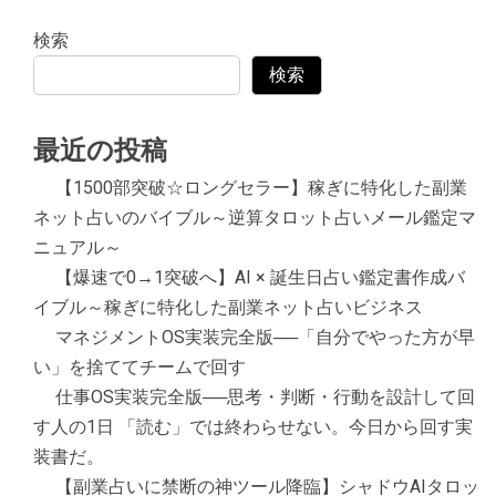
検索
検索
最近の投稿
【1500部突破☆ロングセラー】稼ぎに特化した副業
ネット占いのバイブル～逆算タロット占いメール鑑定マ
ニュアル～
【爆速で0→1突破へ】AI × 誕生日占い鑑定書作成バ
イブル～稼ぎに特化した副業ネット占いビジネス
マネジメントOS実装完全版──「自分でやった方が早
い」を捨ててチームで回す
仕事OS実装完全版──思考・判断・行動を設計して回
す人の1日 「読む」では終わらせない。今日から回す実
装書だ。
【副業占いに禁断の神ツール降臨】シャドウAIタロッ