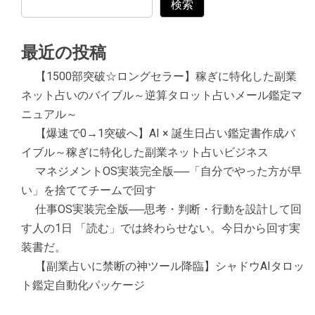
検索
最近の投稿
【1500部突破☆ロングセラー】稼ぎに特化した副業
ネット占いのバイブル～逆算タロット占いメール鑑定マ
ニュアル～
【爆速で0→1突破へ】AI × 誕生日占い鑑定書作成バ
イブル～稼ぎに特化した副業ネット占いビジネス
マネジメントOS実装完全版──「自分でやった方が早
い」を捨ててチームで回す
仕事OS実装完全版──思考・判断・行動を設計して回
す人の1日 「読む」では終わらせない。今日から回す実
装書だ。
【副業占いに禁断の神ツール降臨】シャドウAIタロッ
ト鑑定自動化パッケージ