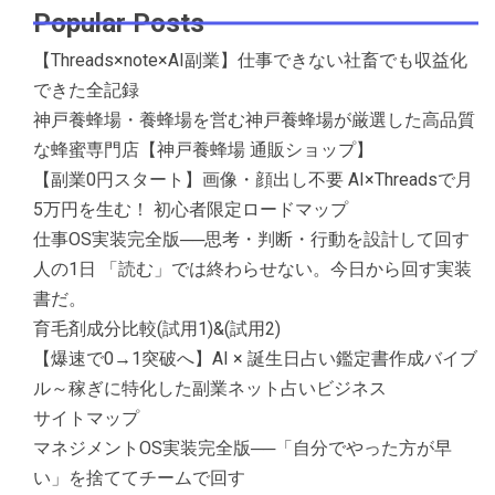
Popular Posts
【Threads×note×AI副業】仕事できない社畜でも収益化
できた全記録
神戸養蜂場・養蜂場を営む神戸養蜂場が厳選した高品質
な蜂蜜専門店【神戸養蜂場 通販ショップ】
【副業0円スタート】画像・顔出し不要 AI×Threadsで月
5万円を生む！ 初心者限定ロードマップ
仕事OS実装完全版──思考・判断・行動を設計して回す
人の1日 「読む」では終わらせない。今日から回す実装
書だ。
育毛剤成分比較(試用1)&(試用2)
【爆速で0→1突破へ】AI × 誕生日占い鑑定書作成バイブ
ル～稼ぎに特化した副業ネット占いビジネス
サイトマップ
マネジメントOS実装完全版──「自分でやった方が早
い」を捨ててチームで回す