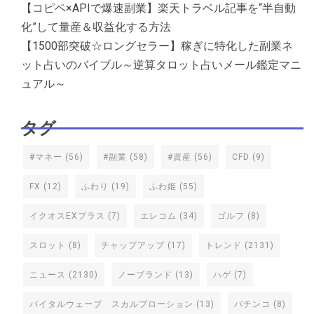
【コピペ×APIで爆速副業】楽天トラベル記事を“半自動
化”して量産＆収益化する方法
【1500部突破☆ロングセラー】稼ぎに特化した副業ネ
ット占いのバイブル～逆算タロット占いメール鑑定マニ
ュアル～
タグ
#マネー
(56)
#副業
(58)
#資産
(56)
CFD
(9)
FX
(12)
ふわり
(19)
ふわ姫
(55)
イクオスEXプラス
(7)
エレコム
(34)
ゴルフ
(8)
スロット
(8)
チャップアップ
(17)
トレンド
(2131)
ニュース
(2130)
ノーブランド
(13)
ハゲ
(7)
バイタルウェーブ スカルプローション
(13)
パチンコ
(8)