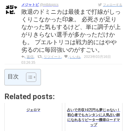
メジャトピ
@mlbtopics
フォローする
敗退のドミニカは最後まで打線がしっ
くりこなかった印象。 必死さが足り
なかった気もするけど、単に調子が上
がりきらない選手が多かっただけか
も。 プエルトリコは戦力的にはやや
劣るのに毎回強いのがすごい。
返信
リツイート
いいね
2023年03月16日
03:26:35
目次
Related posts:
ジェロマ
占いで月収10万円も夢じゃない！
初心者でもカンタンに人気占い師
になれるリピーター獲得ロードマ
ップ