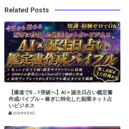
ビ
k
t
Related Posts
ゲ
ー
シ
ョ
ン
【爆速で0→1突破へ】AI × 誕生日占い鑑定書
作成バイブル～稼ぎに特化した副業ネット占
いビジネス
2026年8月4日