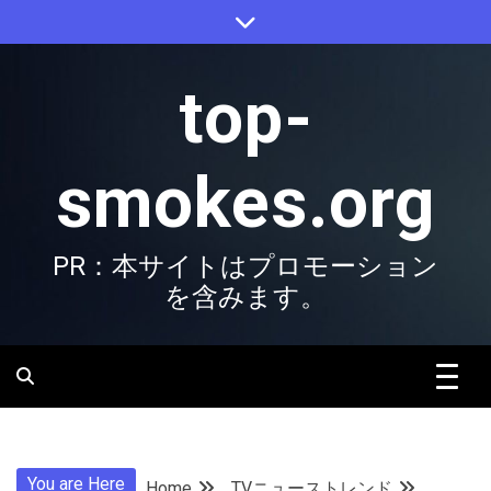
Skip
to
content
top-
smokes.org
PR：本サイトはプロモーション
を含みます。
You are Here
Home
TVニューストレンド