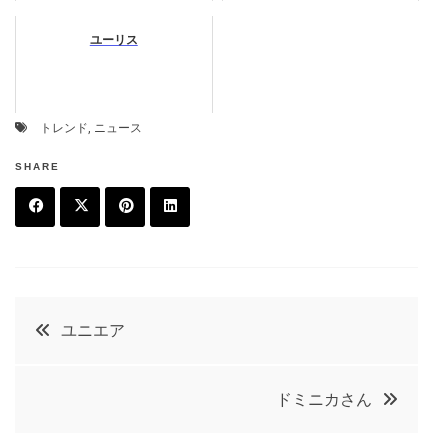
ユーリス
トレンド
,
ニュース
SHARE
F
T
P
L
a
w
in
in
c
it
t
k
投
ユニエア
e
t
e
e
稿
b
e
r
d
ドミニカさん
o
r
e
in
ナ
o
s