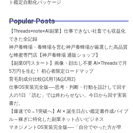
ト鑑定自動化パッケージ
Popular Posts
【Threads×note×AI副業】仕事できない社畜でも収益化
できた全記録
神戸養蜂場・養蜂場を営む神戸養蜂場が厳選した高品質
な蜂蜜専門店【神戸養蜂場 通販ショップ】
【副業0円スタート】画像・顔出し不要 AI×Threadsで月
5万円を生む！ 初心者限定ロードマップ
育毛剤成分比較(試用1)&(試用2)
仕事OS実装完全版──思考・判断・行動を設計して回す
人の1日 「読む」では終わらせない。今日から回す実装
書だ。
【爆速で0→1突破へ】AI × 誕生日占い鑑定書作成バイブ
ル～稼ぎに特化した副業ネット占いビジネス
マネジメントOS実装完全版──「自分でやった方が早