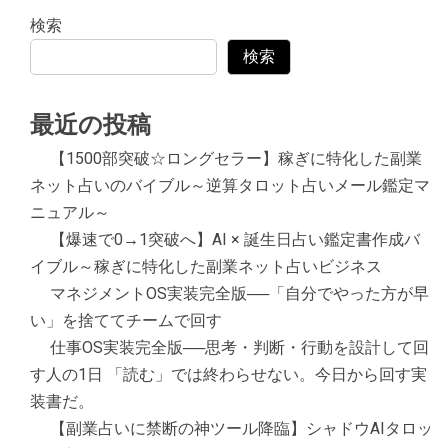
検索
検索
最近の投稿
【1500部突破☆ロングセラー】稼ぎに特化した副業
ネット占いのバイブル～逆算タロット占いメール鑑定マ
ニュアル～
【爆速で0→1突破へ】AI × 誕生日占い鑑定書作成バ
イブル～稼ぎに特化した副業ネット占いビジネス
マネジメントOS実装完全版──「自分でやった方が早
い」を捨ててチームで回す
仕事OS実装完全版──思考・判断・行動を設計して回
す人の1日 「読む」では終わらせない。今日から回す実
装書だ。
【副業占いに禁断の神ツール降臨】シャドウAIタロッ