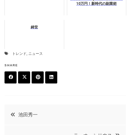
10万円！新時代の副業術
綺世
トレンド
,
ニュース
SHARE
F
T
P
L
a
w
in
in
c
it
t
k
投
池田秀一
e
t
e
e
稿
b
e
r
d