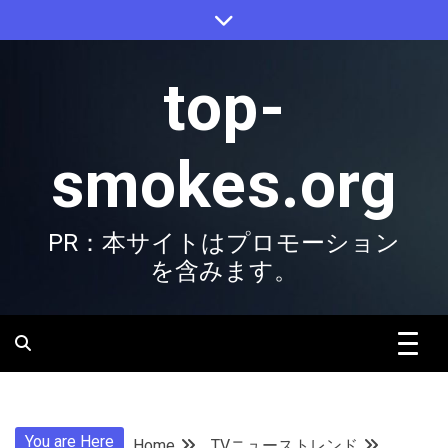
Skip
to
content
top-
smokes.org
PR：本サイトはプロモーション
を含みます。
You are Here
Home
TVニューストレンド