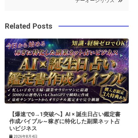
テーオーシリウス
o
r
e
in
ナ
o
s
ビ
k
t
Related Posts
ゲ
ー
シ
ョ
ン
【爆速で0→1突破へ】AI × 誕生日占い鑑定書
作成バイブル～稼ぎに特化した副業ネット占
いビジネス
2026年8月4日