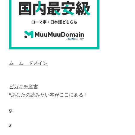
ムームードメイン
ピカキチ叢書
*あなたの読みたい本がここにある！
g:
a: