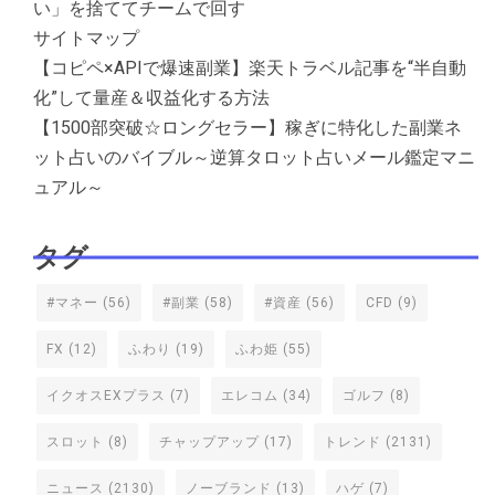
い」を捨ててチームで回す
サイトマップ
【コピペ×APIで爆速副業】楽天トラベル記事を“半自動
化”して量産＆収益化する方法
【1500部突破☆ロングセラー】稼ぎに特化した副業ネ
ット占いのバイブル～逆算タロット占いメール鑑定マニ
ュアル～
タグ
#マネー
(56)
#副業
(58)
#資産
(56)
CFD
(9)
FX
(12)
ふわり
(19)
ふわ姫
(55)
イクオスEXプラス
(7)
エレコム
(34)
ゴルフ
(8)
スロット
(8)
チャップアップ
(17)
トレンド
(2131)
ニュース
(2130)
ノーブランド
(13)
ハゲ
(7)