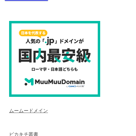
ムームードメイン
ピカキチ叢書