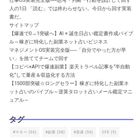
仕事OS実装完全版──思考・判断・行動を設計して回す
人の1日 「読む」では終わらせない。今日から回す実装
書だ。
サイトマップ
【爆速で0→1突破へ】AI × 誕生日占い鑑定書作成バイブ
ル～稼ぎに特化した副業ネット占いビジネス
マネジメントOS実装完全版──「自分でやった方が早
い」を捨ててチームで回す
【コピペ×APIで爆速副業】楽天トラベル記事を“半自動
化”して量産＆収益化する方法
【1500部突破☆ロングセラー】稼ぎに特化した副業ネ
ット占いのバイブル～逆算タロット占いメール鑑定マニ
ュアル～
タグ
#マネー
(56)
#副業
(58)
#資産
(56)
CFD
(9)