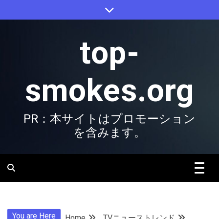
Skip
to
content
top-
smokes.org
PR：本サイトはプロモーション
を含みます。
You are Here
Home
TVニューストレンド