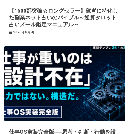
【1500部突破☆ロングセラー】稼ぎに特化し
た副業ネット占いのバイブル～逆算タロット
占いメール鑑定マニュアル～
2026年8月4日
仕事OS実装完全版──思考・判断・行動を設