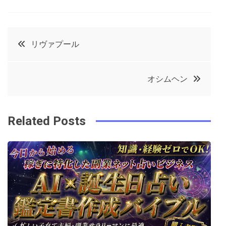
a
w
in
in
c
it
t
k
投
リヴァプール
e
t
e
e
稿
b
e
r
d
オシムヘン
o
r
e
in
ナ
o
s
ビ
k
t
Related Posts
ゲ
ー
シ