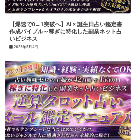
ョ
ン
【爆速で0→1突破へ】AI × 誕生日占い鑑定書
作成バイブル～稼ぎに特化した副業ネット占
いビジネス
2026年8月4日