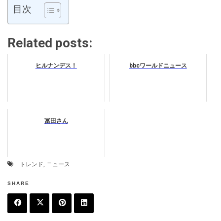
目次
Related posts:
ヒルナンデス！
bbcワールドニュース
冨田さん
トレンド
,
ニュース
SHARE
F
T
P
L