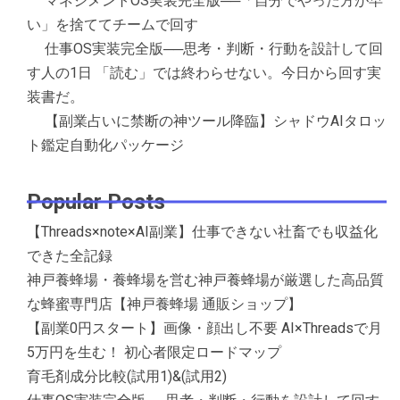
マネジメントOS実装完全版──「自分でやった方が早
い」を捨ててチームで回す
仕事OS実装完全版──思考・判断・行動を設計して回
す人の1日 「読む」では終わらせない。今日から回す実
装書だ。
【副業占いに禁断の神ツール降臨】シャドウAIタロッ
ト鑑定自動化パッケージ
Popular Posts
【Threads×note×AI副業】仕事できない社畜でも収益化
できた全記録
神戸養蜂場・養蜂場を営む神戸養蜂場が厳選した高品質
な蜂蜜専門店【神戸養蜂場 通販ショップ】
【副業0円スタート】画像・顔出し不要 AI×Threadsで月
5万円を生む！ 初心者限定ロードマップ
育毛剤成分比較(試用1)&(試用2)