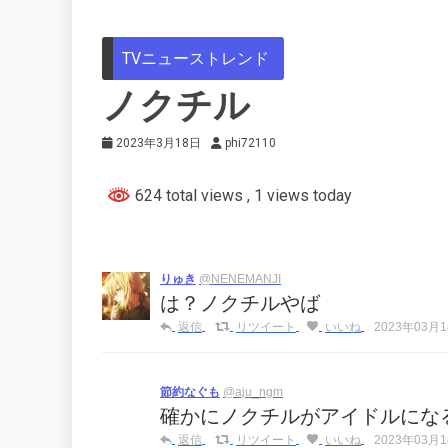
TVニューストレンド
ノクチル
2023年3月18日
phi72110
624 total views
, 1 views today
りゅき
@NENEMANJI
は？ノクチルやば
返信
リツイート
いいね
2023年03月18
節約なぐも
@aju_ngm
確かにノクチルがアイドルにな
返信
リツイート
いいね
2023年03月18