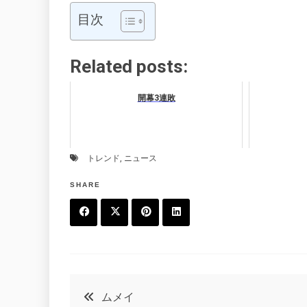
目次
Related posts:
開幕3連敗
トレンド
,
ニュース
SHARE
F
T
P
L
a
w
in
in
c
it
t
k
投
ムメイ
e
t
e
e