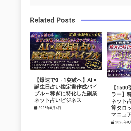
稿
b
e
r
d
Related Posts
o
r
e
in
ナ
o
s
ビ
k
t
ゲ
ー
【爆速で0→1突破へ】AI ×
シ
誕生日占い鑑定書作成バイ
【150
ブル～稼ぎに特化した副業
ラー】
ネット占いビジネス
ネット
ョ
算タロ
2026年8月4日
マニュ
ン
2026年8