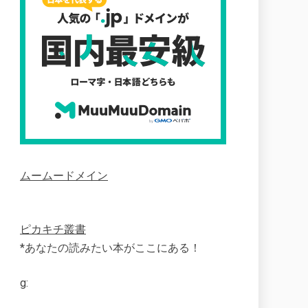
ムームードメイン
ピカキチ叢書
*あなたの読みたい本がここにある！
g: