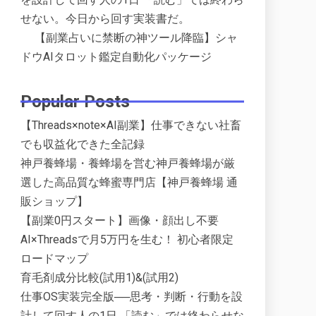
せない。今日から回す実装書だ。
【副業占いに禁断の神ツール降臨】シャ
ドウAIタロット鑑定自動化パッケージ
Popular Posts
【Threads×note×AI副業】仕事できない社畜
でも収益化できた全記録
神戸養蜂場・養蜂場を営む神戸養蜂場が厳
選した高品質な蜂蜜専門店【神戸養蜂場 通
販ショップ】
【副業0円スタート】画像・顔出し不要
AI×Threadsで月5万円を生む！ 初心者限定
ロードマップ
育毛剤成分比較(試用1)&(試用2)
仕事OS実装完全版──思考・判断・行動を設
計して回す人の1日 「読む」では終わらせな