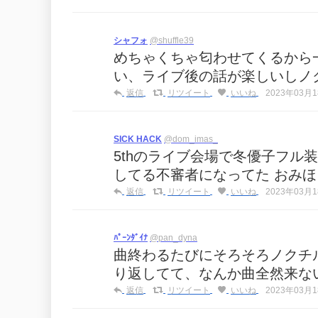
シャフォ
@shuffle39
めちゃくちゃ匂わせてくるから
い、ライブ後の話が楽しいしノ
返信
リツイート
いいね
2023年03月18
SICK HACK
@dom_imas_
5thのライブ会場で冬優子フル
してる不審者になってた おみ
返信
リツイート
いいね
2023年03月18
ﾊﾟｰﾝﾀﾞｲﾅ
@pan_dyna
曲終わるたびにそろそろノクチ
り返してて、なんか曲全然来な
返信
リツイート
いいね
2023年03月18