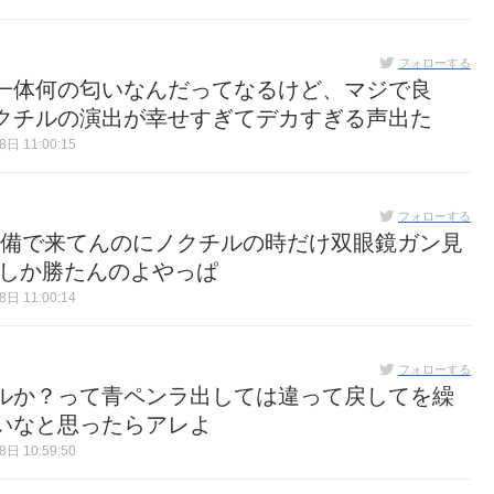
フォローする
一体何の匂いなんだってなるけど、マジで良
クチルの演出が幸せすぎてデカすぎる声出た
日 11:00:15
フォローする
装備で来てんのにノクチルの時だけ双眼鏡ガン見
ほしか勝たんのよやっぱ
日 11:00:14
フォローする
ルか？って青ペンラ出しては違って戻してを繰
いなと思ったらアレよ
日 10:59:50