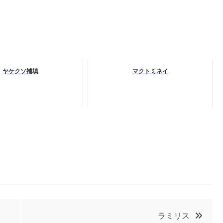
ヤケクソ補填
マクトミネイ
ラミリス