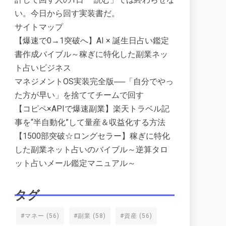
い。今日から回す実装書だ。
サイトマップ
【爆速で0→1突破へ】AI × 誕生日占い鑑定
書作成バイブル～稼ぎに特化した副業ネッ
ト占いビジネス
マネジメントOS実装完全版──「自分でやっ
た方が早い」を捨ててチームで回す
【コピペ×APIで爆速副業】楽天トラベル記
事を“半自動化”して量産＆収益化する方法
【1500部突破☆ロングセラー】稼ぎに特化
した副業ネット占いのバイブル～逆算タロ
ット占いメール鑑定マニュアル～
タグ
#マネー
(56)
#副業
(58)
#資産
(56)