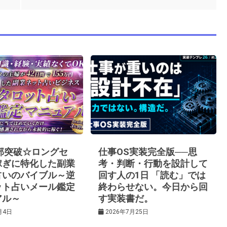
0部突破☆ロングセ
仕事OS実装完全版──思
稼ぎに特化した副業
考・判断・行動を設計して
占いのバイブル～逆
回す人の1日 「読む」では
ット占いメール鑑定
終わらせない。今日から回
アル～
す実装書だ。
月4日
2026年7月25日