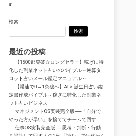
a:
検索
検索
最近の投稿
【1500部突破☆ロングセラー】稼ぎに特
化した副業ネット占いのバイブル～逆算タ
ロット占いメール鑑定マニュアル～
【爆速で0→1突破へ】AI × 誕生日占い鑑
定書作成バイブル～稼ぎに特化した副業ネ
ット占いビジネス
マネジメントOS実装完全版──「自分で
やった方が早い」を捨ててチームで回す
仕事OS実装完全版──思考・判断・行動
を設計して回す人の1日 「読む」では終わら