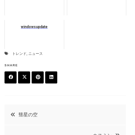
windowsupdate
トレンド
,
ニュース
SHARE
F
T
P
L
a
w
in
in
c
it
t
k
投
彗星の空
e
t
e
e
稿
b
e
r
d