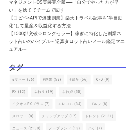
マネジメントOS実装完全版──「自分でやった方が早
い」を捨ててチームで回す
【コピペ×APIで爆速副業】楽天トラベル記事を“半自動
化”して量産＆収益化する方法
【1500部突破☆ロングセラー】稼ぎに特化した副業ネ
ット占いのバイブル～逆算タロット占いメール鑑定マニ
ュアル～
タグ
#マネー
(56)
#副業
(58)
#資産
(56)
CFD
(9)
FX
(12)
ふわり
(19)
ふわ姫
(55)
イクオスEXプラス
(7)
エレコム
(34)
ゴルフ
(8)
スロット
(8)
チャップアップ
(17)
トレンド
(2131)
ニュース
(2130)
ノーブランド
(13)
ハゲ
(7)