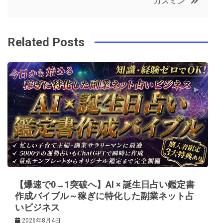
カスミン
o
r
e
in
ナ
o
s
ビ
k
t
Related Posts
ゲ
ー
シ
ョ
ン
【爆速で0→1突破へ】AI × 誕生日占い鑑定書
作成バイブル～稼ぎに特化した副業ネット占
いビジネス
2026年8月4日