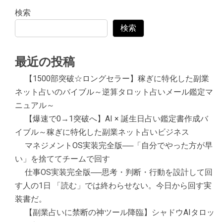
検索
検索
最近の投稿
【1500部突破☆ロングセラー】稼ぎに特化した副業
ネット占いのバイブル～逆算タロット占いメール鑑定マ
ニュアル～
【爆速で0→1突破へ】AI × 誕生日占い鑑定書作成バ
イブル～稼ぎに特化した副業ネット占いビジネス
マネジメントOS実装完全版──「自分でやった方が早
い」を捨ててチームで回す
仕事OS実装完全版──思考・判断・行動を設計して回
す人の1日 「読む」では終わらせない。今日から回す実
装書だ。
【副業占いに禁断の神ツール降臨】シャドウAIタロッ