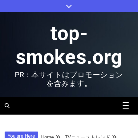
Skip
to
content
top-
smokes.org
PR：本サイトはプロモーション
を含みます。
You are Here
Home
TVニューストレンド