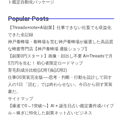
ト鑑定自動化パッケージ
Popular Posts
【Threads×note×AI副業】仕事できない社畜でも収益化
できた全記録
神戸養蜂場・養蜂場を営む神戸養蜂場が厳選した高品質
な蜂蜜専門店【神戸養蜂場 通販ショップ】
【副業0円スタート】画像・顔出し不要 AI×Threadsで月
5万円を生む！ 初心者限定ロードマップ
育毛剤成分比較(試用1)&(試用2)
仕事OS実装完全版──思考・判断・行動を設計して回す
人の1日 「読む」では終わらせない。今日から回す実装
書だ。
サイトマップ
【爆速で0→1突破へ】AI × 誕生日占い鑑定書作成バイブ
ル～稼ぎに特化した副業ネット占いビジネス