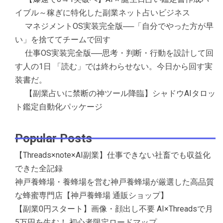
イブル～稼ぎに特化した副業ネット占いビジネス
マネジメントOS実装完全版──「自分でやった方が早
い」を捨ててチームで回す
仕事OS実装完全版──思考・判断・行動を設計して回
す人の1日 「読む」では終わらせない。今日から回す実
装書だ。
【副業占いに禁断の神ツール降臨】シャドウAIタロッ
ト鑑定自動化パッケージ
Popular Posts
【Threads×note×AI副業】仕事できない社畜でも収益化
できた全記録
神戸養蜂場・養蜂場を営む神戸養蜂場が厳選した高品質
な蜂蜜専門店【神戸養蜂場 通販ショップ】
【副業0円スタート】画像・顔出し不要 AI×Threadsで月
5万円を生む！ 初心者限定ロードマップ