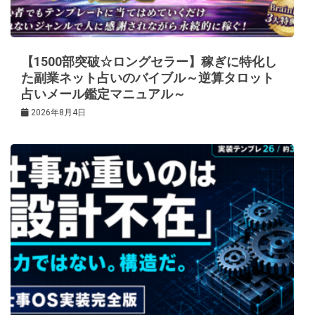
【1500部突破☆ロングセラー】稼ぎに特化し
た副業ネット占いのバイブル～逆算タロット
占いメール鑑定マニュアル～
2026年8月4日