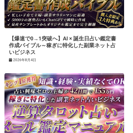
シ
ョ
ン
【爆速で0→1突破へ】AI × 誕生日占い鑑定書
作成バイブル～稼ぎに特化した副業ネット占
いビジネス
2026年8月4日