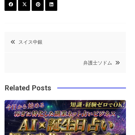
F
T
P
L
a
w
in
in
c
it
t
k
投
スイス中銀
e
t
e
e
稿
b
e
r
d
弁護士ソドム
o
r
e
in
ナ
o
s
ビ
k
t
Related Posts
ゲ
ー