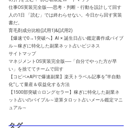
仕事OS実装完全版──思考・判断・行動を設計して回す
人の1日 「読む」では終わらせない。今日から回す実装
書だ。
育毛剤成分比較(試用1)&(試用2)
【爆速で0→1突破へ】AI × 誕生日占い鑑定書作成バイブ
ル～稼ぎに特化した副業ネット占いビジネス
サイトマップ
マネジメントOS実装完全版──「自分でやった方が早
い」を捨ててチームで回す
【コピペ×APIで爆速副業】楽天トラベル記事を“半自動
化”して量産＆収益化する方法
【1500部突破☆ロングセラー】稼ぎに特化した副業ネ
ット占いのバイブル～逆算タロット占いメール鑑定マニ
ュアル～
タグ