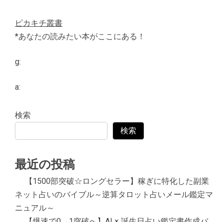
ピカキチ叢書
*あなたの読みたい本がここにある！
g:
a:
検索
検索
最近の投稿
【1500部突破☆ロングセラー】稼ぎに特化した副業
ネット占いのバイブル～逆算タロット占いメール鑑定マ
ニュアル～
【爆速で0→1突破へ】AI × 誕生日占い鑑定書作成バ