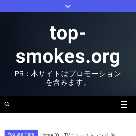
Skip
to
content
top-
smokes.org
PR：本サイトはプロモーション
を含みます。
You are Here
Home
TVニューストレンド