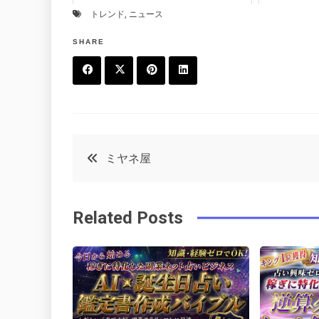
トレンド
,
ニュース
SHARE
F
T
P
L
a
w
in
in
c
it
t
k
投
ミヤネ屋
e
t
e
e
稿
b
e
r
d
Related Posts
o
r
e
in
ナ
o
s
ビ
k
t
ゲ