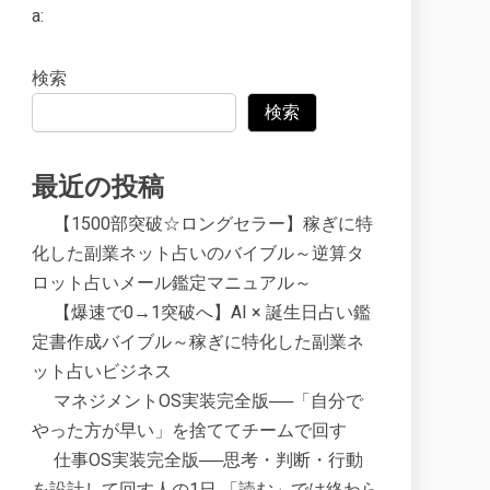
a:
検索
検索
最近の投稿
【1500部突破☆ロングセラー】稼ぎに特
化した副業ネット占いのバイブル～逆算タ
ロット占いメール鑑定マニュアル～
【爆速で0→1突破へ】AI × 誕生日占い鑑
定書作成バイブル～稼ぎに特化した副業ネ
ット占いビジネス
マネジメントOS実装完全版──「自分で
やった方が早い」を捨ててチームで回す
仕事OS実装完全版──思考・判断・行動
を設計して回す人の1日 「読む」では終わら