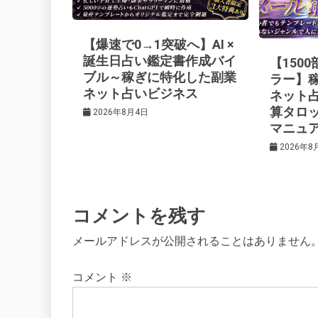
ー
【爆速で0→1突破へ】AI ×
シ
誕生日占い鑑定書作成バイ
【150
ブル～稼ぎに特化した副業
ラー】
ネット占いビジネス
ネット
ョ
算タロ
2026年8月4日
マニュ
ン
2026年8
コメントを残す
メールアドレスが公開されることはありません
コメント
※