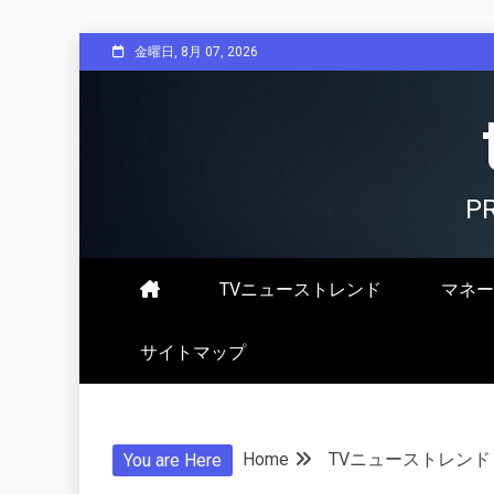
Skip
金曜日, 8月 07, 2026
to
content
P
TVニューストレンド
マネー
サイトマップ
Home
TVニューストレンド
You are Here