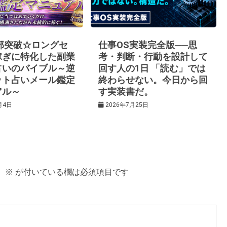
0部突破☆ロングセ
仕事OS実装完全版──思
稼ぎに特化した副業
考・判断・行動を設計して
占いのバイブル～逆
回す人の1日 「読む」では
ット占いメール鑑定
終わらせない。今日から回
アル～
す実装書だ。
月4日
2026年7月25日
。
※
が付いている欄は必須項目です