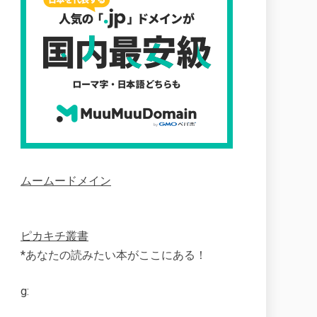
ムームードメイン
ピカキチ叢書
*あなたの読みたい本がここにある！
g: