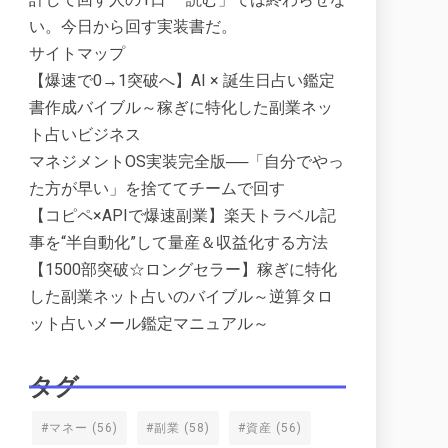
い。今日から回す実装書だ。
サイトマップ
【爆速で0→1突破へ】AI × 誕生日占い鑑定
書作成バイブル～稼ぎに特化した副業ネッ
ト占いビジネス
マネジメントOS実装完全版──「自分でやっ
た方が早い」を捨ててチームで回す
【コピペ×APIで爆速副業】楽天トラベル記
事を“半自動化”して量産＆収益化する方法
【1500部突破☆ロングセラー】稼ぎに特化
した副業ネット占いのバイブル～逆算タロ
ット占いメール鑑定マニュアル～
タグ
#マネー
(56)
#副業
(58)
#資産
(56)