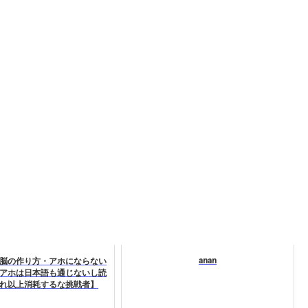
anan
脳の作り方・アホにならない
アホは日本語も通じないし読
れ以上消耗するな挑戦者】