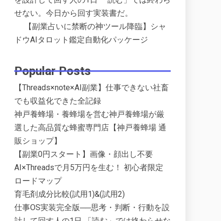
せない。今日から回す実装書だ。
【副業占いに禁断の神ツール降臨】シャ
ドウAIタロット鑑定自動化パッケージ
Popular Posts
【Threads×note×AI副業】仕事できない社畜
でも収益化できた全記録
神戸養蜂場・養蜂場を営む神戸養蜂場が厳
選した高品質な蜂蜜専門店【神戸養蜂場 通
販ショップ】
【副業0円スタート】画像・顔出し不要
AI×Threadsで月5万円を生む！ 初心者限定
ロードマップ
育毛剤成分比較(試用1)&(試用2)
仕事OS実装完全版──思考・判断・行動を設
計して回す人の1日 「読む」では終わらせな