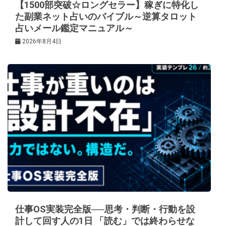
【1500部突破☆ロングセラー】稼ぎに特化し
た副業ネット占いのバイブル～逆算タロット
占いメール鑑定マニュアル～
2026年8月4日
仕事OS実装完全版──思考・判断・行動を設
計して回す人の1日 「読む」では終わらせな