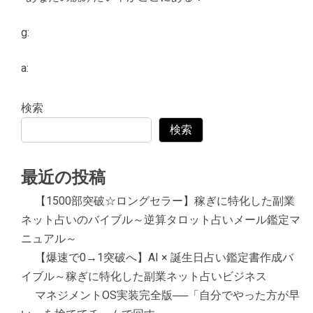
g:
a:
検索
検索
最近の投稿
【1500部突破☆ロングセラー】稼ぎに特化した副業
ネット占いのバイブル～逆算タロット占いメール鑑定マ
ニュアル～
【爆速で0→1突破へ】AI × 誕生日占い鑑定書作成バ
イブル～稼ぎに特化した副業ネット占いビジネス
マネジメントOS実装完全版──「自分でやった方が早