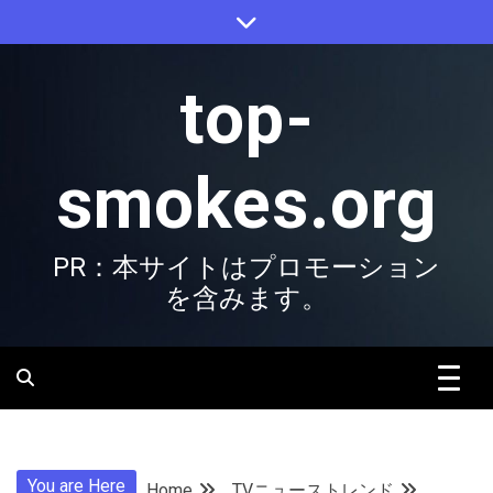
Skip
to
content
top-
smokes.org
PR：本サイトはプロモーション
を含みます。
You are Here
Home
TVニューストレンド