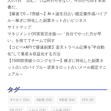
人の1日 「読む」では終わらせない。今日から回す実装
書だ。
【爆速で0→1突破へ】AI × 誕生日占い鑑定書作成バイブ
ル～稼ぎに特化した副業ネット占いビジネス
サイトマップ
マネジメントOS実装完全版──「自分でやった方が早
い」を捨ててチームで回す
【コピペ×APIで爆速副業】楽天トラベル記事を“半自動
化”して量産＆収益化する方法
【1500部突破☆ロングセラー】稼ぎに特化した副業ネ
ット占いのバイブル～逆算タロット占いメール鑑定マニ
ュアル～
タグ
#マネー
(56)
#副業
(58)
#資産
(56)
CFD
(9)
FX
(12)
ふわり
(19)
ふわ姫
(55)