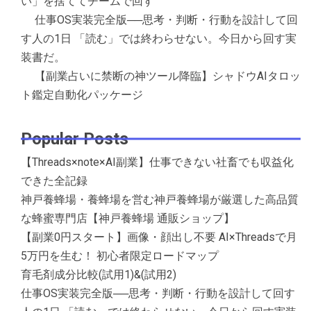
い」を捨ててチームで回す
仕事OS実装完全版──思考・判断・行動を設計して回
す人の1日 「読む」では終わらせない。今日から回す実
装書だ。
【副業占いに禁断の神ツール降臨】シャドウAIタロッ
ト鑑定自動化パッケージ
Popular Posts
【Threads×note×AI副業】仕事できない社畜でも収益化
できた全記録
神戸養蜂場・養蜂場を営む神戸養蜂場が厳選した高品質
な蜂蜜専門店【神戸養蜂場 通販ショップ】
【副業0円スタート】画像・顔出し不要 AI×Threadsで月
5万円を生む！ 初心者限定ロードマップ
育毛剤成分比較(試用1)&(試用2)
仕事OS実装完全版──思考・判断・行動を設計して回す