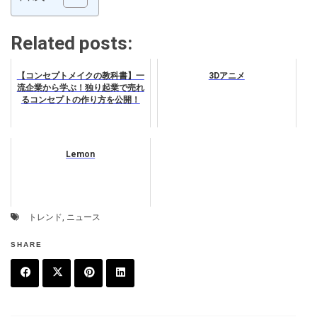
Related posts:
【コンセプトメイクの教科書】一
3Dアニメ
流企業から学ぶ！独り起業で売れ
るコンセプトの作り方を公開！
Lemon
トレンド
,
ニュース
SHARE
F
T
P
L