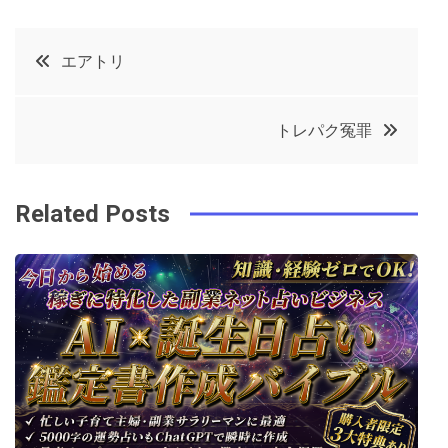
a
w
in
in
c
it
t
k
投
エアトリ
e
t
e
e
稿
b
e
r
d
トレパク冤罪
o
r
e
in
ナ
o
s
ビ
k
t
Related Posts
ゲ
ー
シ
ョ