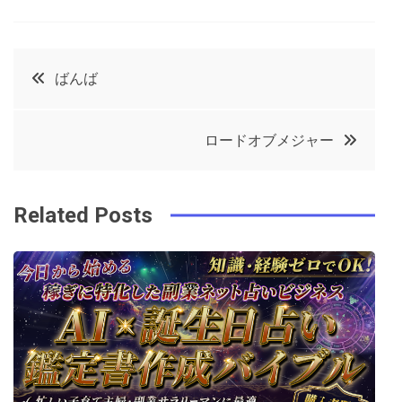
a
w
in
in
c
it
t
k
投
ばんば
e
t
e
e
稿
b
e
r
d
ロードオブメジャー
o
r
e
in
ナ
o
s
ビ
k
t
Related Posts
ゲ
ー
シ