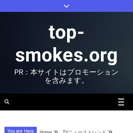
Skip
to
content
top-
smokes.org
PR：本サイトはプロモーション
を含みます。
You are Here
Home
TVニューストレンド