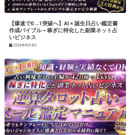
ョ
ン
【爆速で0→1突破へ】AI × 誕生日占い鑑定書
作成バイブル～稼ぎに特化した副業ネット占
いビジネス
2026年8月4日