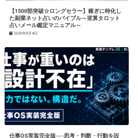
【1500部突破☆ロングセラー】稼ぎに特化し
た副業ネット占いのバイブル～逆算タロット
占いメール鑑定マニュアル～
2026年8月4日
仕事OS実装完全版──思考・判断・行動を設