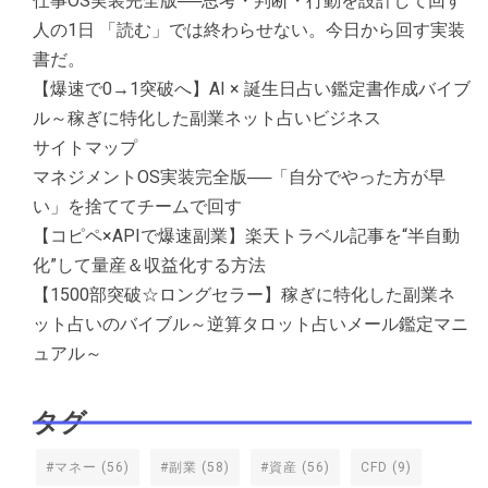
仕事OS実装完全版──思考・判断・行動を設計して回す
人の1日 「読む」では終わらせない。今日から回す実装
書だ。
【爆速で0→1突破へ】AI × 誕生日占い鑑定書作成バイブ
ル～稼ぎに特化した副業ネット占いビジネス
サイトマップ
マネジメントOS実装完全版──「自分でやった方が早
い」を捨ててチームで回す
【コピペ×APIで爆速副業】楽天トラベル記事を“半自動
化”して量産＆収益化する方法
【1500部突破☆ロングセラー】稼ぎに特化した副業ネ
ット占いのバイブル～逆算タロット占いメール鑑定マニ
ュアル～
タグ
#マネー
(56)
#副業
(58)
#資産
(56)
CFD
(9)