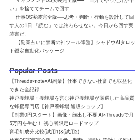
マネジメントOS実装完全版──「自分でやった方が早
い」を捨ててチームで回す
仕事OS実装完全版──思考・判断・行動を設計して回
す人の1日 「読む」では終わらせない。今日から回す実
装書だ。
【副業占いに禁断の神ツール降臨】シャドウAIタロッ
ト鑑定自動化パッケージ
Popular Posts
【Threads×note×AI副業】仕事できない社畜でも収益化
できた全記録
神戸養蜂場・養蜂場を営む神戸養蜂場が厳選した高品質
な蜂蜜専門店【神戸養蜂場 通販ショップ】
【副業0円スタート】画像・顔出し不要 AI×Threadsで月
5万円を生む！ 初心者限定ロードマップ
育毛剤成分比較(試用1)&(試用2)