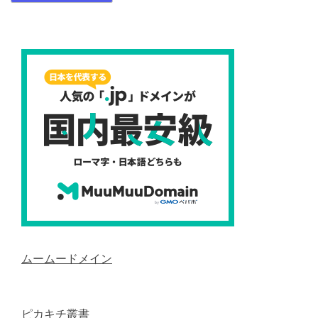
ムームードメイン
ピカキチ叢書