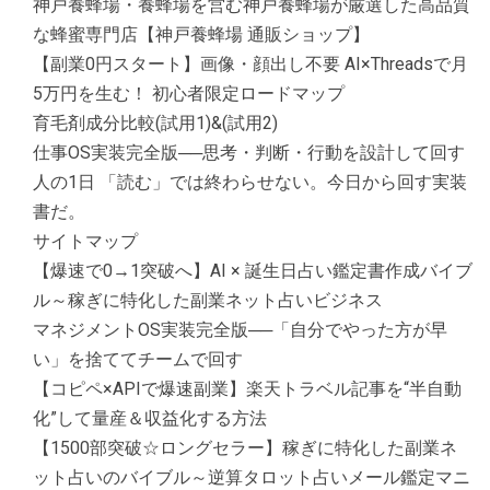
神戸養蜂場・養蜂場を営む神戸養蜂場が厳選した高品質
な蜂蜜専門店【神戸養蜂場 通販ショップ】
【副業0円スタート】画像・顔出し不要 AI×Threadsで月
5万円を生む！ 初心者限定ロードマップ
育毛剤成分比較(試用1)&(試用2)
仕事OS実装完全版──思考・判断・行動を設計して回す
人の1日 「読む」では終わらせない。今日から回す実装
書だ。
サイトマップ
【爆速で0→1突破へ】AI × 誕生日占い鑑定書作成バイブ
ル～稼ぎに特化した副業ネット占いビジネス
マネジメントOS実装完全版──「自分でやった方が早
い」を捨ててチームで回す
【コピペ×APIで爆速副業】楽天トラベル記事を“半自動
化”して量産＆収益化する方法
【1500部突破☆ロングセラー】稼ぎに特化した副業ネ
ット占いのバイブル～逆算タロット占いメール鑑定マニ