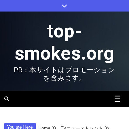
Skip
to
content
top-
smokes.org
PR：本サイトはプロモーション
を含みます。
You are Here
Home
TVニューストレンド