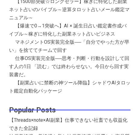
【1500部突破☆ロングセラー】稼ぎに特化した副業
ネット占いのバイブル～逆算タロット占いメール鑑定マ
ニュアル～
【爆速で0→1突破へ】AI × 誕生日占い鑑定書作成バ
イブル～稼ぎに特化した副業ネット占いビジネス
マネジメントOS実装完全版──「自分でやった方が早
い」を捨ててチームで回す
仕事OS実装完全版──思考・判断・行動を設計して回
す人の1日 「読む」では終わらせない。今日から回す実
装書だ。
【副業占いに禁断の神ツール降臨】シャドウAIタロッ
ト鑑定自動化パッケージ
Popular Posts
【Threads×note×AI副業】仕事できない社畜でも収益化
できた全記録