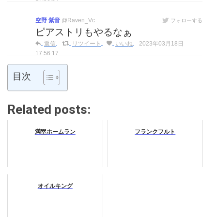
空野 紫音
@Raven_Vc
フォローする
ピアストリもやるなぁ
返信
リツイート
いいね
2023年03月18日
17:56:17
目次
Related posts:
満塁ホームラン
フランクフルト
オイルキング