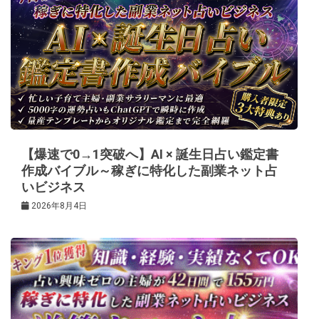
ー
シ
ョ
ン
【爆速で0→1突破へ】AI × 誕生日占い鑑定書
作成バイブル～稼ぎに特化した副業ネット占
いビジネス
2026年8月4日