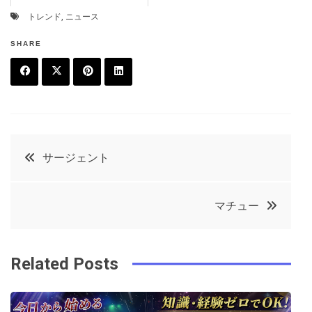
トレンド
,
ニュース
SHARE
F
T
P
L
a
w
in
in
c
it
t
k
投
サージェント
e
t
e
e
稿
b
e
r
d
マチュー
o
r
e
in
ナ
o
s
ビ
k
t
Related Posts
ゲ