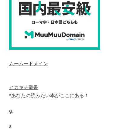
ムームードメイン
ピカキチ叢書
*あなたの読みたい本がここにある！
g:
a: