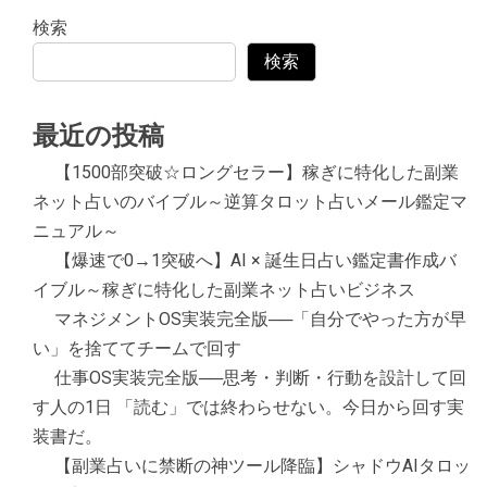
検索
検索
最近の投稿
【1500部突破☆ロングセラー】稼ぎに特化した副業
ネット占いのバイブル～逆算タロット占いメール鑑定マ
ニュアル～
【爆速で0→1突破へ】AI × 誕生日占い鑑定書作成バ
イブル～稼ぎに特化した副業ネット占いビジネス
マネジメントOS実装完全版──「自分でやった方が早
い」を捨ててチームで回す
仕事OS実装完全版──思考・判断・行動を設計して回
す人の1日 「読む」では終わらせない。今日から回す実
装書だ。
【副業占いに禁断の神ツール降臨】シャドウAIタロッ