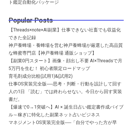
ト鑑定自動化パッケージ
Popular Posts
【Threads×note×AI副業】仕事できない社畜でも収益化
できた全記録
神戸養蜂場・養蜂場を営む神戸養蜂場が厳選した高品質
な蜂蜜専門店【神戸養蜂場 通販ショップ】
【副業0円スタート】画像・顔出し不要 AI×Threadsで月
5万円を生む！ 初心者限定ロードマップ
育毛剤成分比較(試用1)&(試用2)
仕事OS実装完全版──思考・判断・行動を設計して回す
人の1日 「読む」では終わらせない。今日から回す実装
書だ。
【爆速で0→1突破へ】AI × 誕生日占い鑑定書作成バイブ
ル～稼ぎに特化した副業ネット占いビジネス
マネジメントOS実装完全版──「自分でやった方が早