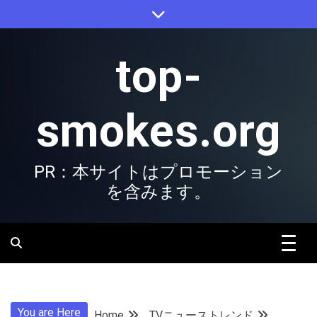
Skip
to
content
top-
smokes.org
PR：本サイトはプロモーション
を含みます。
You are Here
Home
TVニューストレンド