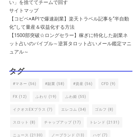
い」を捨ててチームで回す
サイトマップ
【コピペ×APIで爆速副業】楽天トラベル記事を“半自動
化”して量産＆収益化する方法
【1500部突破☆ロングセラー】稼ぎに特化した副業ネ
ット占いのバイブル～逆算タロット占いメール鑑定マニ
ュアル～
タグ
#マネー
(56)
#副業
(58)
#資産
(56)
CFD
(9)
FX
(12)
ふわり
(19)
ふわ姫
(55)
イクオスEXプラス
(7)
エレコム
(34)
ゴルフ
(8)
スロット
(8)
チャップアップ
(17)
トレンド
(2131)
ニュース
(2130)
ノーブランド
(13)
ハゲ
(7)