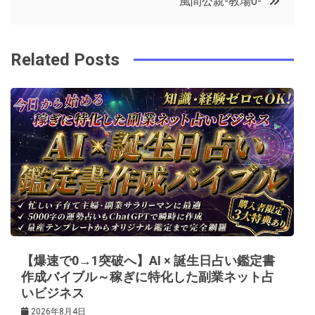
風間公親-教場0-
o
r
e
in
ナ
o
s
ビ
k
t
Related Posts
ゲ
ー
シ
ョ
ン
【爆速で0→1突破へ】AI × 誕生日占い鑑定書
作成バイブル～稼ぎに特化した副業ネット占
いビジネス
2026年8月4日