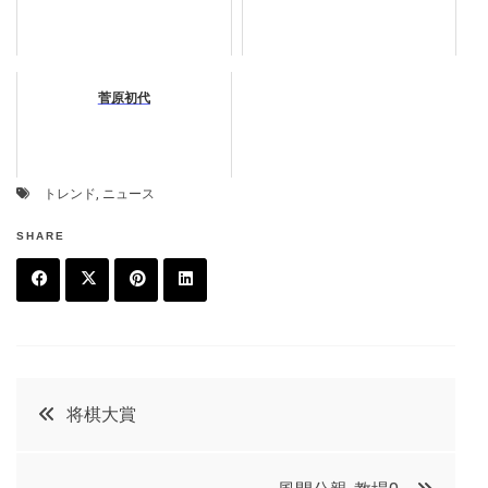
菅原初代
トレンド
,
ニュース
SHARE
F
T
P
L
a
w
in
in
c
it
t
k
投
将棋大賞
e
t
e
e
稿
b
e
r
d