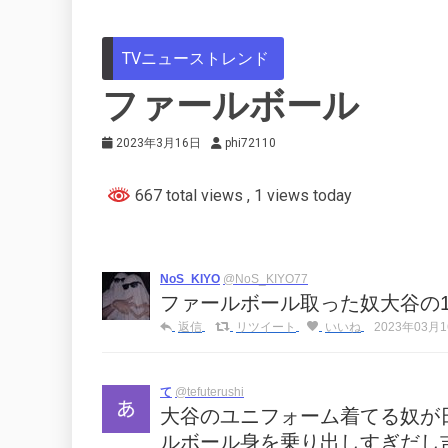
TVニューストレンド
ファールボール
2023年3月16日
phi72110
667 total views
, 1 views today
NoS_KIYO
@NoS_KIYO77
ファールボール取った奴大谷の
返信
リツイート
いいね
2023年03月16
て
@tefuterushi
大谷のユニフォーム着てる奴が
ルボール身を乗り出しすぎだし