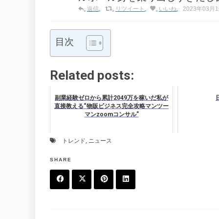
返信
リツイート
いいね
2023年03月16
目次
Related posts:
副業経験ゼロから累計2049万を稼いだ私が
直接教える“物販ビジネス完全攻略マンツー
マンzoomコンサル”
トレンド
,
ニュース
SHARE
F
T
P
L
a
w
in
in