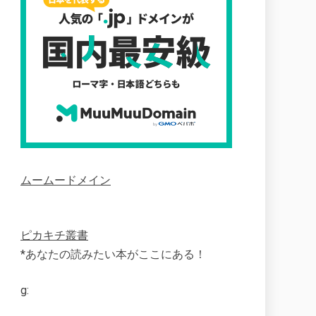
ムームードメイン
ピカキチ叢書
*あなたの読みたい本がここにある！
g: