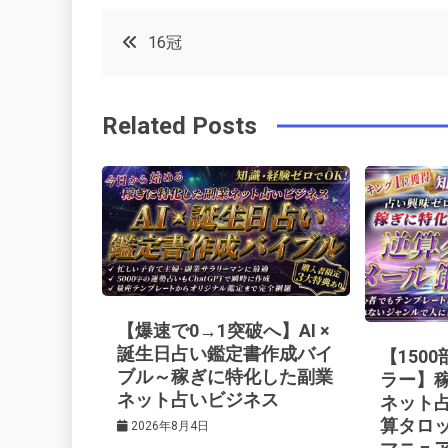
c
it
t
k
投
16冠
e
t
e
e
稿
b
e
r
d
Related Posts
o
r
e
in
ナ
o
s
ビ
k
t
ゲ
ー
【爆速で0→1突破へ】AI ×
シ
誕生日占い鑑定書作成バイ
【150
ブル～稼ぎに特化した副業
ラー】
ネット占いビジネス
ネット
ョ
算タロ
2026年8月4日