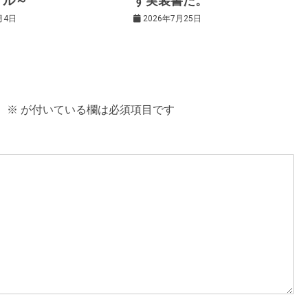
アル～
す実装書だ。
月4日
2026年7月25日
。
※
が付いている欄は必須項目です