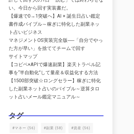
い。今日から回す実装書だ。
【爆速で0→1突破へ】AI × 誕生日占い鑑定
書作成バイブル～稼ぎに特化した副業ネッ
ト占いビジネス
マネジメントOS実装完全版──「自分でやっ
た方が早い」を捨ててチームで回す
サイトマップ
【コピペ×APIで爆速副業】楽天トラベル記
事を“半自動化”して量産＆収益化する方法
【1500部突破☆ロングセラー】稼ぎに特化
した副業ネット占いのバイブル～逆算タロ
ット占いメール鑑定マニュアル～
タグ
#マネー
(56)
#副業
(58)
#資産
(56)