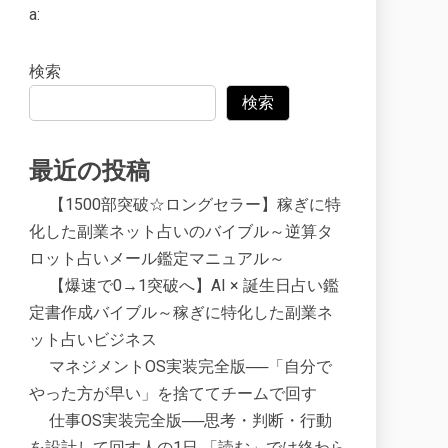
a:
検索
検索
最近の投稿
【1500部突破☆ロングセラー】稼ぎに特
化した副業ネット占いのバイブル～逆算タ
ロット占いメール鑑定マニュアル～
【爆速で0→1突破へ】AI × 誕生日占い鑑
定書作成バイブル～稼ぎに特化した副業ネ
ット占いビジネス
マネジメントOS実装完全版──「自分で
やった方が早い」を捨ててチームで回す
仕事OS実装完全版──思考・判断・行動
を設計して回す人の1日 「読む」では終わら