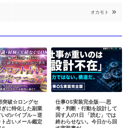
オカモト
0部突破☆ロングセ
仕事OS実装完全版──思
稼ぎに特化した副業
考・判断・行動を設計して
占いのバイブル～逆
回す人の1日 「読む」では
ット占いメール鑑定
終わらせない。今日から回