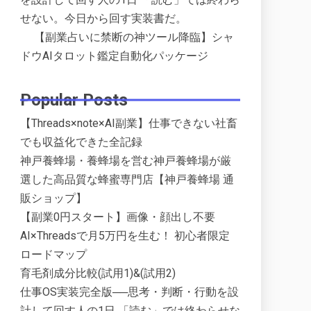
せない。今日から回す実装書だ。
【副業占いに禁断の神ツール降臨】シャ
ドウAIタロット鑑定自動化パッケージ
Popular Posts
【Threads×note×AI副業】仕事できない社畜
でも収益化できた全記録
神戸養蜂場・養蜂場を営む神戸養蜂場が厳
選した高品質な蜂蜜専門店【神戸養蜂場 通
販ショップ】
【副業0円スタート】画像・顔出し不要
AI×Threadsで月5万円を生む！ 初心者限定
ロードマップ
育毛剤成分比較(試用1)&(試用2)
仕事OS実装完全版──思考・判断・行動を設
計して回す人の1日 「読む」では終わらせな