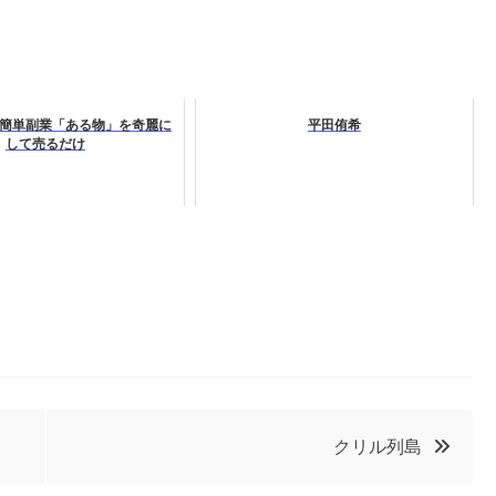
簡単副業「ある物」を奇麗に
平田侑希
して売るだけ
クリル列島