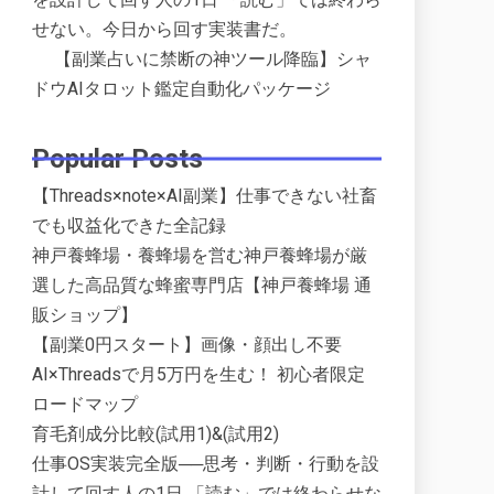
せない。今日から回す実装書だ。
【副業占いに禁断の神ツール降臨】シャ
ドウAIタロット鑑定自動化パッケージ
Popular Posts
【Threads×note×AI副業】仕事できない社畜
でも収益化できた全記録
神戸養蜂場・養蜂場を営む神戸養蜂場が厳
選した高品質な蜂蜜専門店【神戸養蜂場 通
販ショップ】
【副業0円スタート】画像・顔出し不要
AI×Threadsで月5万円を生む！ 初心者限定
ロードマップ
育毛剤成分比較(試用1)&(試用2)
仕事OS実装完全版──思考・判断・行動を設
計して回す人の1日 「読む」では終わらせな