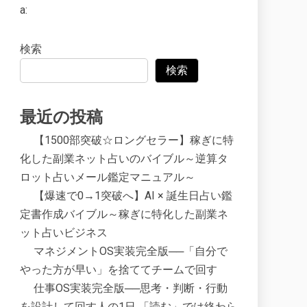
a:
検索
検索
最近の投稿
【1500部突破☆ロングセラー】稼ぎに特
化した副業ネット占いのバイブル～逆算タ
ロット占いメール鑑定マニュアル～
【爆速で0→1突破へ】AI × 誕生日占い鑑
定書作成バイブル～稼ぎに特化した副業ネ
ット占いビジネス
マネジメントOS実装完全版──「自分で
やった方が早い」を捨ててチームで回す
仕事OS実装完全版──思考・判断・行動
を設計して回す人の1日 「読む」では終わら