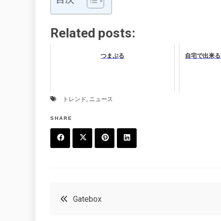
Related posts:
つまぷる
自宅で出来る
トレンド
,
ニュース
SHARE
F
T
P
L
a
w
in
in
c
it
t
k
投
Gatebox
e
t
e
e