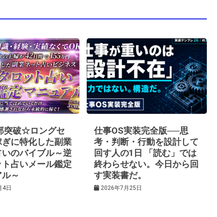
0部突破☆ロングセ
仕事OS実装完全版──思
稼ぎに特化した副業
考・判断・行動を設計して
占いのバイブル～逆
回す人の1日 「読む」では
ット占いメール鑑定
終わらせない。今日から回
アル～
す実装書だ。
月4日
2026年7月25日