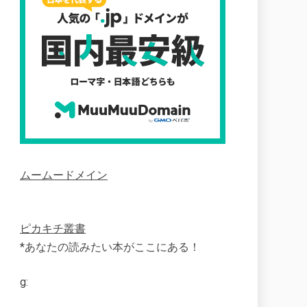
ムームードメイン
ピカキチ叢書
*あなたの読みたい本がここにある！
g: