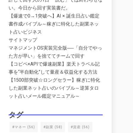
い。今日から回す実装書だ。
【爆速で0→1突破へ】AI × 誕生日占い鑑定
書作成バイブル～稼ぎに特化した副業ネッ
ト占いビジネス
サイトマップ
マネジメントOS実装完全版──「自分でやっ
た方が早い」を捨ててチームで回す
【コピペ×APIで爆速副業】楽天トラベル記
事を“半自動化”して量産＆収益化する方法
【1500部突破☆ロングセラー】稼ぎに特化
した副業ネット占いのバイブル～逆算タロ
ット占いメール鑑定マニュアル～
タグ
#マネー
(56)
#副業
(58)
#資産
(56)