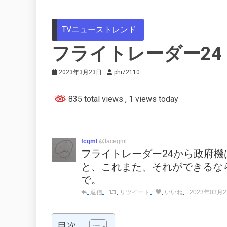
TVニューストレンド
フライトレーダー24
2023年3月23日
phi72110
835 total views
, 1 views today
fcgml
@facegml
フライトレーダー24から政府
と、これまた、それができるな
で。
返信
リツイート
いいね
2023年03月22
目次