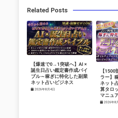
稿
b
e
r
d
Related Posts
o
r
e
in
ナ
o
s
ビ
k
t
ゲ
ー
【爆速で0→1突破へ】AI ×
シ
誕生日占い鑑定書作成バイ
【150
ブル～稼ぎに特化した副業
ラー】
ネット占いビジネス
ネット
ョ
算タロ
2026年8月4日
マニュ
ン
2026年8