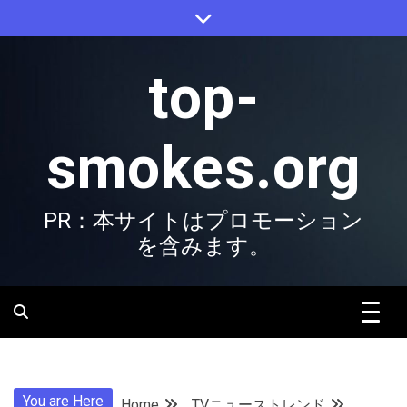
Skip
to
content
top-
smokes.org
PR：本サイトはプロモーション
を含みます。
You are Here
Home
TVニューストレンド