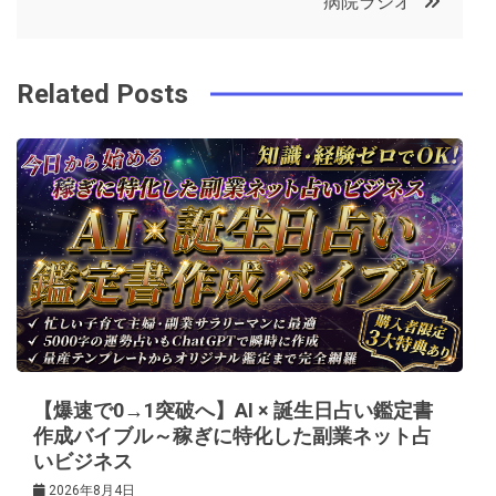
病院ラジオ
o
r
e
in
ナ
o
s
ビ
k
t
Related Posts
ゲ
ー
シ
ョ
ン
【爆速で0→1突破へ】AI × 誕生日占い鑑定書
作成バイブル～稼ぎに特化した副業ネット占
いビジネス
2026年8月4日