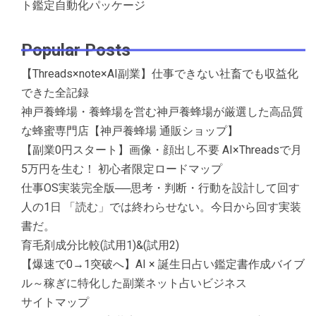
ト鑑定自動化パッケージ
Popular Posts
【Threads×note×AI副業】仕事できない社畜でも収益化
できた全記録
神戸養蜂場・養蜂場を営む神戸養蜂場が厳選した高品質
な蜂蜜専門店【神戸養蜂場 通販ショップ】
【副業0円スタート】画像・顔出し不要 AI×Threadsで月
5万円を生む！ 初心者限定ロードマップ
仕事OS実装完全版──思考・判断・行動を設計して回す
人の1日 「読む」では終わらせない。今日から回す実装
書だ。
育毛剤成分比較(試用1)&(試用2)
【爆速で0→1突破へ】AI × 誕生日占い鑑定書作成バイブ
ル～稼ぎに特化した副業ネット占いビジネス
サイトマップ