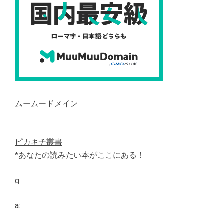
ムームードメイン
ピカキチ叢書
*あなたの読みたい本がここにある！
g:
a: