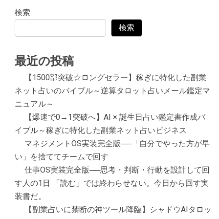
検索
検索
最近の投稿
【1500部突破☆ロングセラー】稼ぎに特化した副業
ネット占いのバイブル～逆算タロット占いメール鑑定マ
ニュアル～
【爆速で0→1突破へ】AI × 誕生日占い鑑定書作成バ
イブル～稼ぎに特化した副業ネット占いビジネス
マネジメントOS実装完全版──「自分でやった方が早
い」を捨ててチームで回す
仕事OS実装完全版──思考・判断・行動を設計して回
す人の1日 「読む」では終わらせない。今日から回す実
装書だ。
【副業占いに禁断の神ツール降臨】シャドウAIタロッ