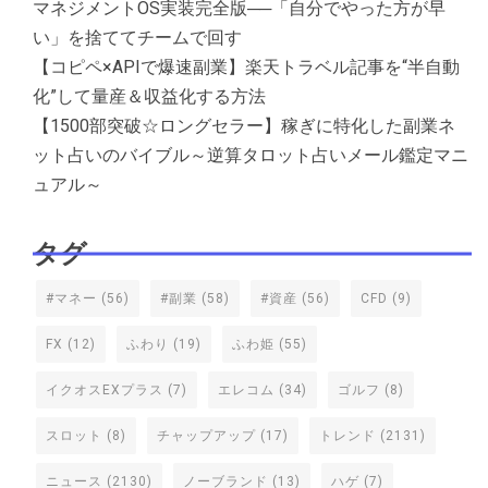
マネジメントOS実装完全版──「自分でやった方が早
い」を捨ててチームで回す
【コピペ×APIで爆速副業】楽天トラベル記事を“半自動
化”して量産＆収益化する方法
【1500部突破☆ロングセラー】稼ぎに特化した副業ネ
ット占いのバイブル～逆算タロット占いメール鑑定マニ
ュアル～
タグ
#マネー
(56)
#副業
(58)
#資産
(56)
CFD
(9)
FX
(12)
ふわり
(19)
ふわ姫
(55)
イクオスEXプラス
(7)
エレコム
(34)
ゴルフ
(8)
スロット
(8)
チャップアップ
(17)
トレンド
(2131)
ニュース
(2130)
ノーブランド
(13)
ハゲ
(7)