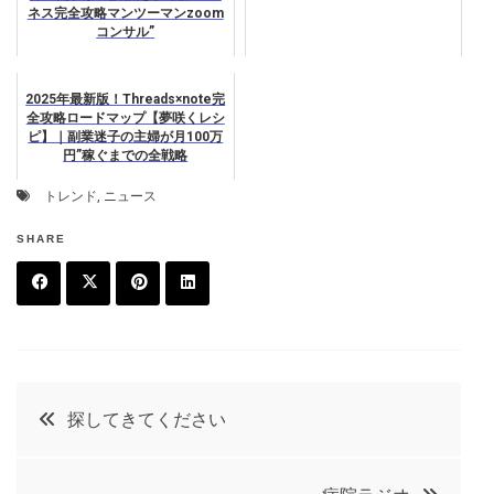
ネス完全攻略マンツーマンzoom
コンサル”
2025年最新版！Threads×note完
全攻略ロードマップ【夢咲くレシ
ピ】｜副業迷子の主婦が月100万
円”稼ぐまでの全戦略
トレンド
,
ニュース
SHARE
F
T
P
L
a
w
in
in
c
it
t
k
投
探してきてください
e
t
e
e
稿
b
e
r
d