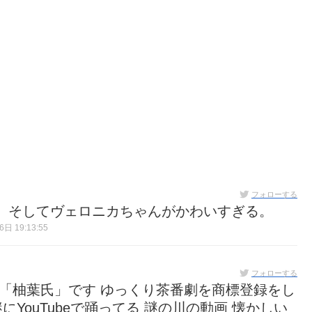
フォローする
。そしてヴェロニカちゃんがかわいすぎる。
日 19:13:55
フォローする
 「柚葉氏」です ゆっくり茶番劇を商標登録をし
にYouTubeで踊ってる 謎の川の動画 懐かしい