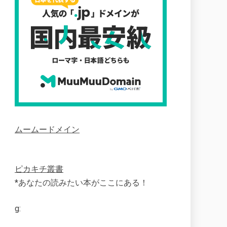
ムームードメイン
ピカキチ叢書
*あなたの読みたい本がここにある！
g: