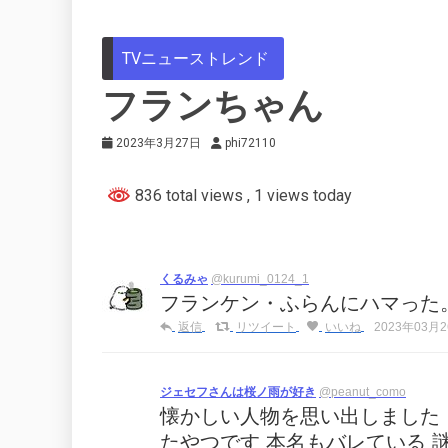
TVニューストレンド
フランちゃん
2023年3月27日
phi72110
836 total views
, 1 views today
くるみゃ
@kurumi_0124_1
フランケン・ふらんにハマった
返信
リツイート
いいね
2023年03月26
ジェセフさんは桜ノ雨が好き
@peanut_como
懐かしい人物を思い出しました
たやつです 本名もバレている 謎