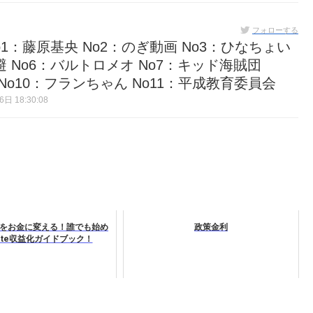
フォローする
:30 No1：藤原基央 No2：のぎ動画 No3：ひなちょい
避 No6：バルトロメオ No7：キッド海賊団
 No10：フランちゃん No11：平成教育委員会
日 18:30:08
間をお金に変える！誰でも始め
政策金利
ote収益化ガイドブック！