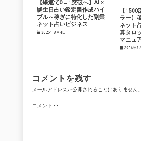
【爆速で0→1突破へ】AI ×
シ
誕生日占い鑑定書作成バイ
【150
ブル～稼ぎに特化した副業
ラー】
ネット占いビジネス
ネット
ョ
算タロ
2026年8月4日
マニュ
ン
2026年8
コメントを残す
メールアドレスが公開されることはありません
コメント
※