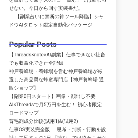
せない。今日から回す実装書だ。
【副業占いに禁断の神ツール降臨】シャ
ドウAIタロット鑑定自動化パッケージ
Popular Posts
【Threads×note×AI副業】仕事できない社畜
でも収益化できた全記録
神戸養蜂場・養蜂場を営む神戸養蜂場が厳
選した高品質な蜂蜜専門店【神戸養蜂場 通
販ショップ】
【副業0円スタート】画像・顔出し不要
AI×Threadsで月5万円を生む！ 初心者限定
ロードマップ
育毛剤成分比較(試用1)&(試用2)
仕事OS実装完全版──思考・判断・行動を設
計して回す人の1日 「読む」では終わらせな