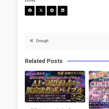
SHARE
F
T
P
L
a
w
in
in
c
it
t
k
投
Enough
e
t
e
e
稿
b
e
r
d
Related Posts
o
r
e
in
ナ
o
s
ビ
k
t
ゲ
ー