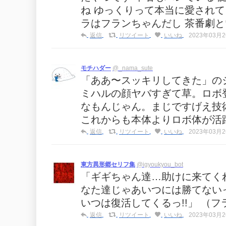
ね ゆっくりって本当に愛されて
ラはフランちゃんだし 茶番劇
返信
リツイート
いいね
2023年03月26
モチハダー
@_nama_sute
「ああ〜スッキリしてきた」の
ミハルの顔ヤバすぎて草。ロボ
なもんじゃん。まじですげえ技
これからも本体よりロボ体が活
返信
リツイート
いいね
2023年03月26
東方異形郷セリフ集
@igyoukyou_bot
「ギギちゃん達…助けに来てく
なた達じゃあいつには勝てない
いつは復活してくるっ!!」 （
返信
リツイート
いいね
2023年03月26