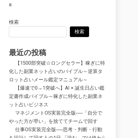
a:
検索
検索
最近の投稿
【1500部突破☆ロングセラー】稼ぎに特
化した副業ネット占いのバイブル～逆算タ
ロット占いメール鑑定マニュアル～
【爆速で0→1突破へ】AI × 誕生日占い鑑
定書作成バイブル～稼ぎに特化した副業ネ
ット占いビジネス
マネジメントOS実装完全版──「自分で
やった方が早い」を捨ててチームで回す
仕事OS実装完全版──思考・判断・行動
を設計して回す人の1日 「読む」では終わら