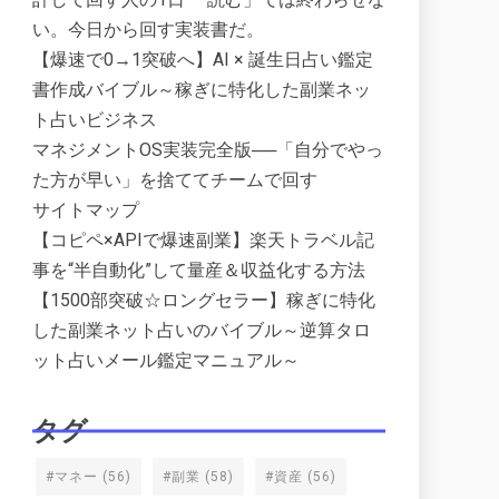
い。今日から回す実装書だ。
【爆速で0→1突破へ】AI × 誕生日占い鑑定
書作成バイブル～稼ぎに特化した副業ネッ
ト占いビジネス
マネジメントOS実装完全版──「自分でやっ
た方が早い」を捨ててチームで回す
サイトマップ
【コピペ×APIで爆速副業】楽天トラベル記
事を“半自動化”して量産＆収益化する方法
【1500部突破☆ロングセラー】稼ぎに特化
した副業ネット占いのバイブル～逆算タロ
ット占いメール鑑定マニュアル～
タグ
#マネー
(56)
#副業
(58)
#資産
(56)