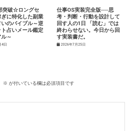
0部突破☆ロングセ
仕事OS実装完全版──思
稼ぎに特化した副業
考・判断・行動を設計して
占いのバイブル～逆
回す人の1日 「読む」では
ット占いメール鑑定
終わらせない。今日から回
アル～
す実装書だ。
月4日
2026年7月25日
。
※
が付いている欄は必須項目です