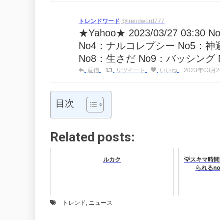
トレンドワード
@trendword777
★Yahoo★ 2023/03/27 03
No4：ナルコレプシー No5：神
No8：生さだ No9：バッシング
返信
リツイート
いいね
2023年03月26
目次
Related posts:
ルカク
💡スキマ時
られるn
トレンド
,
ニュース