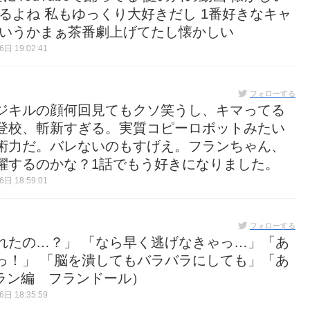
るよね 私もゆっくり大好きだし 1番好きなキャ
というかまぁ茶番劇上げてたし懐かしい
日 19:02:41
フォローする
ジキルの顔何回見てもクソ笑うし、キマってる
登校、斬新すぎる。実質コピーロボットみたい
術力だ。バレないのもすげえ。フランちゃん、
躍するのかな？1話でもう好きになりました。
日 18:59:01
フォローする
れたの…？」 「なら早く逃げなきゃっ…」「あ
っ！」 「脳を潰してもバラバラにしても」「あ
フラン編 フランドール）
日 18:35:59