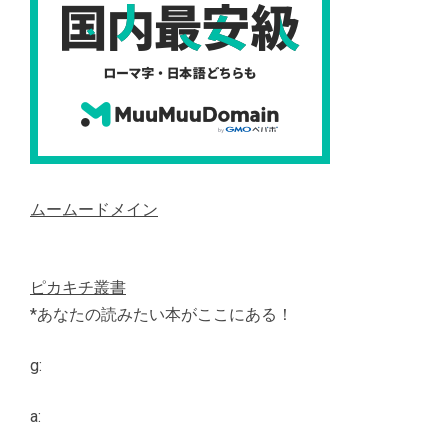
ムームードメイン
ピカキチ叢書
*あなたの読みたい本がここにある！
g:
a: