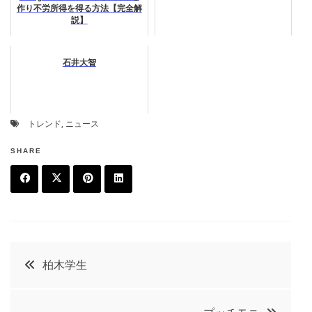
作り不労所得を得る方法【完全解
説】
石井大智
トレンド
,
ニュース
SHARE
F
T
P
L
a
w
in
in
c
it
t
k
投
柏木学生
e
t
e
e
稿
b
e
r
d