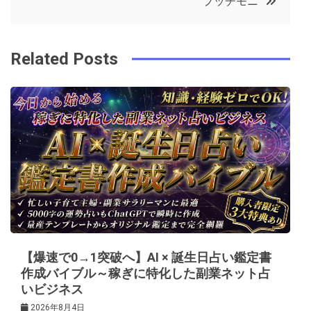
プッチモニ
o
r
e
in
ナ
o
s
ビ
k
t
Related Posts
ゲ
ー
シ
ョ
ン
【爆速で0→1突破へ】AI × 誕生日占い鑑定書
作成バイブル～稼ぎに特化した副業ネット占
いビジネス
2026年8月4日