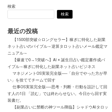
検索
検索
最近の投稿
【1500部突破☆ロングセラー】稼ぎに特化した副業
ネット占いのバイブル～逆算タロット占いメール鑑定マ
ニュアル～
【爆速で0→1突破へ】AI × 誕生日占い鑑定書作成バ
イブル～稼ぎに特化した副業ネット占いビジネス
マネジメントOS実装完全版──「自分でやった方が早
い」を捨ててチームで回す
仕事OS実装完全版──思考・判断・行動を設計して回
す人の1日 「読む」では終わらせない。今日から回す実
装書だ。
【副業占いに禁断の神ツール降臨】シャドウAIタロッ