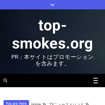
Skip
to
content
top-
smokes.org
PR：本サイトはプロモーション
を含みます。
You are Here
Home
TVニューストレンド