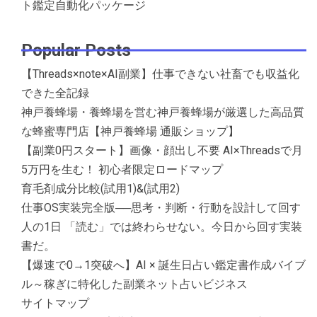
ト鑑定自動化パッケージ
Popular Posts
【Threads×note×AI副業】仕事できない社畜でも収益化
できた全記録
神戸養蜂場・養蜂場を営む神戸養蜂場が厳選した高品質
な蜂蜜専門店【神戸養蜂場 通販ショップ】
【副業0円スタート】画像・顔出し不要 AI×Threadsで月
5万円を生む！ 初心者限定ロードマップ
育毛剤成分比較(試用1)&(試用2)
仕事OS実装完全版──思考・判断・行動を設計して回す
人の1日 「読む」では終わらせない。今日から回す実装
書だ。
【爆速で0→1突破へ】AI × 誕生日占い鑑定書作成バイブ
ル～稼ぎに特化した副業ネット占いビジネス
サイトマップ