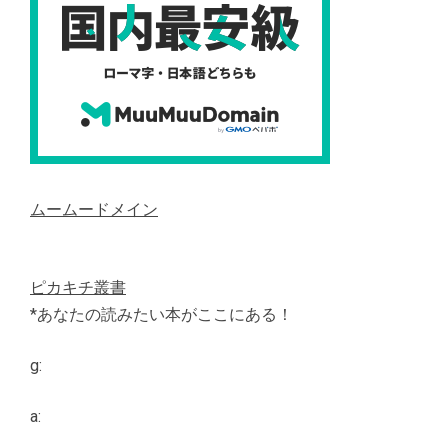
ムームードメイン
ピカキチ叢書
*あなたの読みたい本がここにある！
g:
a: