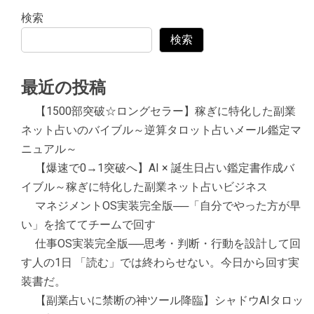
検索
検索
最近の投稿
【1500部突破☆ロングセラー】稼ぎに特化した副業
ネット占いのバイブル～逆算タロット占いメール鑑定マ
ニュアル～
【爆速で0→1突破へ】AI × 誕生日占い鑑定書作成バ
イブル～稼ぎに特化した副業ネット占いビジネス
マネジメントOS実装完全版──「自分でやった方が早
い」を捨ててチームで回す
仕事OS実装完全版──思考・判断・行動を設計して回
す人の1日 「読む」では終わらせない。今日から回す実
装書だ。
【副業占いに禁断の神ツール降臨】シャドウAIタロッ