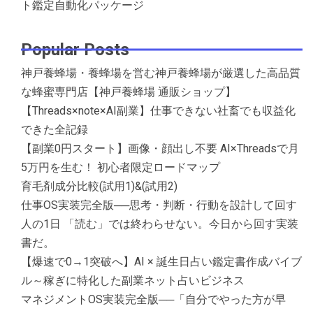
ト鑑定自動化パッケージ
Popular Posts
神戸養蜂場・養蜂場を営む神戸養蜂場が厳選した高品質
な蜂蜜専門店【神戸養蜂場 通販ショップ】
【Threads×note×AI副業】仕事できない社畜でも収益化
できた全記録
【副業0円スタート】画像・顔出し不要 AI×Threadsで月
5万円を生む！ 初心者限定ロードマップ
育毛剤成分比較(試用1)&(試用2)
仕事OS実装完全版──思考・判断・行動を設計して回す
人の1日 「読む」では終わらせない。今日から回す実装
書だ。
【爆速で0→1突破へ】AI × 誕生日占い鑑定書作成バイブ
ル～稼ぎに特化した副業ネット占いビジネス
マネジメントOS実装完全版──「自分でやった方が早