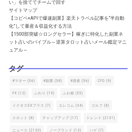
い」を捨ててチームで回す
サイトマップ
【コピペ×APIで爆速副業】楽天トラベル記事を“半自動
化”して量産＆収益化する方法
【1500部突破☆ロングセラー】稼ぎに特化した副業ネ
ット占いのバイブル～逆算タロット占いメール鑑定マニ
ュアル～
タグ
#マネー
(56)
#副業
(58)
#資産
(56)
CFD
(9)
FX
(12)
ふわり
(19)
ふわ姫
(55)
イクオスEXプラス
(7)
エレコム
(34)
ゴルフ
(8)
スロット
(8)
チャップアップ
(17)
トレンド
(2131)
ニュース
(2130)
ノーブランド
(13)
ハゲ
(7)