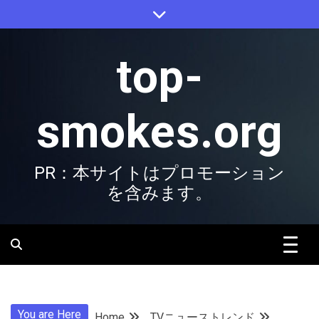
Skip
to
content
top-
smokes.org
PR：本サイトはプロモーション
を含みます。
You are Here
Home
TVニューストレンド