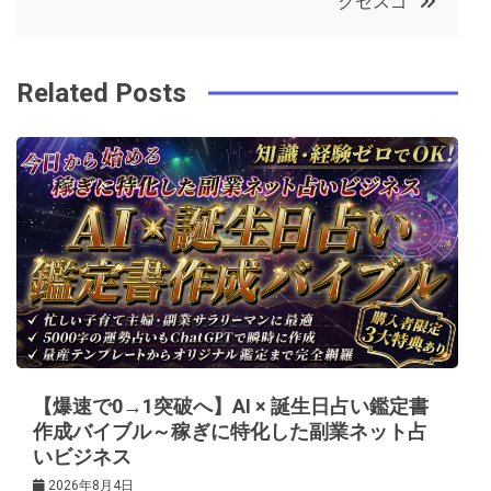
クセスゴ
o
r
e
in
ナ
o
s
ビ
k
t
Related Posts
ゲ
ー
シ
ョ
ン
【爆速で0→1突破へ】AI × 誕生日占い鑑定書
作成バイブル～稼ぎに特化した副業ネット占
いビジネス
2026年8月4日