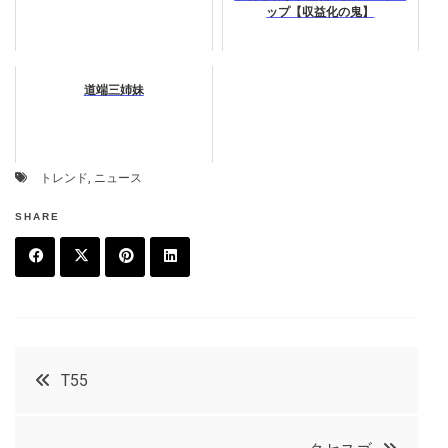
ップ【収益化の鬼】
道端三姉妹
トレンド
,
ニュース
SHARE
F
T
P
L
a
w
in
in
c
it
t
k
投
T55
e
t
e
e
稿
b
e
r
d