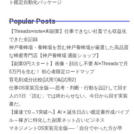
ト鑑定自動化パッケージ
Popular Posts
【Threads×note×AI副業】仕事できない社畜でも収益化
できた全記録
神戸養蜂場・養蜂場を営む神戸養蜂場が厳選した高品質
な蜂蜜専門店【神戸養蜂場 通販ショップ】
【副業0円スタート】画像・顔出し不要 AI×Threadsで月
5万円を生む！ 初心者限定ロードマップ
育毛剤成分比較(試用1)&(試用2)
仕事OS実装完全版──思考・判断・行動を設計して回す
人の1日 「読む」では終わらせない。今日から回す実装
書だ。
【爆速で0→1突破へ】AI × 誕生日占い鑑定書作成バイブ
ル～稼ぎに特化した副業ネット占いビジネス
マネジメントOS実装完全版──「自分でやった方が早