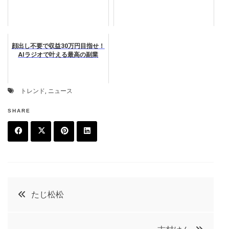
顔出し不要で収益30万円目指せ！
AIラジオで叶える最高の副業
トレンド
,
ニュース
SHARE
F
T
P
L
a
w
in
in
c
it
t
k
投
たじ松松
e
t
e
e
稿
b
e
r
d