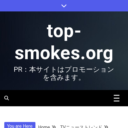
Skip
to
content
top-
smokes.org
PR：本サイトはプロモーション
を含みます。
You are Here
Home
TVニューストレンド