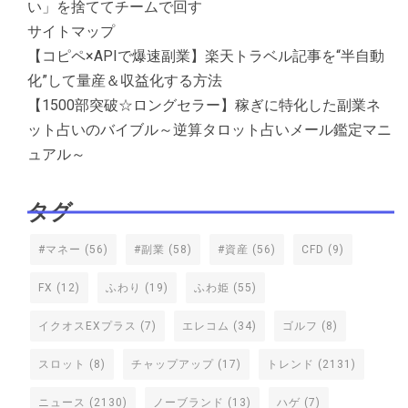
い」を捨ててチームで回す
サイトマップ
【コピペ×APIで爆速副業】楽天トラベル記事を“半自動
化”して量産＆収益化する方法
【1500部突破☆ロングセラー】稼ぎに特化した副業ネ
ット占いのバイブル～逆算タロット占いメール鑑定マニ
ュアル～
タグ
#マネー
(56)
#副業
(58)
#資産
(56)
CFD
(9)
FX
(12)
ふわり
(19)
ふわ姫
(55)
イクオスEXプラス
(7)
エレコム
(34)
ゴルフ
(8)
スロット
(8)
チャップアップ
(17)
トレンド
(2131)
ニュース
(2130)
ノーブランド
(13)
ハゲ
(7)