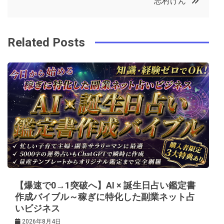
志村けん
o
r
e
in
ナ
o
s
ビ
k
t
Related Posts
ゲ
ー
シ
ョ
ン
【爆速で0→1突破へ】AI × 誕生日占い鑑定書
作成バイブル～稼ぎに特化した副業ネット占
いビジネス
2026年8月4日