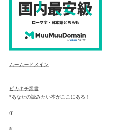
ムームードメイン
ピカキチ叢書
*あなたの読みたい本がここにある！
g:
a: