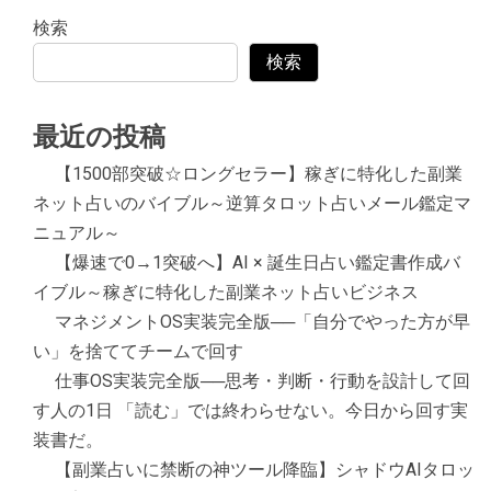
検索
検索
最近の投稿
【1500部突破☆ロングセラー】稼ぎに特化した副業
ネット占いのバイブル～逆算タロット占いメール鑑定マ
ニュアル～
【爆速で0→1突破へ】AI × 誕生日占い鑑定書作成バ
イブル～稼ぎに特化した副業ネット占いビジネス
マネジメントOS実装完全版──「自分でやった方が早
い」を捨ててチームで回す
仕事OS実装完全版──思考・判断・行動を設計して回
す人の1日 「読む」では終わらせない。今日から回す実
装書だ。
【副業占いに禁断の神ツール降臨】シャドウAIタロッ